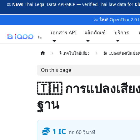
⚖️
NEW!
Thai Legal Data API/MCP — verified Thai law data for
Cl
⚖️
ใหม่!
OpenThai 2.0 
เอกสาร API
ผลิตภัณฑ์
บริการ
iApp
🎙️ เทคโนโลยีเสียง
🎤 แปลงเสียงเป็นข้อ
On this page
🇹🇭 การแปลงเสียง
ฐาน
1 IC
ต่อ 60 วินาที