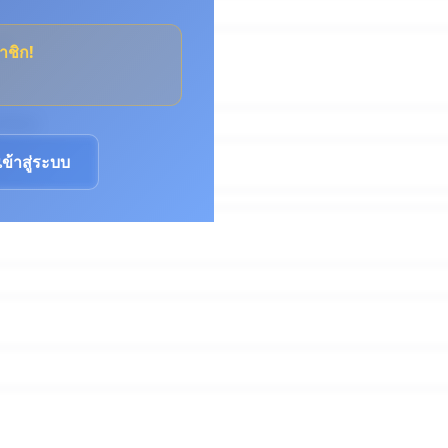
nt
าชิก!
เข้าสู่ระบบ