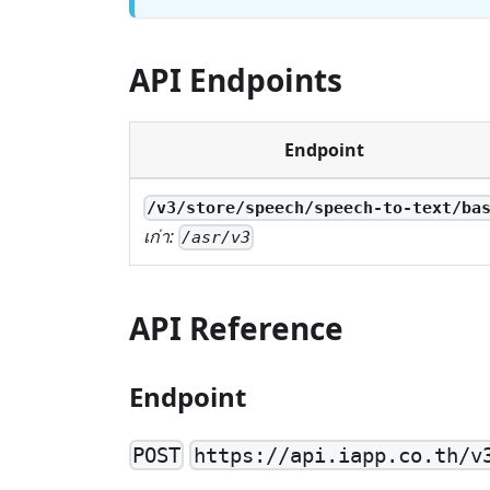
API Endpoints
Endpoint
/v3/store/speech/speech-to-text/ba
เก่า:
/asr/v3
API Reference
Endpoint
POST
https://api.iapp.co.th/v