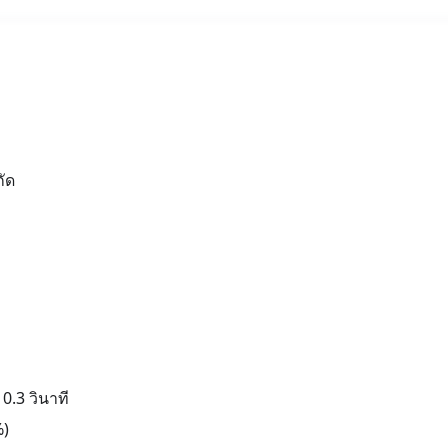
ัด
.3 วินาที
%)