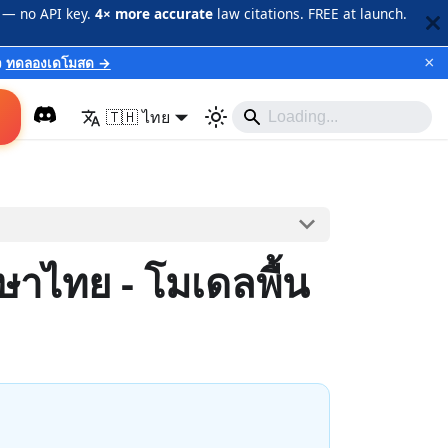
 — no API key.
4× more accurate
law citations. FREE at launch.
×
ว
ทดลองเดโมสด →
🇹🇭 ไทย
ษาไทย - โมเดลพื้น