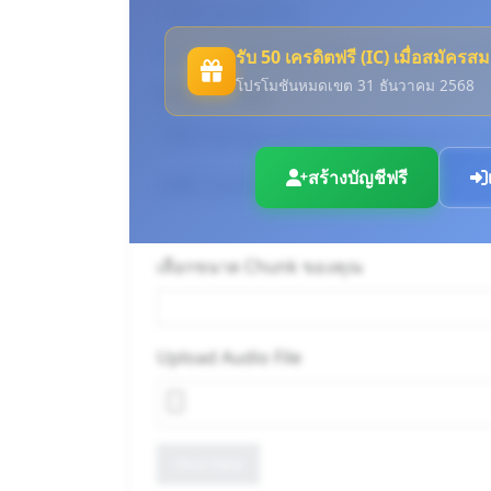
Log in to use your API keys
or
Create an accou
รับ 50 เครดิตฟรี (IC) เมื่อสมัครสม
โปรโมชันหมดเขต 31 ธันวาคม 2568
Endpoint URL
สร้างบัญชีฟรี
cURL Command
เลือกขนาด Chunk ของคุณ
Upload Audio File
ประมวลผล