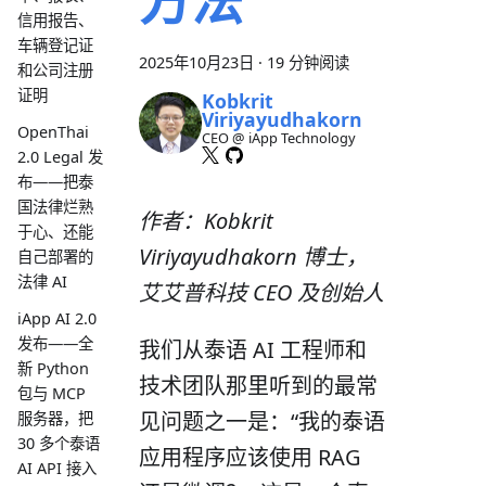
信用报告、
车辆登记证
2025年10月23日
·
19 分钟阅读
和公司注册
证明
Kobkrit
Viriyayudhakorn
OpenThai
CEO @ iApp Technology
2.0 Legal 发
布——把泰
国法律烂熟
作者：Kobkrit
于心、还能
Viriyayudhakorn 博士，
自己部署的
法律 AI
艾艾普科技 CEO 及创始人
iApp AI 2.0
发布——全
我们从泰语 AI 工程师和
新 Python
技术团队那里听到的最常
包与 MCP
见问题之一是：“我的泰语
服务器，把
30 多个泰语
应用程序应该使用 RAG
AI API 接入