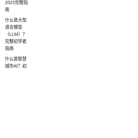
2025完整指
南
什么是大型
语言模型
（LLM）？
完整初学者
指南
什么是智慧
城市AI？初
学者指南
什么是泰国
文档OCR？
完整初学者
指南
什么是泰语
自然语言处
理
iApp Technology
（NLP）？