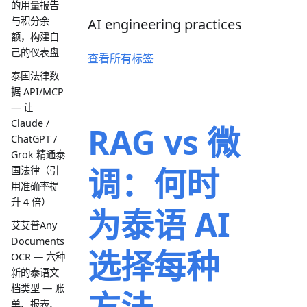
的用量报告
与积分余
AI engineering practices
额，构建自
己的仪表盘
查看所有标签
泰国法律数
据 API/MCP
— 让
Claude /
RAG vs 微
ChatGPT /
Grok 精通泰
调：何时
国法律（引
用准确率提
升 4 倍）
为泰语 AI
艾艾普Any
Documents
选择每种
OCR — 六种
新的泰语文
档类型 — 账
方法
单、报表、