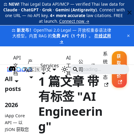
⚖️
NEW!
Thai Legal Data API/MCP — verified Thai law data for
Claude · ChatGPT · Grok · Gemini (Antigravity)
. Connect with
one URL — no API key.
4× more accurate
law citations. FREE
at launch.
Connect now →
⚖️
新发布！
OpenThai 2.0 Legal — 开放权重泰语法律
×
大模型，内置 RAG 的
免费 API（1 个月）
。
在线试用
→
系
获
API
AI
产
公
统
取
文
Services
工
价
品
🇨🇳 中文
iApp
司
状
报
档
具
格
1 篇文章 带
价
态
All
posts
有标签 "AI
2026
Engineerin
iApp Core
g"
API — 以
JSON 获取您