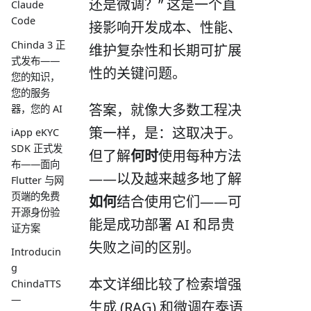
还是微调？” 这是一个直
Claude
Code
接影响开发成本、性能、
Chinda 3 正
维护复杂性和长期可扩展
式发布——
性的关键问题。
您的知识，
您的服务
答案，就像大多数工程决
器，您的 AI
策一样，是：这取决于。
iApp eKYC
SDK 正式发
但了解
何时
使用每种方法
布——面向
——以及越来越多地了解
Flutter 与网
页端的免费
如何
结合使用它们——可
开源身份验
能是成功部署 AI 和昂贵
证方案
失败之间的区别。
Introducin
g
本文详细比较了检索增强
ChindaTTS
—
生成 (RAG) 和微调在泰语