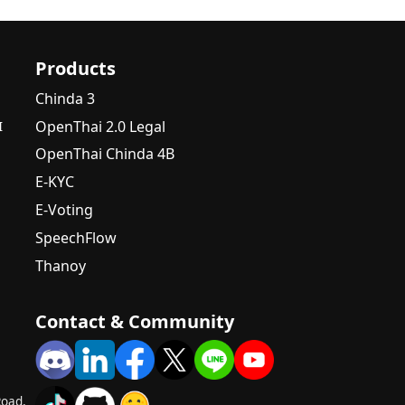
Products
Chinda 3
OpenThai 2.0 Legal
I
OpenThai Chinda 4B
E-KYC
E-Voting
SpeechFlow
Thanoy
Contact & Community
Road,