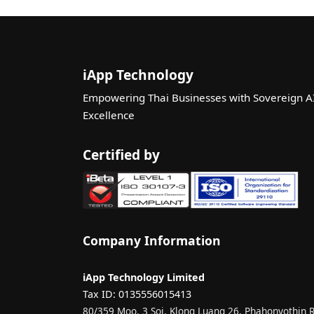
iApp Technology
Empowering Thai Businesses with Sovereign A
Excellence
Certified by
Company Information
iApp Technology Limited
Tax ID: 0135556015413
80/359 Moo. 3 Soi. Klong Luang 26, Phahonyothin 