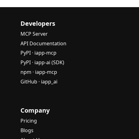
Developers
MCP Server
API Documentation
PyPI · iapp-mcp
PyPI · iapp-ai (SDK)
npm · iapp-mcp
GitHub · iapp_ai
Company
Pricing
Blogs