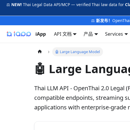
⚖️
NEW!
Thai Legal Data API/MCP — verified Thai law data for
Cl
⚖️
新发布！
OpenTh
iApp
API 文档
产品
Services
🤖 Large Language Model
🤖 Large Langua
Thai LLM API - OpenThai 2.0 Legal 
compatible endpoints, streaming sup
applications with enterprise-grade re