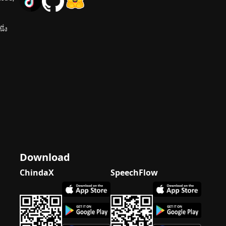
ึ่ง
Download
ChindaX
SpeechFlow