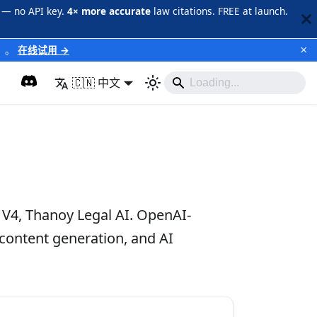
 — no API key.
4× more accurate
law citations. FREE at launch.
×
）
。
在线试用 →
🇨🇳 中文
 V4, Thanoy Legal AI. OpenAI-
 content generation, and AI