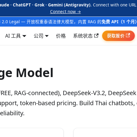
aude · ChatGPT · Grok · Gemini (Antigravity)
. Connect with one URL
Connect now →
ai 2.0 Legal — 开放权重泰语法律大模型，内置 RAG 的
免费 API（1 个月
AI 工具
公司
价格
系统状态
获取报价
ge Model
(FREE, RAG-connected), DeepSeek-V3.2, DeepSeek
port, token-based pricing. Build Thai chatbots,
liability.