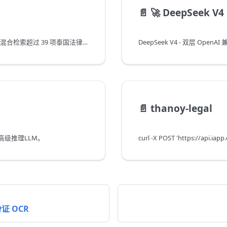
📄️
🚀 DeepSeek V4
开权重泰国法律 LLM，提供免费的 RAG 连接 API — 混合检索超过 39 项泰国法律，可验证的มาตรา 引用，兼容 OpenAI。
📄️
thanoy-legal
式的高级推理LLM。
curl -X POST 'https://api.iapp
证 OCR