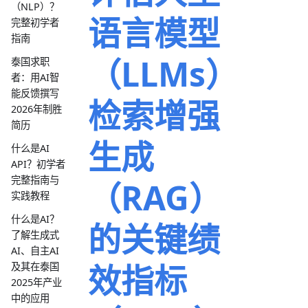
（NLP）？
语言模型
完整初学者
指南
（LLMs）
泰国求职
者：用AI智
能反馈撰写
检索增强
2026年制胜
简历
生成
什么是AI
API？初学者
完整指南与
（RAG）
实践教程
什么是AI？
的关键绩
了解生成式
AI、自主AI
效指标
及其在泰国
2025年产业
中的应用