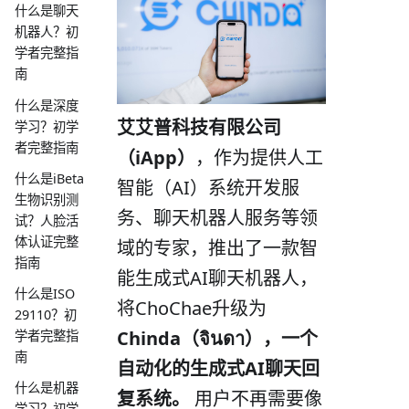
什么是聊天
机器人？初
学者完整指
南
什么是深度
艾艾普科技有限公司
学习？初学
者完整指南
（iApp）
，作为提供人工
什么是iBeta
智能（AI）系统开发服
生物识别测
务、聊天机器人服务等领
试？人脸活
体认证完整
域的专家，推出了一款智
指南
能生成式AI聊天机器人，
什么是ISO
将ChoChae升级为
29110？初
Chinda（จินดา），一个
学者完整指
南
自动化的生成式AI聊天回
什么是机器
复系统。
用户不再需要像
学习？初学