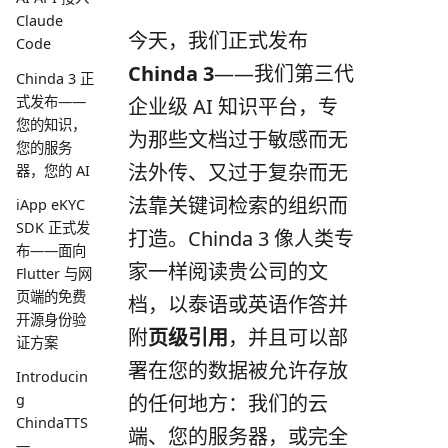
Claude
今天，我们正式发布
Code
Chinda 3
——我们第三代
Chinda 3 正
式发布——
企业级 AI 知识平台，专
您的知识，
为那些文档过于敏感而无
您的服务
法外传、又过于复杂而无
器，您的 AI
法靠关键词检索的组织而
iApp eKYC
SDK 正式发
打造。Chinda 3 像人类专
布——面向
家一样阅读贵公司的文
Flutter 与网
页端的免费
档，以泰语或英语作答并
开源身份验
附
页级引用
，并且可以部
证方案
署在您的数据被允许存放
Introducin
的任何地方：我们的云
g
ChindaTTS
端、您的服务器，或完全
—