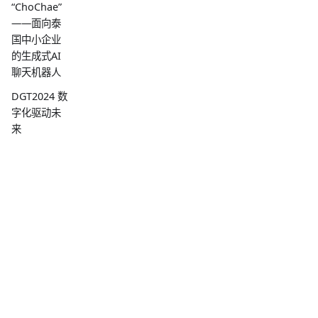
“ChoChae”
——面向泰
国中小企业
的生成式AI
聊天机器人
DGT2024 数
字化驱动未
来
评估大型语
言模型
（LLMs）检
索增强生成
（RAG）的
关键绩效指
标（KPIs）
iApp Technology
艾艾普科技
与科大讯
Empowering Thai Businesses with Sovereign AI
飞、ZENSE
Excellence