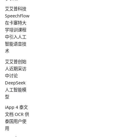
艾艾普科技
SpeechFlow
在卡塞特大
学培训课程
中引入人工
智能语音技
术
艾艾普创始
人近期采访
中讨论
DeepSeek
人工智能模
型
iApp 4 泰文
文档 OCR 供
泰国用户使
用