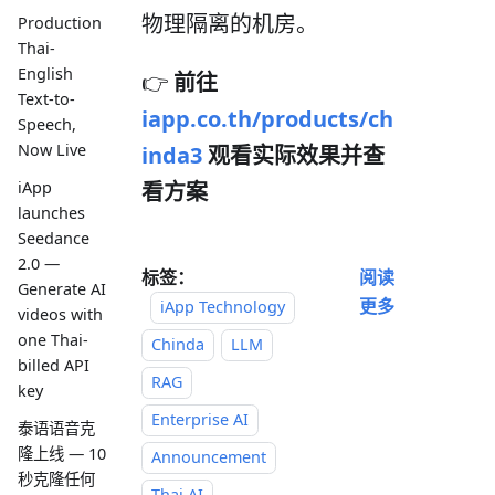
物理隔离的机房。
Production
Thai-
English
👉
前往
Text-to-
iapp.co.th/products/ch
Speech,
Now Live
inda3
观看实际效果并查
看方案
iApp
launches
Seedance
2.0 —
标签：
阅读
Generate AI
更多
iApp Technology
videos with
one Thai-
Chinda
LLM
billed API
RAG
key
Enterprise AI
泰语语音克
隆上线 — 10
Announcement
秒克隆任何
Thai AI