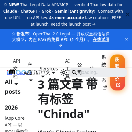
⚖️
NEW!
Thai Legal Data API/MCP — verified Thai law data for
Claude · ChatGPT · Grok · Gemini (Antigravity)
. Connect with
one URL — no API key.
4× more accurate
law citations. FREE
at launch.
Read the launch post →
⚖️
新发布！
OpenThai 2.0 Legal — 开放权重泰语法律
×
大模型，内置 RAG 的
免费 API（1 个月）
。
在线试用
→
系
获
API
AI
产
公
统
取
文
Services
工
价
品
🇨🇳 中文
iApp
司
状
报
档
具
格
3 篇文章 带
价
态
All
posts
有标签
2026
"Chinda"
iApp Core
API — 以
iApp's Chinda System
JSON 获取您