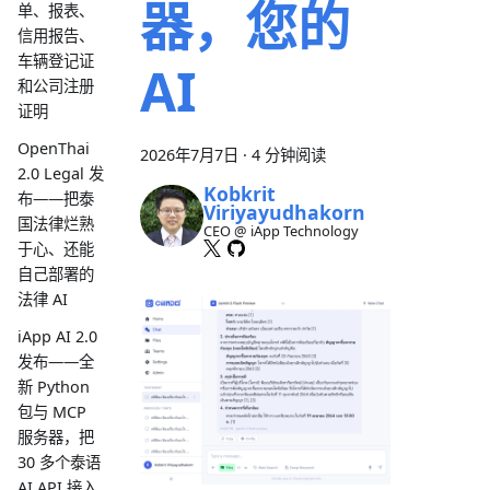
器，您的
单、报表、
信用报告、
车辆登记证
AI
和公司注册
证明
OpenThai
2026年7月7日
·
4 分钟阅读
2.0 Legal 发
Kobkrit
布——把泰
Viriyayudhakorn
国法律烂熟
CEO @ iApp Technology
于心、还能
自己部署的
法律 AI
iApp AI 2.0
发布——全
新 Python
包与 MCP
服务器，把
30 多个泰语
AI API 接入