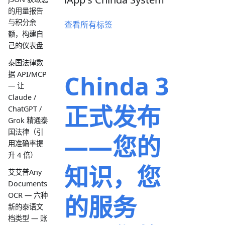
的用量报告
与积分余
查看所有标签
额，构建自
己的仪表盘
泰国法律数
据 API/MCP
Chinda 3
— 让
Claude /
正式发布
ChatGPT /
Grok 精通泰
国法律（引
——您的
用准确率提
升 4 倍）
知识，您
艾艾普Any
Documents
的服务
OCR — 六种
新的泰语文
档类型 — 账