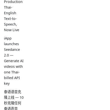
Production
Thai-
English
Text-to-
Speech,
Now Live
iApp
launches
Seedance
2.0 —
Generate AI
videos with
one Thai-
billed API
key
泰语语音克
隆上线 — 10
秒克隆任何
泰语声音