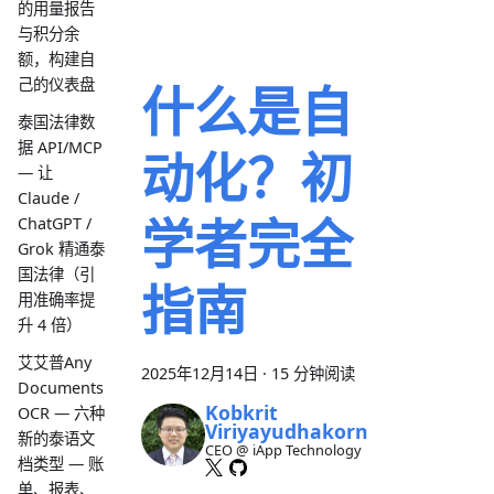
的用量报告
与积分余
额，构建自
己的仪表盘
什么是自
泰国法律数
据 API/MCP
动化？初
— 让
Claude /
学者完全
ChatGPT /
Grok 精通泰
国法律（引
指南
用准确率提
升 4 倍）
艾艾普Any
2025年12月14日
·
15 分钟阅读
Documents
Kobkrit
OCR — 六种
Viriyayudhakorn
新的泰语文
CEO @ iApp Technology
档类型 — 账
单、报表、