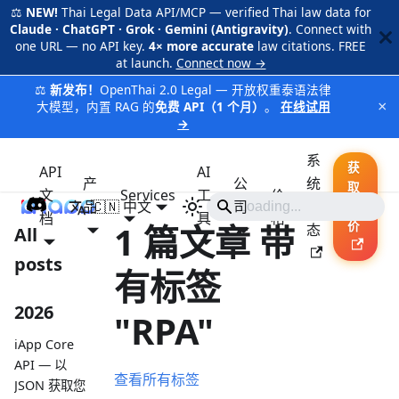
⚖️
NEW!
Thai Legal Data API/MCP — verified Thai law data for
Claude · ChatGPT · Grok · Gemini (Antigravity)
. Connect with
one URL — no API key.
4× more accurate
law citations. FREE
at launch.
Connect now →
⚖️
新发布！
OpenThai 2.0 Legal — 开放权重泰语法律
×
大模型，内置 RAG 的
免费 API（1 个月）
。
在线试用
→
系
获
API
AI
产
公
统
取
文
Services
工
价
品
🇨🇳 中文
iApp
司
状
报
档
具
格
1 篇文章 带
价
态
All
posts
有标签
2026
"RPA"
iApp Core
API — 以
查看所有标签
JSON 获取您