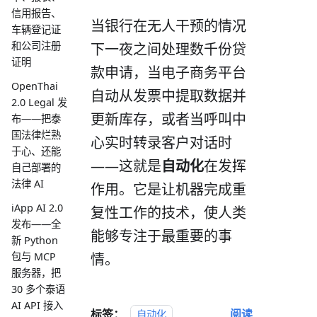
信用报告、
当银行在无人干预的情况
车辆登记证
和公司注册
下一夜之间处理数千份贷
证明
款申请，当电子商务平台
OpenThai
自动从发票中提取数据并
2.0 Legal 发
更新库存，或者当呼叫中
布——把泰
国法律烂熟
心实时转录客户对话时
于心、还能
——这就是
自动化
在发挥
自己部署的
法律 AI
作用。它是让机器完成重
iApp AI 2.0
复性工作的技术，使人类
发布——全
能够专注于最重要的事
新 Python
情。
包与 MCP
服务器，把
30 多个泰语
AI API 接入
标签：
阅读
自动化