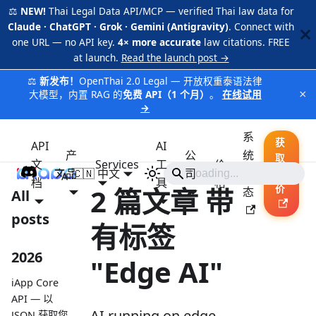
⚖️
NEW!
Thai Legal Data API/MCP — verified Thai law data for
Claude · ChatGPT · Grok · Gemini (Antigravity)
. Connect with
one URL — no API key.
4× more accurate
law citations. FREE
at launch.
Read the launch post →
⚖️
新发布！
OpenThai 2.0 Legal — 开放权重泰语法律
×
大模型，内置 RAG 的
免费 API（1 个月）
。
在线试用
→
系
获
API
AI
产
公
统
取
文
Services
工
价
品
🇨🇳 中文
iApp
司
状
报
档
具
格
2 篇文章 带
价
态
All
posts
有标签
2026
"Edge AI"
iApp Core
API — 以
AI running on edge
JSON 获取您