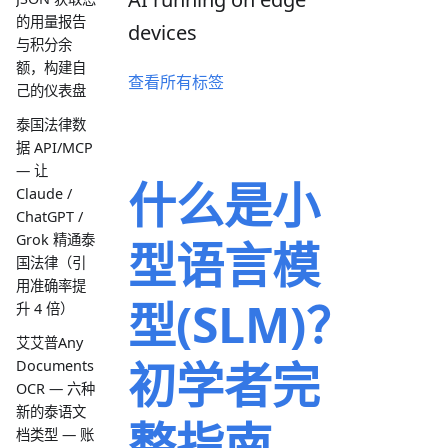
的用量报告
devices
与积分余
额，构建自
查看所有标签
己的仪表盘
泰国法律数
据 API/MCP
— 让
什么是小
Claude /
ChatGPT /
Grok 精通泰
型语言模
国法律（引
用准确率提
型(SLM)？
升 4 倍）
艾艾普Any
初学者完
Documents
OCR — 六种
新的泰语文
整指南
档类型 — 账