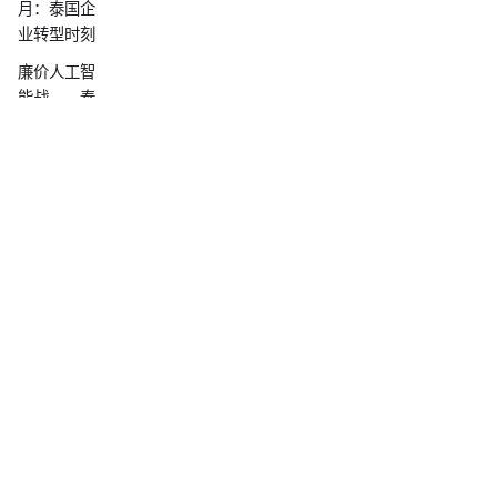
月：泰国企
业转型时刻
廉价人工智
能战——泰
国黄金机遇
推出支持
OpenAI
Harmony
格式的 GPT-
OSS-120B
和 GPT-
OSS-20B
iApp Technology
艾艾普科技
Empowering Thai Businesses with Sovereign AI
获得ETDA电
子投票标准
Excellence
认证
Certified by
[开发博客]
生产环境部