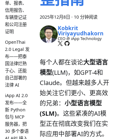
单、报表、
信用报告、
2025年12月8日
·
10 分钟阅读
车辆登记证
和公司注册
Kobkrit
证明
Viriyayudhakorn
CEO @ iApp Technology
OpenThai
2.0 Legal 发
布——把泰
每个人都在谈论
大型语言
国法律烂熟
于心、还能
模型
(LLM)，如GPT-4和
自己部署的
Claude。但越来越多人开
法律 AI
始关注它们更小、更高效
iApp AI 2.0
的兄弟：
小型语言模型
发布——全
新 Python
(SLM)
。这些紧凑的AI模
包与 MCP
型正在彻底改变我们在实
服务器，把
30 多个泰语
际应用中部署AI的方式。
AI API 接入