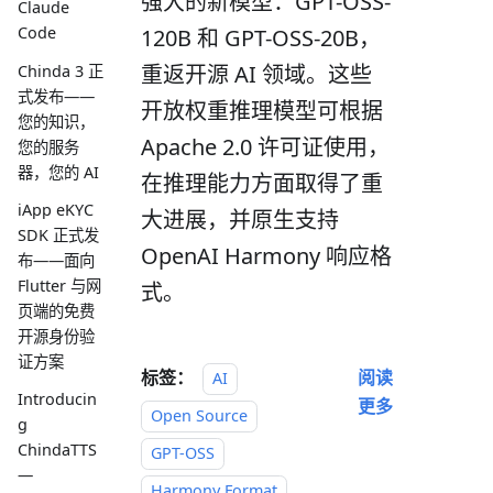
强大的新模型：GPT-OSS-
Claude
Code
120B 和 GPT-OSS-20B，
重返开源 AI 领域。这些
Chinda 3 正
式发布——
开放权重推理模型可根据
您的知识，
Apache 2.0 许可证使用，
您的服务
器，您的 AI
在推理能力方面取得了重
iApp eKYC
大进展，并原生支持
SDK 正式发
OpenAI Harmony 响应格
布——面向
Flutter 与网
式。
页端的免费
开源身份验
证方案
标签：
阅读
AI
Introducin
更多
Open Source
g
ChindaTTS
GPT-OSS
—
Harmony Format