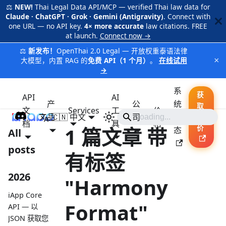
⚖️
NEW!
Thai Legal Data API/MCP — verified Thai law data for
Claude · ChatGPT · Grok · Gemini (Antigravity)
. Connect with
one URL — no API key.
4× more accurate
law citations. FREE
at launch.
Connect now →
⚖️
新发布！
OpenThai 2.0 Legal — 开放权重泰语法律
×
大模型，内置 RAG 的
免费 API（1 个月）
。
在线试用
→
系
获
API
AI
产
公
统
取
文
Services
工
价
品
🇨🇳 中文
iApp
司
状
报
档
具
格
1 篇文章 带
价
态
All
posts
有标签
2026
"Harmony
iApp Core
Format"
API — 以
JSON 获取您