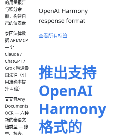
的用量报告
与积分余
OpenAI Harmony
额，构建自
response format
己的仪表盘
泰国法律数
查看所有标签
据 API/MCP
— 让
Claude /
ChatGPT /
推出支持
Grok 精通泰
国法律（引
用准确率提
OpenAI
升 4 倍）
艾艾普Any
Harmony
Documents
OCR — 六种
格式的
新的泰语文
档类型 — 账
单、报表、