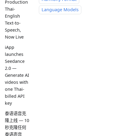
Production
Thai-
Language Models
English
Text-to-
Speech,
Now Live
iApp
launches
Seedance
2.0 —
Generate AI
videos with
one Thai-
billed API
key
泰语语音克
隆上线 — 10
秒克隆任何
泰语声音