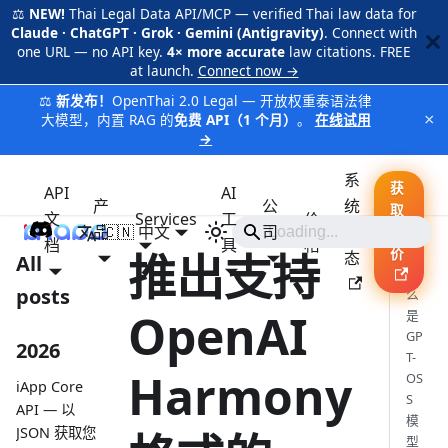
⚖️
NEW!
Thai Legal Data API/MCP — verified Thai law data for
Claude · ChatGPT · Grok · Gemini (Antigravity)
. Connect with
one URL — no API key.
4× more accurate
law citations. FREE
at launch.
Connect now →
⚖️
新发布！
OpenThai 2.0 Legal — 开放权重泰语法律
×
大模型，内置 RAG 的
免费 API（1 个月）
。
在线试用
→
系
获
API
AI
产
公
统
取
文
Services
工
价
品
🇨🇳 中文
iApp
司
状
报
档
具
格
推出支持
价
态
All
什
posts
么
OpenAI
是
GP
2026
T-
Harmony
OS
iApp Core
S
API — 以
模
JSON 获取您
型