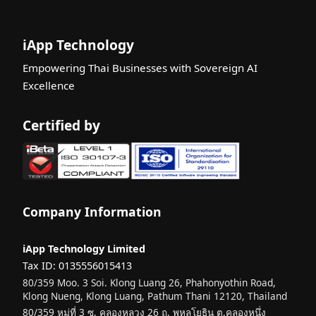
iApp Technology
Empowering Thai Businesses with Sovereign AI
Excellence
Certified by
Company Information
iApp Technology Limited
Tax ID: 0135556015413
80/359 Moo. 3 Soi. Klong Luang 26, Phahonyothin Road,
Klong Nueng, Klong Luang, Pathum Thani 12120, Thailand
80/359 หมู่ที่ 3 ซ. คลองหลวง 26 ถ. พหลโยธิน ต.คลองหนึ่ง