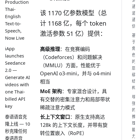
Production
通
Thai-
该 1170 亿参数模型（总
道
English
通
计 1168 亿，每个 token
Text-to-
信
Speech,
激活参数 51 亿）提供：
基
Now Live
于
角
高级推理
：在竞赛编码
iApp
色
launches
（Codeforces）和问题解决
的
Seedance
（MMLU）方面，性能优于
层
2.0 —
OpenAI o3-mini，并与 o4-mini
级
Generate AI
相当
结
videos with
构
MoE 架构
：专家混合设计，具
one Thai-
增
有交替的密集注意力和局部带状
billed API
强
key
稀疏注意力模式
的
推
长上下文窗口
：原生支持高达
泰语语音克
理
隆上线 — 10
128k 的上下文长度，并带有旋
能
秒克隆任何
转位置嵌入（RoPE）
力
泰语声音