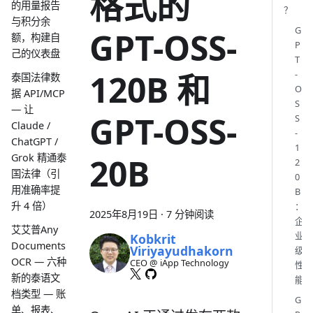
格式的
的用量报告
？
与积分余
G
GPT-OSS-
额，构建自
P
己的仪表盘
T
120B 和
-
泰国法律数
O
据 API/MCP
S
— 让
GPT-OSS-
S
Claude /
-
ChatGPT /
1
Grok 精通泰
20B
2
国法律（引
0
用准确率提
B
升 4 倍）
：
2025年8月19日
·
7 分钟阅读
企
艾艾普Any
业
Kobkrit
Documents
Viriyayudhakorn
级
OCR — 六种
CEO @ iApp Technology
性
新的泰语文
能
档类型 — 账
G
单、报表、