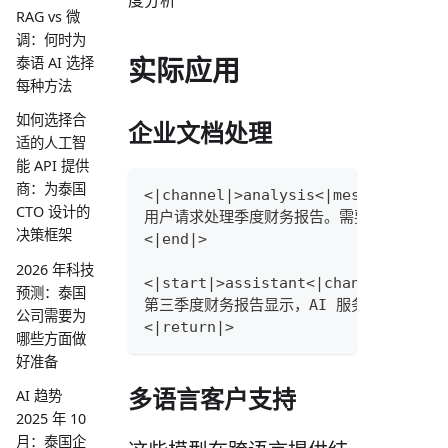
度分析
RAG vs 微
调：何时为
实际应用
泰语 AI 选择
每种方法
如何选择合
企业文档处理
适的人工智
能 API 提供
商：为泰国
<|channel|>analysis<|message|>
CTO 设计的
用户请求处理季度财务报告。需要分析文档结
决策框架
<|end|>
2026 年科技
<|start|>assistant<|channel|>fina
预测：泰国
第三季度财务报告显示，AI 服务部门的收入
公司需要为
<|return|>
哪些方面做
好准备
多语言客户支持
AI 趋势
2025 年 10
月：泰国企