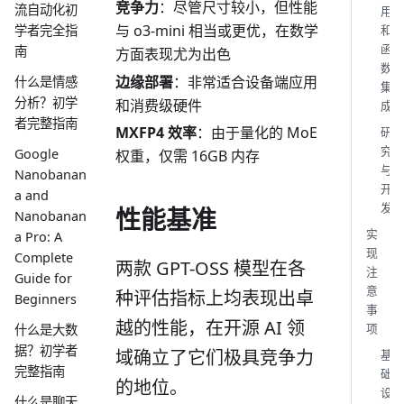
竞争力
：尽管尺寸较小，但性能
流自动化初
用
与 o3-mini 相当或更优，在数学
学者完全指
和
函
南
方面表现尤为出色
数
边缘部署
：非常适合设备端应用
什么是情感
集
分析？初学
和消费级硬件
成
者完整指南
MXFP4 效率
：由于量化的 MoE
研
究
Google
权重，仅需 16GB 内存
与
Nanobanan
开
a and
发
性能基准
Nanobanan
实
a Pro: A
现
Complete
两款 GPT-OSS 模型在各
注
Guide for
意
种评估指标上均表现出卓
Beginners
事
越的性能，在开源 AI 领
项
什么是大数
据？初学者
域确立了它们极具竞争力
基
完整指南
础
的地位。
设
什么是聊天