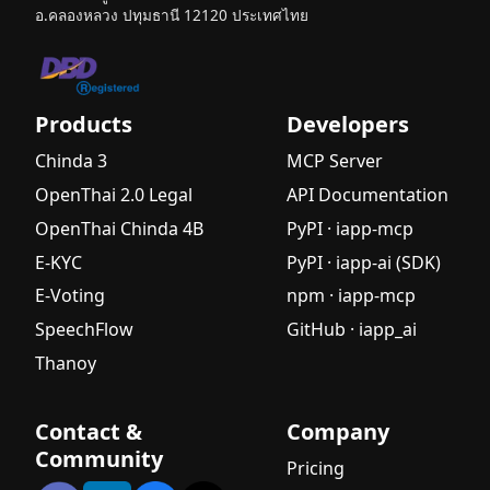
อ.คลองหลวง ปทุมธานี 12120 ประเทศไทย
Products
Developers
Chinda 3
MCP Server
OpenThai 2.0 Legal
API Documentation
OpenThai Chinda 4B
PyPI · iapp-mcp
E-KYC
PyPI · iapp-ai (SDK)
E-Voting
npm · iapp-mcp
SpeechFlow
GitHub · iapp_ai
Thanoy
Contact &
Company
Community
Pricing