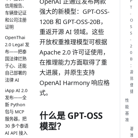
OpenAI 正通过发布两款
P
信用报告、
T
强大的新模型：GPT-OSS-
车辆登记证
-
和公司注册
O
120B 和 GPT-OSS-20B，
S
证明
重返开源 AI 领域。这些
S
OpenThai
-
开放权重推理模型可根据
2.0 Legal 发
2
Apache 2.0 许可证使用，
布——把泰
0
国法律烂熟
B
在推理能力方面取得了重
：
于心、还能
大进展，并原生支持
高
自己部署的
效
法律 AI
OpenAI Harmony 响应格
便
iApp AI 2.0
捷
式。
发布——全
性
新 Python
能
包与 MCP
什么是 GPT-OSS
基
服务器，把
准
模型？
30 多个泰语
基
AI API 接入
准