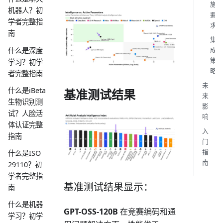
施
机器人？初
要
学者完整指
求
南
集
成
什么是深度
策
学习？初学
略
者完整指南
未
什么是iBeta
基准测试结果
来
生物识别测
影
试？人脸活
响
体认证完整
入
指南
门
指
什么是ISO
南
29110？初
学者完整指
基准测试结果显示：
南
什么是机器
GPT-OSS-120B
在竞赛编码和通
学习？初学