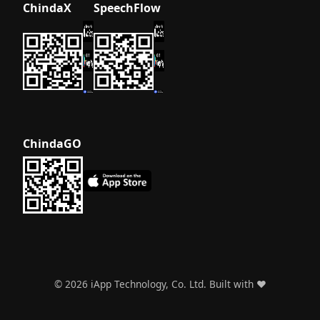
ChindaX
SpeechFlow
ChindaGO
©
2026
iApp Technology, Co. Ltd. Built with ❤️