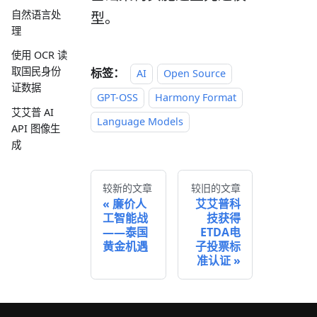
自然语言处
型。
理
使用 OCR 读
取国民身份
标签：
AI
Open Source
证数据
GPT-OSS
Harmony Format
艾艾普 AI
Language Models
API 图像生
成
较新的文章
较旧的文章
廉价人
艾艾普科
工智能战
技获得
——泰国
ETDA电
黄金机遇
子投票标
准认证