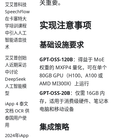
关重要。
艾艾普科技
SpeechFlow
在卡塞特大
实现注意事项
学培训课程
中引入人工
智能语音技
基础设施要求
术
艾艾普创始
GPT-OSS-120B
：得益于 MoE
人近期采访
权重的 MXFP4 量化，可在单个
中讨论
80GB GPU（H100、A100 或
DeepSeek
AMD MI300X）上运行
人工智能模
GPT-OSS-20B
：仅需 16GB 内
型
存，适用于消费级硬件、笔记本
iApp 4 泰文
电脑和移动设备
文档 OCR 供
泰国用户使
集成策略
用
2024年iApp