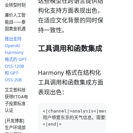
这些模型在跨语言提供结
业转型时刻
构化支持方面表现出色，
廉价人工智
在适应文化背景的同时保
能战——泰
国黄金机遇
持一致性。
推出支持
OpenAI
工具调用和函数集成
Harmony
格式的 GPT-
OSS-120B
Harmony 格式在结构化
和 GPT-
OSS-20B
工具调用和函数集成方面
艾艾普科技
表现出色：
获得ETDA电
子投票标准
认证
<|channel|>analysis<|message|>
用户想要东京的天气信息。需要调用天气 AP
[开发博客]
<|end|>
生产环境部