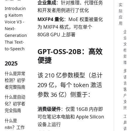
企业集成
：针对推理、代理任务
实
Introducin
和开发者用例进行了优化
际
g Kaitom
应
MXFP4 量化
：MoE 权重被量化
Voice V3 -
用
为 MXFP4 格式，可在单个
Next-
企
80GB GPU 上部署
Generation
业
Thai Text-
文
to-Speech
GPT-OSS-20B：高效
档
处
便捷
2025
理
多
什么是异常
该 210 亿参数模型（总计
语
检测？初学
言
209 亿，每个 token 激活
者完整指南
客
参数 36 亿）侧重于：
户
什么是自动
支
化？初学者
持
消费级硬件
：仅需 16GB 内存即
完全指南
工
可在笔记本电脑和 Apple Silicon
什么是
具
设备上运行
n8n？工作
调