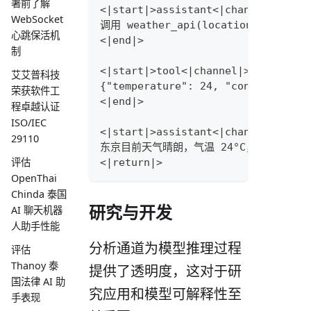
署前了解
<|start|>assistant<|channel|>comm
WebSocket
调用 weather_api(location="Tokyo",
心跳保活机
<|end|>
制
<|start|>tool<|channel|>commentar
艾艾普科技
{"temperature": 24, "condition": 
荣获软件工
<|end|>
程卓越认证
ISO/IEC
<|start|>assistant<|channel|>fina
29110
东京目前天气晴朗，气温 24°C，湿度 65%，
评估
<|return|>
OpenThai
Chinda 泰国
研究与开发
AI 聊天机器
人助手性能
分析通道为模型推理过程
评估
Thanoy 泰
提供了透明度，这对于研
国法律 AI 助
究应用和模型可解释性至
手表现