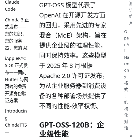
Claude
测
GPT-OSS 模型代表了
Code
试
OpenAI 在开源开发方面
结
Chinda 3 正
果
的回归，采用先进的专家
式发布——
O
您的知识，
混合（MoE）架构，旨在
pe
您的服务
提供企业级的推理性能，
nA
器，您的 AI
I
同时保持效率。这些模型
Ha
iApp eKYC
rm
于 2025 年 8 月根据
SDK 正式发
on
布——面向
Apache 2.0 许可证发布，
y
Flutter 与网
格
为从企业服务器到消费设
页端的免费
式
开源身份验
备的各种部署场景提供了
：
证方案
结
不同的性能-效率权衡。
构
Introducin
化
g
对
GPT-OSS-120B：企
ChindaTTS
话
业级性能
—
多