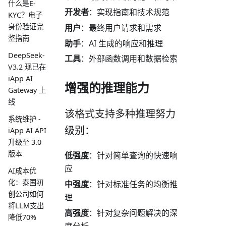
什么是E-
开发者
：实现指南和技术规范
KYC？电子
身份验证完
用户
：最终用户请求和需求
整指南
助手
：AI 生成的响应和推理
DeepSeek-
工具
：外部函数调用和数据检索
V3.2 现已在
iApp AI
增强的推理能力
Gateway 上
线
该格式支持多种推理努力
系统维护 -
级别：
iApp AI API
升级至 3.0
版本
低强度
：针对简单查询的快速响
应
AI成本优
化：泰国初
中强度
：针对标准任务的均衡推
创公司如何
理
将LLM支出
高强度
：针对复杂问题解决的深
降低70%