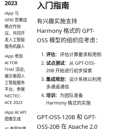
2023
入门指南
iApp 与
GFAI 签署战
有兴趣实施支持
略合作协
Harmony 格式的 GPT-
议，共同开
OSS 模型的组织应考虑：
发人工智能
服务机器人
评估
：评估计算要求和用例
iApp 参加
AI FOR
试点测试
：从 GPT-OSS-
THAI 活动，
20B 开始进行初步探索
展示泰国人
集成规划
：设计系统以利用
工智能服务
多通道通信
平台，参展
培训
：为团队准备
NECTEC-
ACE 2023
Harmony 格式的实施
iApp AI API
GPT-OSS-120B 和 GPT-
图像生成
OSS-20B 在 Apache 2.0
AI 泰国车牌