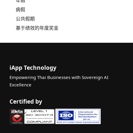
年假
病假
公共假期
基于绩效的年度奖金
iApp Technology
Empowering Thai Businesses with Sovereign AI
Excellence
Certified by