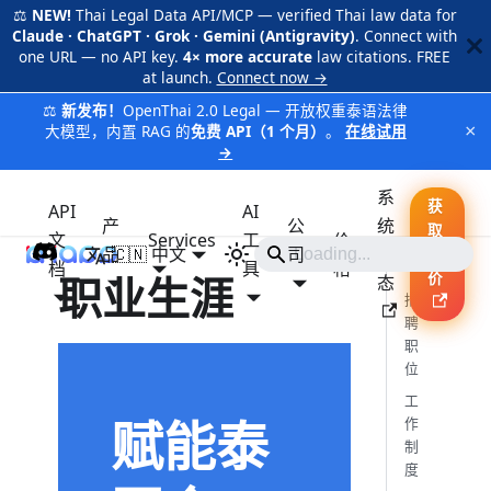
⚖️
NEW!
Thai Legal Data API/MCP — verified Thai law data for
Claude · ChatGPT · Grok · Gemini (Antigravity)
. Connect with
one URL — no API key.
4× more accurate
law citations. FREE
at launch.
Connect now →
⚖️
新发布！
OpenThai 2.0 Legal — 开放权重泰语法律
×
大模型，内置 RAG 的
免费 API（1 个月）
。
在线试用
→
系
获
API
AI
产
公
统
取
文
Services
工
价
品
🇨🇳 中文
iApp
司
状
报
档
具
格
职业生涯
价
态
招
聘
职
位
工
赋能泰
作
制
度