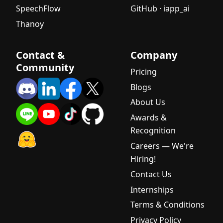
SpeechFlow
GitHub · iapp_ai
Thanoy
Contact &
Company
Community
Pricing
Blogs
About Us
Awards &
Recognition
Careers — We're
Hiring!
Contact Us
Internships
Terms & Conditions
Privacy Policy