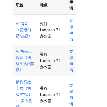
申
职位
地点
请
立
AI 销售
曼谷
即
（初级/中
Ladprao 71
申
级/高级）
办公室
请
AI 售前工
立
曼谷
程师（初
即
Ladprao 71
级/中级/高
申
办公室
级）
请
销售行政
立
专员（初
曼谷
即
级/中级）
Ladprao 71
申
— 多个名
办公室
请
额