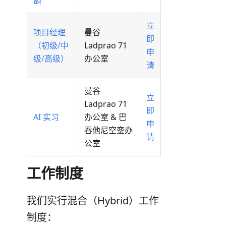
立
项目经理
曼谷
即
（初级/中
Ladprao 71
申
级/高级）
办公室
请
曼谷
立
Ladprao 71
即
AI 实习
办公室 & 巴
申
吞他尼空銮办
请
公室
工作制度
我们实行混合（Hybrid）工作
制度：