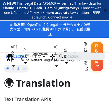
⚖️
NEW!
Thai Legal Data API/MCP — verified Thai law data for
Claude · ChatGPT · Grok · Gemini (Antigravity)
. Connect with
one URL — no API key.
4× more accurate
law citations. FREE
at launch.
Connect now →
⚖️
新发布！
OpenThai 2.0 Legal — 开放权重泰语法律
×
大模型，内置 RAG 的
免费 API（1 个月）
。
在线试用
→
系
获
API
AI
产
公
统
取
文
Services
工
价
品
🇨🇳 中文
iApp
司
状
报
档
具
格
🌐 Thai Natural Language Processing
价
态
🌍 Translation
🌍 Translation
Text Translation APIs