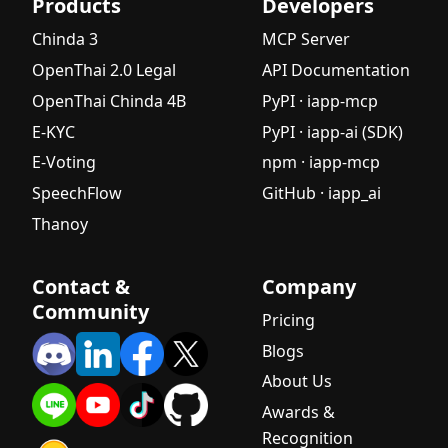
Products
Developers
Chinda 3
MCP Server
OpenThai 2.0 Legal
API Documentation
OpenThai Chinda 4B
PyPI · iapp-mcp
E-KYC
PyPI · iapp-ai (SDK)
E-Voting
npm · iapp-mcp
SpeechFlow
GitHub · iapp_ai
Thanoy
Contact &
Company
Community
Pricing
Blogs
About Us
Awards &
Recognition