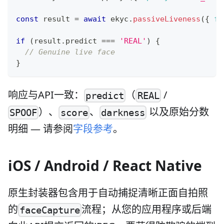
const
 result 
=
await
 ekyc
.
passiveLiveness
(
{
fi
if
(
result
.
predict
===
'REAL'
)
{
// Genuine live face
}
响应与API一致：
（
/
predict
REAL
）、
、
以及原始分数
SPOOF
score
darkness
明细 — 请参阅
字段参考
。
iOS / Android / React Native
原生封装器包含用于自动捕捉清晰正面自拍照
的
流程；从您的应用程序或后端
faceCapture