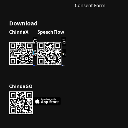
Consent Form
Download
ChindaX
SpeechFlow
ChindaGO