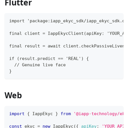
Flutter
import 'package:iapp_ekyc_sdk/iapp_ekyc_sdk.da
final client = IappEkycClient(apiKey: 'YOUR_AP
final result = await client.checkPassiveLivene
if (result.predict == 'REAL') {
  // Genuine live face
}
Web
import
{
IappEkyc
}
from
'@iapp-technology/eky
const
 ekyc 
=
new
IappEkyc
(
{
apiKey
:
'YOUR_API_