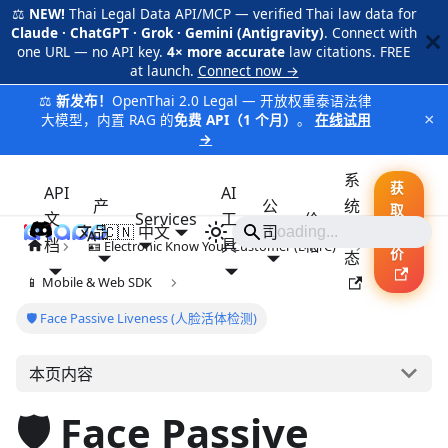
⚖️
NEW!
Thai Legal Data API/MCP — verified Thai law data for
Claude · ChatGPT · Grok · Gemini (Antigravity)
. Connect with
one URL — no API key.
4× more accurate
law citations. FREE
at launch.
Connect now →
⚖️
新发布！
OpenThai 2.0 Legal — 开放权重泰语法律
×
大模型，内置 RAG 的
免费 API（1 个月）
。
在线试用
→
系
获
API
AI
产
公
统
取
文
Services
工
价
品
🇨🇳 中文
iApp
司
状
报
档
具
格
🪪 Electronic Know Your Customer (E-KYC)
价
态
📱 Mobile & Web SDK
🛡️ Face Passive Liveness (人脸活体检测)
本页内容
🛡️ Face Passive