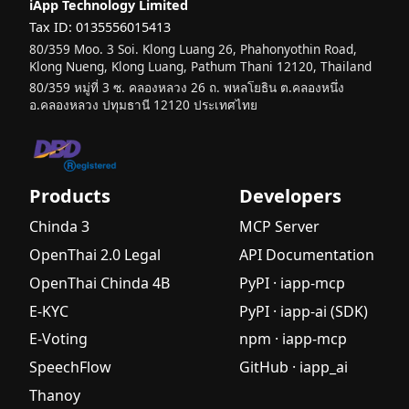
iApp Technology Limited
Tax ID: 0135556015413
80/359 Moo. 3 Soi. Klong Luang 26, Phahonyothin Road,
Klong Nueng, Klong Luang, Pathum Thani 12120, Thailand
80/359 หมู่ที่ 3 ซ. คลองหลวง 26 ถ. พหลโยธิน ต.คลองหนึ่ง
อ.คลองหลวง ปทุมธานี 12120 ประเทศไทย
Products
Developers
Chinda 3
MCP Server
OpenThai 2.0 Legal
API Documentation
OpenThai Chinda 4B
PyPI · iapp-mcp
E-KYC
PyPI · iapp-ai (SDK)
E-Voting
npm · iapp-mcp
SpeechFlow
GitHub · iapp_ai
Thanoy