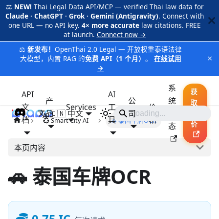
⚖️
NEW!
Thai Legal Data API/MCP — verified Thai law data for
Claude · ChatGPT · Grok · Gemini (Antigravity)
. Connect with
one URL — no API key.
4× more accurate
law citations. FREE
at launch.
Connect now →
⚖️
新发布！
OpenThai 2.0 Legal — 开放权重泰语法律
×
大模型，内置 RAG 的
免费 API（1 个月）
。
在线试用
→
系
获
API
AI
产
公
统
取
文
Services
工
价
品
🇨🇳 中文
iApp
司
状
报
档
具
格
♻️ Smart City AI
🚗 泰国车牌OCR
价
态
本页内容
🚗 泰国车牌OCR
0.75 IC