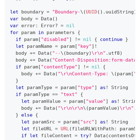
let
 boundary 
=
"Boundary-
\(
UUID
(
)
.
uuidString
)
"
var
 body 
=
Data
(
)
var
 error
:
Error
?
=
nil
for
 param 
in
 parameters 
{
if
 param
[
"disabled"
]
!=
nil
{
continue
}
let
 paramName 
=
 param
[
"key"
]
!
  body 
+=
Data
(
"--
\(
boundary
)
\r\n"
.
utf8
)
  body 
+=
Data
(
"Content-Disposition:form-data;
if
 param
[
"contentType"
]
!=
nil
{
    body 
+=
Data
(
"\r\nContent-Type: 
\(
param
[
"c
}
let
 paramType 
=
 param
[
"type"
]
as
!
String
if
 paramType 
==
"text"
{
let
 paramValue 
=
 param
[
"value"
]
as
!
String
    body 
+=
Data
(
"\r\n\r\n
\(
paramValue
)
\r\n"
.
u
}
else
{
let
 paramSrc 
=
 param
[
"src"
]
as
!
String
let
 fileURL 
=
URL
(
fileURLWithPath
:
 paramSr
if
let
 fileContent 
=
try
?
Data
(
contentsOf
: