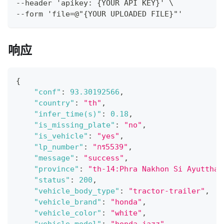
--header 'apikey: {YOUR API KEY}' \
--form 'file=@"{YOUR UPLOADED FILE}"'
响应
{
"conf"
:
93.30192566
,
"country"
:
"th"
,
"infer_time(s)"
:
0.18
,
"is_missing_plate"
:
"no"
,
"is_vehicle"
:
"yes"
,
"lp_number"
:
"กร5539"
,
"message"
:
"success"
,
"province"
:
"th-14:Phra Nakhon Si Ayutthaya
"status"
:
200
,
"vehicle_body_type"
:
"tractor-trailer"
,
"vehicle_brand"
:
"honda"
,
"vehicle_color"
:
"white"
,
"vehicle_model"
:
"honda_jazz"
,