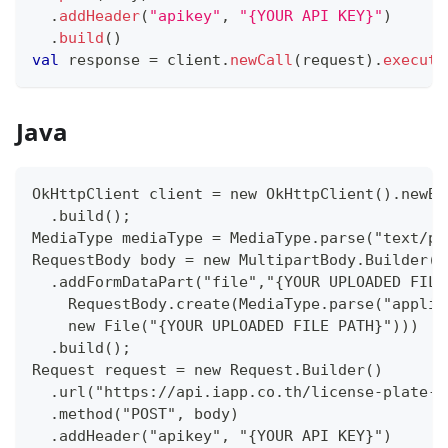
.
addHeader
(
"apikey"
,
"{YOUR API KEY}"
)
.
build
(
)
val
 response 
=
 client
.
newCall
(
request
)
.
execute
Java
OkHttpClient client = new OkHttpClient().newBu
  .build();
MediaType mediaType = MediaType.parse("text/pl
RequestBody body = new MultipartBody.Builder()
  .addFormDataPart("file","{YOUR UPLOADED FILE
    RequestBody.create(MediaType.parse("applic
    new File("{YOUR UPLOADED FILE PATH}")))
  .build();
Request request = new Request.Builder()
  .url("https://api.iapp.co.th/license-plate-r
  .method("POST", body)
  .addHeader("apikey", "{YOUR API KEY}")