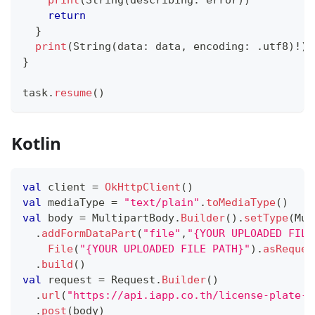
print
(
String
(
describing
:
 error
)
)
return
}
print
(
String
(
data
:
 data
,
 encoding
:
.
utf8
)
!
)
}
task
.
resume
(
)
Kotlin
val
 client 
=
OkHttpClient
(
)
val
 mediaType 
=
"text/plain"
.
toMediaType
(
)
val
 body 
=
 MultipartBody
.
Builder
(
)
.
setType
(
Mul
.
addFormDataPart
(
"file"
,
"{YOUR UPLOADED FILE
File
(
"{YOUR UPLOADED FILE PATH}"
)
.
asReques
.
build
(
)
val
 request 
=
 Request
.
Builder
(
)
.
url
(
"https://api.iapp.co.th/license-plate-r
.
post
(
body
)