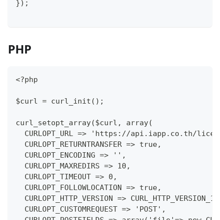
});
PHP
<?php
$curl = curl_init();
curl_setopt_array($curl, array(
  CURLOPT_URL => 'https://api.iapp.co.th/licen
  CURLOPT_RETURNTRANSFER => true,
  CURLOPT_ENCODING => '',
  CURLOPT_MAXREDIRS => 10,
  CURLOPT_TIMEOUT => 0,
  CURLOPT_FOLLOWLOCATION => true,
  CURLOPT_HTTP_VERSION => CURL_HTTP_VERSION_1_
  CURLOPT_CUSTOMREQUEST => 'POST',