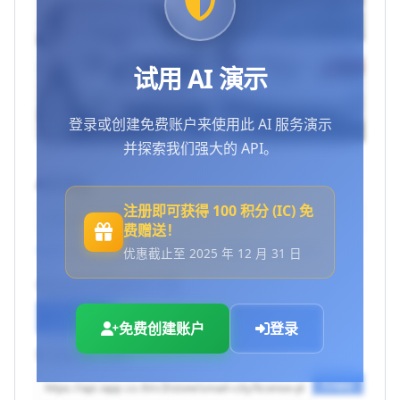
试用 AI 演示
登录或创建免费账户来使用此 AI 服务演示
并探索我们强大的 API。
API Key
注册即可获得 100 积分 (IC) 免
费赠送！
Log in to use your API keys
or
Create an account
优惠截止至 2025 年 12 月 31 日
Choose Endpoint URL
文件上传
Base64
免费创建账户
登录
Endpoint URL
Copy