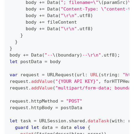
      body 
+=
Data
(
"; filename=\"
\(
paramSrc
)
\"
      body 
+=
Data
(
"Content-Type: \"content-ty
      body 
+=
Data
(
"\r\n"
.
utf8
)
      body 
+=
 fileContent
      body 
+=
Data
(
"\r\n"
.
utf8
)
}
}
}
body 
+=
Data
(
"--
\(
boundary
)
--\r\n"
.
utf8
)
;
let
 postData 
=
 body
var
 request 
=
URLRequest
(
url
:
URL
(
string
:
"htt
request
.
addValue
(
"{YOUR API KEY}"
,
 forHTTPHead
request
.
addValue
(
"multipart/form-data; boundar
request
.
httpMethod 
=
"POST"
request
.
httpBody 
=
 postData
let
 task 
=
URLSession
.
shared
.
dataTask
(
with
:
 re
guard
let
 data 
=
 data 
else
{