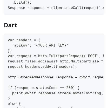
  .build();
Response response = client.newCall(request).ex
Dart
var headers = {
  'apikey': '{YOUR API KEY}'
};
var request = http.MultipartRequest('POST', Ur
request.files.add(await http.MultipartFile.fro
request.headers.addAll(headers);
http.StreamedResponse response = await request
if (response.statusCode == 200) {
  print(await response.stream.bytesToString())
}
else {