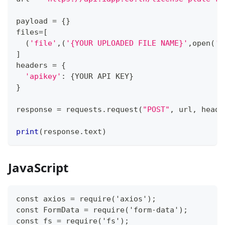
payload 
=
{
}
files
=
[
(
'file'
,
(
'{YOUR UPLOADED FILE NAME}'
,
open
(
'{
]
headers 
=
{
'apikey'
:
{
YOUR API KEY
}
}
response 
=
 requests
.
request
(
"POST"
,
 url
,
 heade
print
(
response
.
text
)
JavaScript
const axios = require('axios');
const FormData = require('form-data');
const fs = require('fs');