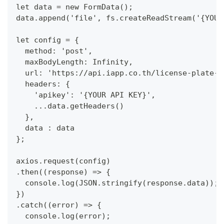
let data = new FormData();
data.append('file', fs.createReadStream('{YOUR
let config = {
  method: 'post',
  maxBodyLength: Infinity,
  url: 'https://api.iapp.co.th/license-plate-r
  headers: {
    'apikey': '{YOUR API KEY}',
    ...data.getHeaders()
  },
  data : data
};
axios.request(config)
.then((response) => {
  console.log(JSON.stringify(response.data));
})
.catch((error) => {
  console.log(error);