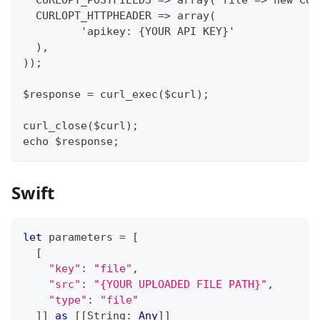
  CURLOPT_POSTFIELDS => array('file'=> new CUR
  CURLOPT_HTTPHEADER => array(
         'apikey: {YOUR API KEY}'
  ),
));
$response = curl_exec($curl);
curl_close($curl);
echo $response;
Swift
let
 parameters 
=
[
[
"key"
:
"file"
,
"src"
:
"{YOUR UPLOADED FILE PATH}"
,
"type"
:
"file"
]
]
as
[
[
String
:
Any
]
]