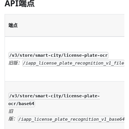
API端点
端点
/v3/store/smart-city/license-plate-ocr
旧版：
/iapp_license_plate_recognition_v1_file
/v3/store/smart-city/license-plate-
ocr/base64
旧
版：
/iapp_license_plate_recognition_v1_base64