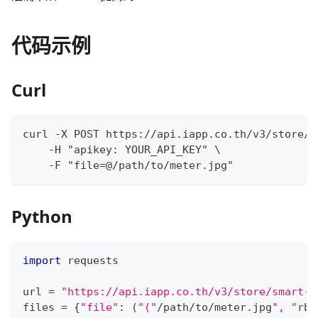
代码示例
Curl
curl -X POST https://api.iapp.co.th/v3/store/s
    -H "apikey: YOUR_API_KEY" \
    -F "file=@/path/to/meter.jpg"
Python
import
 requests
url 
=
"https://api.iapp.co.th/v3/store/smart-c
files 
=
{
"file"
:
(
"("
/
path
/
to
/
meter
.
jpg
", "
rb"