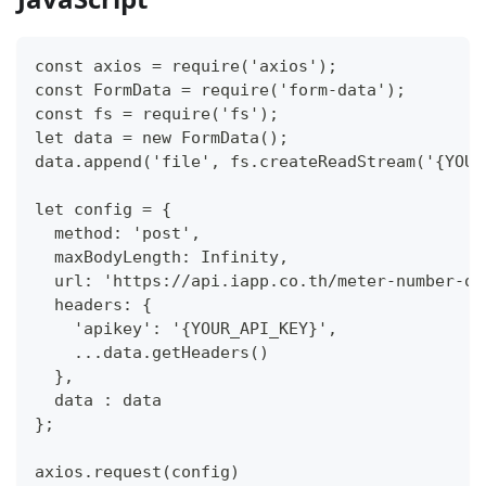
const axios = require('axios');
const FormData = require('form-data');
const fs = require('fs');
let data = new FormData();
data.append('file', fs.createReadStream('{YOUR
let config = {
  method: 'post',
  maxBodyLength: Infinity,
  url: 'https://api.iapp.co.th/meter-number-oc
  headers: {
    'apikey': '{YOUR_API_KEY}',
    ...data.getHeaders()
  },
  data : data
};
axios.request(config)