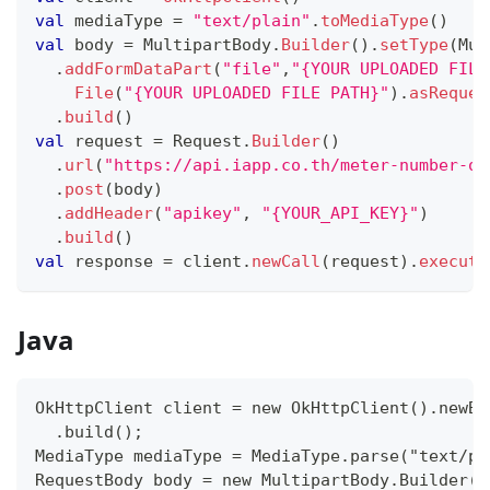
val
 mediaType 
=
"text/plain"
.
toMediaType
(
)
val
 body 
=
 MultipartBody
.
Builder
(
)
.
setType
(
Mul
.
addFormDataPart
(
"file"
,
"{YOUR UPLOADED FILE
File
(
"{YOUR UPLOADED FILE PATH}"
)
.
asReques
.
build
(
)
val
 request 
=
 Request
.
Builder
(
)
.
url
(
"https://api.iapp.co.th/meter-number-oc
.
post
(
body
)
.
addHeader
(
"apikey"
,
"{YOUR_API_KEY}"
)
.
build
(
)
val
 response 
=
 client
.
newCall
(
request
)
.
execute
Java
OkHttpClient client = new OkHttpClient().newBu
  .build();
MediaType mediaType = MediaType.parse("text/pl
RequestBody body = new MultipartBody.Builder()