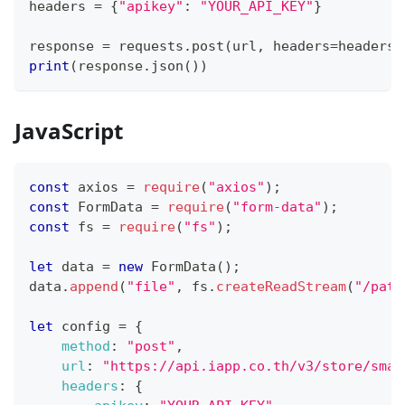
headers 
=
{
"apikey"
:
"YOUR_API_KEY"
}
response 
=
 requests
.
post
(
url
,
 headers
=
headers
,
print
(
response
.
json
(
)
)
JavaScript
const
 axios 
=
require
(
"axios"
)
;
const
FormData
=
require
(
"form-data"
)
;
const
 fs 
=
require
(
"fs"
)
;
let
 data 
=
new
FormData
(
)
;
data
.
append
(
"file"
,
 fs
.
createReadStream
(
"/path
let
 config 
=
{
method
:
"post"
,
url
:
"https://api.iapp.co.th/v3/store/smar
headers
:
{