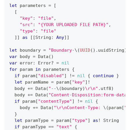
let
 parameters 
=
[
[
"key"
:
"file"
,
"src"
:
"{YOUR UPLOADED FILE PATH}"
,
"type"
:
"file"
]
]
as
[
[
String
:
Any
]
]
let
 boundary 
=
"Boundary-
\(
UUID
(
)
.
uuidString
)
"
var
 body 
=
Data
(
)
var
 error
:
Error
?
=
nil
for
 param 
in
 parameters 
{
if
 param
[
"disabled"
]
!=
nil
{
continue
}
let
 paramName 
=
 param
[
"key"
]
!
  body 
+=
Data
(
"--
\(
boundary
)
\r\n"
.
utf8
)
  body 
+=
Data
(
"Content-Disposition:form-data;
if
 param
[
"contentType"
]
!=
nil
{
    body 
+=
Data
(
"\r\nContent-Type: 
\(
param
[
"c
}
let
 paramType 
=
 param
[
"type"
]
as
!
String
if
 paramType 
==
"text"
{