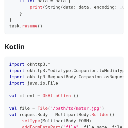
if
let
 data 
=
 data 
{
print
(
String
(
data
:
 data
,
 encoding
:
.
ut
}
}
task
.
resume
(
)
Kotlin
import
 okhttp3
.
*
import
 okhttp3
.
MediaType
.
Companion
.
toMediaType
import
 okhttp3
.
RequestBody
.
Companion
.
asRequest
import
 java
.
io
.
File
val
 client 
=
OkHttpClient
(
)
val
 file 
=
File
(
"/path/to/meter.jpg"
)
val
 requestBody 
=
 MultipartBody
.
Builder
(
)
.
setType
(
MultipartBody
.
FORM
)
.
addFormDataPart
(
"file"
,
 file
.
name
,
 file
.
a