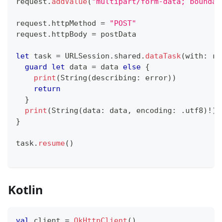
request
.
addValue
(
"multipart/form-data; boundar
request
.
httpMethod 
=
"POST"
request
.
httpBody 
=
 postData
let
 task 
=
URLSession
.
shared
.
dataTask
(
with
:
 re
guard
let
 data 
=
 data 
else
{
print
(
String
(
describing
:
 error
)
)
return
}
print
(
String
(
data
:
 data
,
 encoding
:
.
utf8
)
!
)
}
task
.
resume
(
)
Kotlin
val
 client 
=
OkHttpClient
(
)