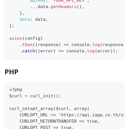
apikey
:
"YOUR_API_KEY"
,
...
data
.
getHeaders
(
)
,
}
,
data
:
 data
,
}
;
axios
(
config
)
.
then
(
(
response
)
=>
console
.
log
(
response
.
d
.
catch
(
(
error
)
=>
console
.
log
(
error
)
)
;
PHP
<?php
$curl = curl_init();
curl_setopt_array($curl, array(
    CURLOPT_URL => 'https://api.iapp.co.th/v3/
    CURLOPT_RETURNTRANSFER => true,
    CURLOPT_POST => true,