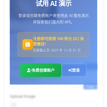
试用 AI 演示
登录或创建免费账户来使用此 AI 服务演示
并探索我们强大的 API。
API Key
注册即可获得 100 积分 (IC) 免
费赠送！
Log in to use your API keys
or
Create an account
优惠截止至 2025 年 12 月 31 日
Endpoint URL
Copy
免费创建账户
登录
cURL Command
Copy
Upload Image