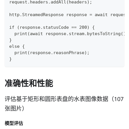
request.headers.addAll(headers);
http.StreamedResponse response = await request
if (response.statusCode == 200) {
  print(await response.stream.bytesToString())
}
else {
  print(response.reasonPhrase);
}
准确性和性能
评估基于矩形和圆形表盘的水表图像数据（107
张图片）
模型评估