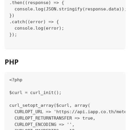
.then((response) => {
  console.log(JSON.stringify(response.data));
})
.catch((error) => {
  console.log(error);
});
PHP
<?php
$curl = curl_init();
curl_setopt_array($curl, array(
  CURLOPT_URL => 'https://api.iapp.co.th/meter
  CURLOPT_RETURNTRANSFER => true,
  CURLOPT_ENCODING => '',