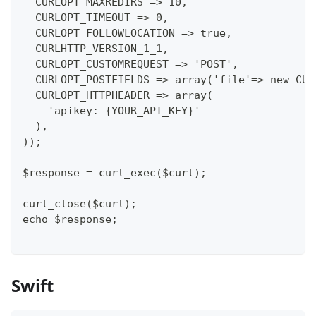
  CURLOPT_MAXREDIRS => 10,
  CURLOPT_TIMEOUT => 0,
  CURLOPT_FOLLOWLOCATION => true,
  CURLHTTP_VERSION_1_1,
  CURLOPT_CUSTOMREQUEST => 'POST',
  CURLOPT_POSTFIELDS => array('file'=> new CUR
  CURLOPT_HTTPHEADER => array(
    'apikey: {YOUR_API_KEY}'
  ),
));
$response = curl_exec($curl);
curl_close($curl);
echo $response;
Swift