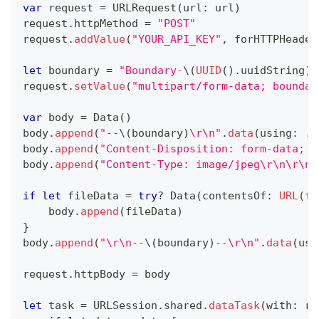
var
 request 
=
URLRequest
(
url
:
 url
)
request
.
httpMethod 
=
"POST"
request
.
addValue
(
"YOUR_API_KEY"
,
 forHTTPHeader
let
 boundary 
=
"Boundary-
\(
UUID
(
)
.
uuidString
)
"
request
.
setValue
(
"multipart/form-data; boundar
var
 body 
=
Data
(
)
body
.
append
(
"--
\(
boundary
)
\r\n"
.
data
(
using
:
.
u
body
.
append
(
"Content-Disposition: form-data; n
body
.
append
(
"Content-Type: image/jpeg\r\n\r\n"
if
let
 fileData 
=
try
?
Data
(
contentsOf
:
URL
(
fi
    body
.
append
(
fileData
)
}
body
.
append
(
"\r\n--
\(
boundary
)
--\r\n"
.
data
(
usi
request
.
httpBody 
=
 body
let
 task 
=
URLSession
.
shared
.
dataTask
(
with
:
 re