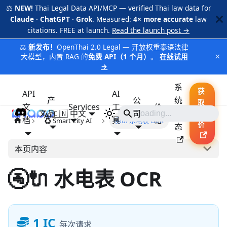
⚖️
NEW!
Thai Legal Data API/MCP — verified Thai law data for
Claude · ChatGPT · Grok
. Measured:
4× more accurate
law
citations. FREE at launch.
Read the launch post →
⚖️
新发布！
OpenThai 2.0 Legal — 开放权重泰语法律
×
大模型，内置 RAG 的
免费 API（1 个月）
。
在线试用
→
系
获
API
AI
产
公
统
取
文
Services
工
价
品
🇨🇳 中文
iApp
司
状
报
档
具
格
♻️ Smart City AI
🚰🔌 水电表 OCR
价
态
本页内容
🚰🔌 水电表 OCR
1 IC
每次请求