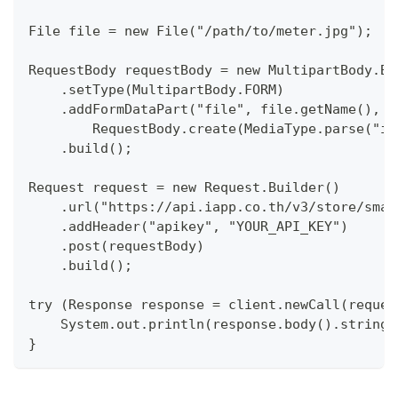
File file = new File("/path/to/meter.jpg");
RequestBody requestBody = new MultipartBody.Bu
    .setType(MultipartBody.FORM)
    .addFormDataPart("file", file.getName(),
        RequestBody.create(MediaType.parse("im
    .build();
Request request = new Request.Builder()
    .url("https://api.iapp.co.th/v3/store/smar
    .addHeader("apikey", "YOUR_API_KEY")
    .post(requestBody)
    .build();
try (Response response = client.newCall(reques
    System.out.println(response.body().string(
}