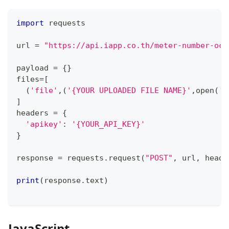
import
 requests
url 
=
"https://api.iapp.co.th/meter-number-ocr
payload 
=
{
}
files
=
[
(
'file'
,
(
'{YOUR UPLOADED FILE NAME}'
,
open
(
'{
]
headers 
=
{
'apikey'
:
'{YOUR_API_KEY}'
}
response 
=
 requests
.
request
(
"POST"
,
 url
,
 heade
print
(
response
.
text
)
JavaScript