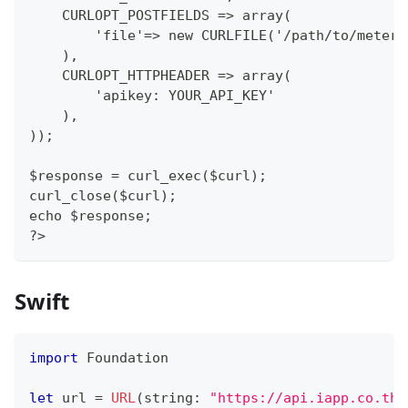
    CURLOPT_POSTFIELDS => array(
        'file'=> new CURLFILE('/path/to/meter.
    ),
    CURLOPT_HTTPHEADER => array(
        'apikey: YOUR_API_KEY'
    ),
));
$response = curl_exec($curl);
curl_close($curl);
echo $response;
?>
Swift
import
Foundation
let
 url 
=
URL
(
string
:
"https://api.iapp.co.th/