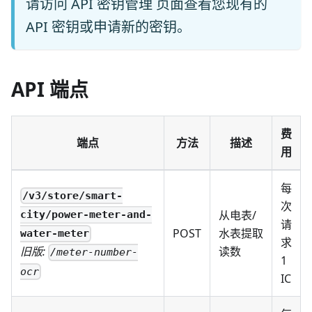
请访问
API 密钥管理
页面查看您现有的
API 密钥或申请新的密钥。
API 端点
费
端点
方法
描述
用
每
/v3/store/smart-
次
从电表/
city/power-meter-and-
请
POST
水表提取
water-meter
求
读数
旧版:
/meter-number-
1
ocr
IC