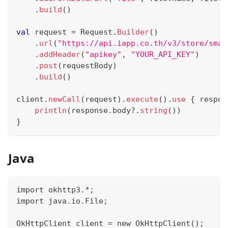
.
build
(
)
val
 request 
=
 Request
.
Builder
(
)
.
url
(
"https://api.iapp.co.th/v3/store/smar
.
addHeader
(
"apikey"
,
"YOUR_API_KEY"
)
.
post
(
requestBody
)
.
build
(
)
client
.
newCall
(
request
)
.
execute
(
)
.
use
{
 respon
println
(
response
.
body
?
.
string
(
)
)
}
Java
import okhttp3.*;
import java.io.File;
OkHttpClient client = new OkHttpClient();