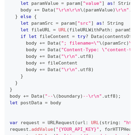
let
 paramValue 
=
 param
[
"value"
]
as
!
String
    body 
+=
Data
(
"\r\n\r\n
\(
paramValue
)
\r\n"
.
u
}
else
{
let
 paramSrc 
=
 param
[
"src"
]
as
!
String
let
 fileURL 
=
URL
(
fileURLWithPath
:
 paramSr
if
let
 fileContent 
=
try
?
Data
(
contentsOf
:
      body 
+=
Data
(
"; filename=\"
\(
paramSrc
)
\"
      body 
+=
Data
(
"Content-Type: \"content-ty
      body 
+=
Data
(
"\r\n"
.
utf8
)
      body 
+=
 fileContent
      body 
+=
Data
(
"\r\n"
.
utf8
)
}
}
}
body 
+=
Data
(
"--
\(
boundary
)
--\r\n"
.
utf8
)
;
let
 postData 
=
 body
var
 request 
=
URLRequest
(
url
:
URL
(
string
:
"htt
request
.
addValue
(
"{YOUR_API_KEY}"
,
 forHTTPHead