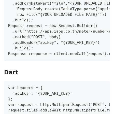
  .addFormDataPart("file","{YOUR UPLOADED FILE
    RequestBody.create(MediaType.parse("applic
    new File("{YOUR UPLOADED FILE PATH}")))
  .build();
Request request = new Request.Builder()
  .url("https://api.iapp.co.th/meter-number-oc
  .method("POST", body)
  .addHeader("apikey", "{YOUR_API_KEY}")
  .build();
Response response = client.newCall(request).ex
Dart
var headers = {
  'apikey': '{YOUR_API_KEY}'
};
var request = http.MultipartRequest('POST', Ur
request.files.add(await http.MultipartFile.fro