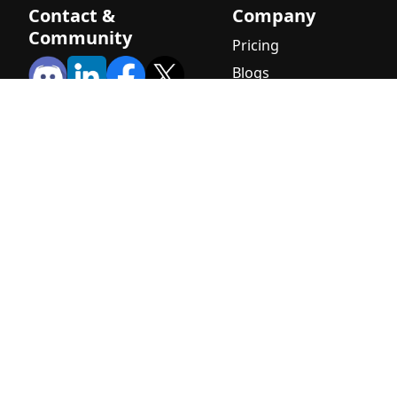
Contact &
Company
Community
Pricing
Blogs
About Us
Awards &
Recognition
Careers — We're
Hiring!
Contact Us
Internships
Terms & Conditions
Privacy Policy
(PDPA)
Cookie Policy
Consent Form