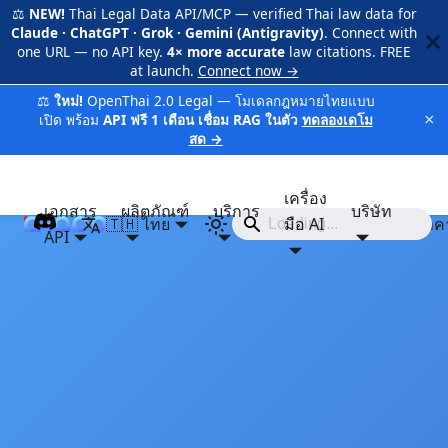
⚖️
NEW!
Thai Legal Data API/MCP — verified Thai law data for
Claude · ChatGPT · Grok · Gemini (Antigravity)
. Connect with
one URL — no API key.
4× more accurate
law citations. FREE
at launch.
Connect now →
⚖️
ใหม่!
OpenThai 2.0 Legal — โมเดลกฎหมายไทยแบบ
×
เปิด พร้อม
API ฟรี 1 เดือน เชื่อม RAG ในตัว
ทดลองเดโม
สด →
เครื่อง
เอกสาร
ผลิตภัณฑ์
บริการ
บริษัท
🇹🇭 ไทย
iApp
มือ AI
ราค
API