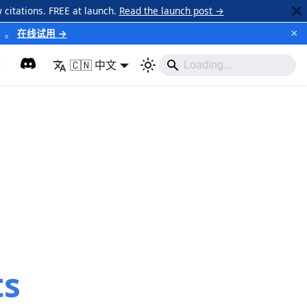
 citations. FREE at launch.
Read the launch post →
×
）
。
在线试用 →
🇨🇳 中文
s