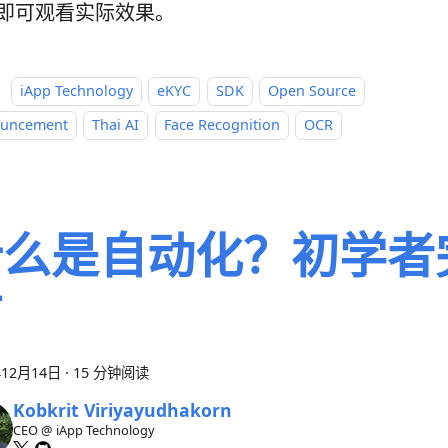
即可观看实际效果。
：
iApp Technology
eKYC
SDK
Open Source
uncement
Thai AI
Face Recognition
OCR
什么是自动化？初学者
南
年12月14日
·
15 分钟阅读
Kobkrit Viriyayudhakorn
CEO @ iApp Technology