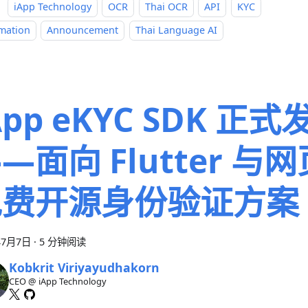
：
iApp Technology
OCR
Thai OCR
API
KYC
mation
Announcement
Thai Language AI
App eKYC SDK 正式
—面向 Flutter 与
免费开源身份验证方案
年7月7日
·
5 分钟阅读
Kobkrit Viriyayudhakorn
CEO @ iApp Technology