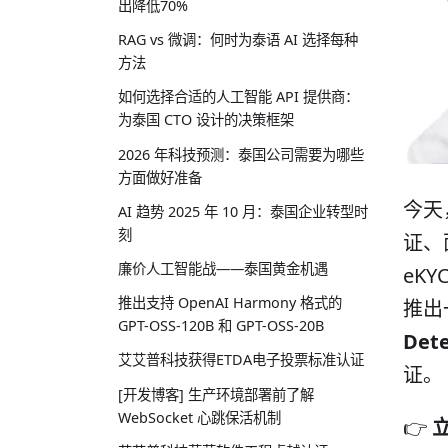
出降低70%
RAG vs 微调：何时为泰语 AI 选择每种
方法
如何选择合适的人工智能 API 提供商：
为泰国 CTO 设计的决策框架
2026 年科技预测：泰国公司需要为哪些
方面做好准备
今天
AI 趋势 2025 年 10 月：泰国企业转型时
刻
证、
廉价人工智能战——泰国黄金机遇
eK
推出支持 OpenAI Harmony 格式的
推出
GPT-OSS-120B 和 GPT-OSS-20B
Det
艾艾普科技获得ETDA电子投票标准认证
证。
[开发博客] 生产环境部署前了解
WebSocket 心跳保活机制
👉