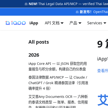
⚖️
NEW!
Thai Legal Data API/MCP — verified Thai la
⚖️
新发布！
OpenTh
iApp
API 文档
产品
Services
9
All posts
2026
iApp
iApp Core API — 以 JSON 获取您的用
量报告与积分余额，构建自己的仪表盘
查看
泰国法律数据 API/MCP — 让 Claude /
ChatGPT / Grok 精通泰国法律（引用准
确率提升 4 倍）
艾
艾艾普Any Documents OCR — 六种新
的泰语文档类型 — 账单、报表、信用报
告、车辆登记证和公司注册证明