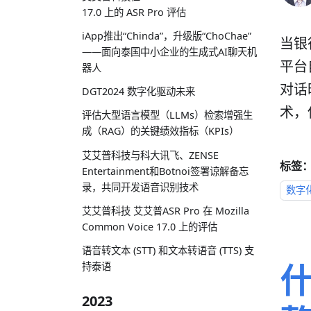
17.0 上的 ASR Pro 评估
iApp推出“Chinda”，升级版“ChoChae”
当银
——面向泰国中小企业的生成式AI聊天机
平台
器人
对话
DGT2024 数字化驱动未来
术，
评估大型语言模型（LLMs）检索增强生
成（RAG）的关键绩效指标（KPIs）
艾艾普科技与科大讯飞、ZENSE
标签
Entertainment和Botnoi签署谅解备忘
录，共同开发语音识别技术
数字
艾艾普科技 艾艾普ASR Pro 在 Mozilla
Common Voice 17.0 上的评估
语音转文本 (STT) 和文本转语音 (TTS) 支
什
持泰语
2023