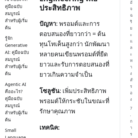
อั
ประสิทธิภาพ
คู่มือฉบับ
จ
สมบูรณ์
ฉ
สำหรับผู้เริ่ม
ริ
ปัญหา
: พรอมต์และการ
ต้น
ย
ตอบสนองที่ยาวกว่า = ต้น
ะ
รู้จัก
แ
ทุนโทเค็นสูงกว่า นักพัฒนา
Generative
ล
AI: คู่มือฉบับ
หลายคนเขียนพรอมต์ที่ยืด
ะ
สมบูรณ์
ท
ยาวและรับการตอบสนองที่
สำหรับผู้เริ่ม
า
ยาวเกินความจำเป็น
ง
ต้น
สำ
Agentic AI
ร
โซลูชัน
: เพิ่มประสิทธิภาพ
คืออะไร?
อ
คู่มือฉบับ
ง
พรอมต์ให้กระชับในขณะที่
สมบูรณ์
7
รักษาคุณภาพ
สำหรับผู้เริ่ม
.
ต้น
ก
เทคนิค:
า
Small
ร
Language