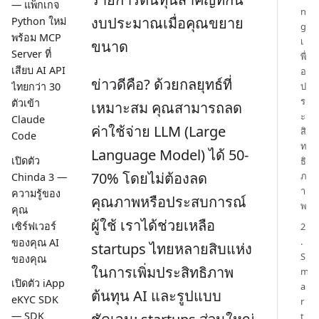
— แพ็กเกจ
n
งบประมาณเมื่อคุณขยาย
Python ใหม่
g
พร้อม MCP
เ
ขนาด
Server ที่
พื่
เสียบ AI API
อ
ข่าวดีคือ? ด้วยกลยุทธ์ที่
ป
ไทยกว่า 30
ร
ตัวเข้า
เหมาะสม คุณสามารถลด
ะ
Claude
ค่าใช้จ่าย LLM (Large
สิ
Code
ท
Language Model) ได้ 50-
เปิดตัว
ธิ
70% โดยไม่ต้องลด
ภ
Chinda 3 —
า
ความรู้ของ
คุณภาพหรือประสบการณ์
พ
คุณ
ผู้ใช้ เราได้ช่วยเหลือ
เซิร์ฟเวอร์
2
.
ของคุณ AI
startups ไทยหลายสิบแห่ง
S
ของคุณ
ในการเพิ่มประสิทธิภาพ
m
เปิดตัว iApp
a
ต้นทุน AI และรูปแบบ
eKYC SDK
r
— SDK
t