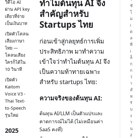
ทำไมต้นทุน AI จึง
วิดีโอ AI
ช้
ผ่าน API key
สำคัญสำหรับ
โ
เดียวที่จ่าย
ม
Startups ไทย
เป็นเงินบาท
เ
ด
เปิดตัวโคลน
ล
ก่อนเข้าสู่กลยุทธ์การเพิ่ม
เสียงภาษา
ที่
ไทย —
ประสิทธิภาพ มาทำความ
เ
โคลนเสียง
ล็
เข้าใจว่าทำไมต้นทุน AI จึง
ใครก็ได้ใน
ก
10 วินาที
เป็นความท้าทายเฉพาะ
ก
ว่
เปิดตัว
สำหรับ startups ไทย:
า
Kaitom
สำ
Voice V3 -
ห
ความจริงของต้นทุน AI:
Thai Text-
รั
to-Speech
บ
ต้นทุน AI/LLM เป็นตัวแปรและ
รุ่นใหม่
ง
คาดการณ์ไม่ได้ (ไม่เหมือนค่า
า
น
SaaS คงที่)
2025
ง่