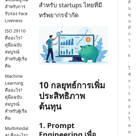
ต้
สำหรับ startups ไทยที่มี
สำหรับการ
น
รับรอง Face
ทรัพยากรจำกัด
ทุ
Liveness
น
ต่ำ
ISO 29110
ก
คืออะไร?
ว่
คู่มือฉบับ
า
สมบูรณ์
6
สำหรับผู้เริ่ม
.
ต้น
ใ
ช้
Machine
ก
10 กลยุทธ์การเพิ่ม
Learning
า
คืออะไร?
ประสิทธิภาพ
ร
คู่มือฉบับ
ล
ต้นทุน
สมบูรณ์
อ
สำหรับผู้เริ่ม
ง
ต้น
ใ
1. Prompt
ห
Multimodal
ม่
Engineering เพื่อ
AI คืออะไร?