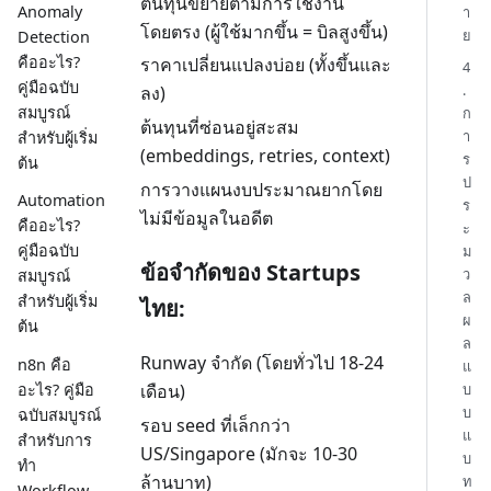
ต้นทุนขยายตามการใช้งาน
Anomaly
า
โดยตรง (ผู้ใช้มากขึ้น = บิลสูงขึ้น)
ย
Detection
คืออะไร?
ราคาเปลี่ยนแปลงบ่อย (ทั้งขึ้นและ
4
คู่มือฉบับ
.
ลง)
สมบูรณ์
ก
ต้นทุนที่ซ่อนอยู่สะสม
า
สำหรับผู้เริ่ม
(embeddings, retries, context)
ร
ต้น
ป
การวางแผนงบประมาณยากโดย
Automation
ร
ไม่มีข้อมูลในอดีต
คืออะไร?
ะ
คู่มือฉบับ
ม
ข้อจำกัดของ Startups
ว
สมบูรณ์
ล
สำหรับผู้เริ่ม
ไทย:
ผ
ต้น
ล
Runway จำกัด (โดยทั่วไป 18-24
n8n คือ
แ
อะไร? คู่มือ
บ
เดือน)
บ
ฉบับสมบูรณ์
รอบ seed ที่เล็กกว่า
แ
สำหรับการ
US/Singapore (มักจะ 10-30
บ
ทำ
ล้านบาท)
ท
Workflow