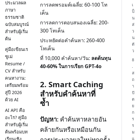
ประมวลผล
การลดพรอมต์เฉลี่ย: 60-100 โท
เ
ภาษา
ป็
เค็น
ธรรมชาติ
น
การลดการตอบสนองเฉลี่ย: 200-
ฉบับสมบูรณ์
ส่
300 โทเค็น
ว
สำหรับผู้เริ่ม
น
ต้น
ประหยัดต่อคำค้นหา: 260-400
ตั
โทเค็น
คู่มือเขียนเร
ว
ซูเม่
ที่ 10,000 คำค้นหา/วัน:
ลดต้นทุน
8
Resume /
40-60% ในการเรียก GPT-4o
.
CV สำหรับ
ส
คนหางาน:
ถ
2. Smart Caching
เตรียมพร้อม
า
สำหรับคำค้นหาที่
สู่ปี 2026
ปั
ต
ด้วย AI
ซ้ำ
ย
AI API คือ
ก
อะไร? คู่มือ
ปัญหา
: คำค้นหาหลายอัน
ร
สำหรับผู้เริ่ม
ร
คล้ายกันหรือเหมือนกัน
ต้นพร้อมบท
ม
การประมวลผลใหม่ทุกครั้ง
แ
เรียนเชิง