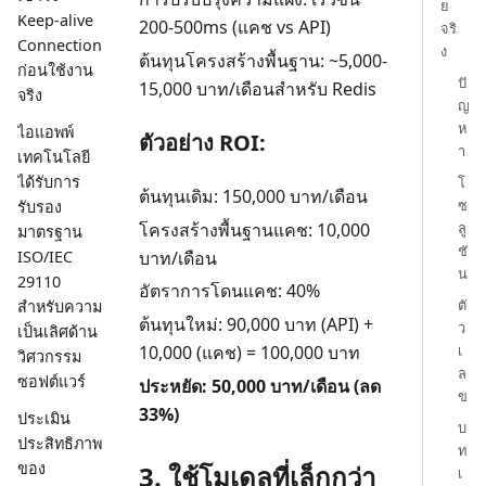
ย
Keep-alive
200-500ms (แคช vs API)
จริ
Connection
ง
ต้นทุนโครงสร้างพื้นฐาน: ~5,000-
ก่อนใช้งาน
ปั
15,000 บาท/เดือนสำหรับ Redis
จริง
ญ
ห
ไอแอพพ์
ตัวอย่าง ROI:
า
เทคโนโลยี
ได้รับการ
โ
ต้นทุนเดิม: 150,000 บาท/เดือน
ซ
รับรอง
โครงสร้างพื้นฐานแคช: 10,000
ลู
มาตรฐาน
ชั
บาท/เดือน
ISO/IEC
น
29110
อัตราการโดนแคช: 40%
ตั
สำหรับความ
ต้นทุนใหม่: 90,000 บาท (API) +
ว
เป็นเลิศด้าน
เ
10,000 (แคช) = 100,000 บาท
วิศวกรรม
ล
ซอฟต์แวร์
ประหยัด: 50,000 บาท/เดือน (ลด
ข
33%)
ประเมิน
บ
ประสิทธิภาพ
ท
ของ
3. ใช้โมเดลที่เล็กกว่า
เ