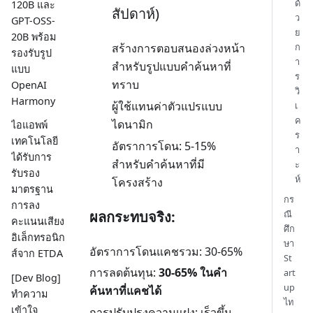
ด้
120B และ
สัปดาห์)
ว
GPT-OSS-
ย
20B พร้อม
ก
สร้างการตอบสนองล่วงหน้า
รองรับรูป
า
สำหรับรูปแบบคำค้นหาที่
แบบ
ร
ทราบ
OpenAI
วิ
Harmony
ผู้ใช้แทนค่าตัวแปรแบบ
เ
ค
ไดนามิก
ไอแอพพ์
ร
เทคโนโลยี
อัตราการโดน: 5-15%
า
ได้รับการ
สำหรับคำค้นหาที่มี
ะ
รับรอง
ห์
โครงสร้าง
มาตรฐาน
กร
การลง
ผลกระทบจริง:
ณี
คะแนนเสียง
ศึก
อิเล็กทรอนิก
ษา
อัตราการโดนแคชรวม: 30-65%
ส์จาก ETDA
St
การลดต้นทุน:
30-65% ในคำ
art
[Dev Blog]
up
ค้นหาที่แคชได้
ทำความ
ไท
เข้าใจ
การปรับปรุงความแฝง: เร็วขึ้น