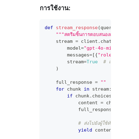
การใช้งาน:
def
stream_response
(
query
:
str
)
:
"""สตรีมชิ้นการตอบสนองตามที่มาถึง""
    stream 
=
 client
.
chat
.
completi
        model
=
"gpt-4o-mini"
,
        messages
=
[
{
"role"
:
"user"
        stream
=
True
# เปิดใช้งานการ
)
    full_response 
=
""
for
 chunk 
in
 stream
:
if
 chunk
.
choices
[
0
]
.
delta
            content 
=
 chunk
.
choic
            full_response 
+=
 cont
# ส่งไปยังผู้ใช้ทันที
yield
 content