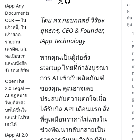
ภา
iApp Any
พ
Documents
ต้น
โดย ดร.กอบกฤตย์ วิริยะ
OCR — ใบ
ทุน
แจ้งหนี้, ใบ
ยุทธกร, CEO & Founder,
1
แจ้งยอด,
iApp Technology
.
รายงาน
P
เครดิต, เล่ม
r
หากคุณเป็นผู้ก่อตั้ง
ทะเบียนรถ
o
และหนังสือ
startup ไทยที่กำลังบูรณา
m
รับรองบริษัท
p
การ AI เข้ากับผลิตภัณฑ์
t
OpenThai
E
ของคุณ คุณอาจเคย
2.0 Legal —
n
AI กฎหมาย
ประสบกับความตกใจเมื่อ
g
ไทยที่จำตัว
i
ได้รับบิล API เดือนแรก สิ่ง
บทได้ขึ้นใจ
n
และนำไปรัน
ที่ดูเหมือนราคาไม่แพงใน
e
เองได้
e
ช่วงพัฒนากลับกลายเป็น
r
iApp AI 2.0
รายการต้นทุนสำคัญที่กิน
i