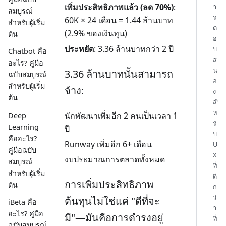
เพิ่มประสิทธิภาพแล้ว (ลด 70%)
:
า
สมบูรณ์
ร
60K × 24 เดือน = 1.44 ล้านบาท
สำหรับผู้เริ่ม
ต
(2.9% ของเงินทุน)
ต้น
อ
ประหยัด
: 3.36 ล้านบาทกว่า 2 ปี
บ
Chatbot คือ
ส
อะไร? คู่มือ
น
3.36 ล้านบาทนั้นสามารถ
ฉบับสมบูรณ์
อ
สำหรับผู้เริ่ม
จ้าง:
ง
ต้น
สำ
ห
นักพัฒนาเพิ่มอีก 2 คนเป็นเวลา 1
Deep
รั
Learning
ปี
บ
คืออะไร?
Runway เพิ่มอีก 6+ เดือน
U
คู่มือฉบับ
X
งบประมาณการตลาดทั้งหมด
สมบูรณ์
ที่
สำหรับผู้เริ่ม
ดี
การเพิ่มประสิทธิภาพ
ต้น
ก
ว่
ต้นทุนไม่ใช่แค่ "ดีที่จะ
iBeta คือ
า
อะไร? คู่มือ
มี"—มันคือการดำรงอยู่
ที่
ฉบับสมบูรณ์