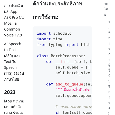
ดีกว่าและประสิทธิภาพ
าด
การประเมิน
ไท
ผล iApp
ย
การใช้งาน:
ASR Pro บน
1
Mozilla
.
Common
พิ
import
 schedule
Voice 17.0
จ
import
 time
า
AI Speech
from
 typing 
import
 List
ร
to Text
ณ
(ASR) และ
class
BatchProcessor
:
า
Text To
def
__init__
(
self
,
 batch_size
ผู้
Speech
        self
.
queue 
=
[
]
ใ
        self
.
batch_size 
=
 batch_s
(TTS) รองรับ
ห้
ภาษาไทย
บ
def
add_to_queue
(
self
,
 task
:
ริ
"""เพิ่มงานในคิวประมวลผล"""
2023
ก
        self
.
queue
.
append
(
task
)
า
iApp ลงนาม
ร
ผสานกำลัง
# ประมวลผลหากแบทช์เต็ม
A
if
len
(
self
.
queue
)
>=
 sel
GFAI ร่วมลง
I