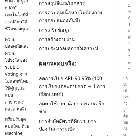
ทำความรู้จัก
การสรุปอีเมล/เอกสาร
ยุ
e-KYC
ท
การควบคุมเนื้อหา (ไม่ต้องการ
เทคโนโลยีที่
ธ์
การตอบสนองทันที)
จะเปลี่ยนวิถี
ร
ชีวิตของคุณ
การเสริมข้อมูล
ะ
ดั
การสร้างรายงาน
ความ
บ
ปลอดภัยและ
การประมวลผลการวิเคราะห์
ร
ความ
า
โปร่งใสของ
ผลกระทบจริง:
ค
ระบบ E-
า
Voting จาก
สรุ
ลดการเรียก API: 90-95% (100
ไอแอพพ์โดย
ป:
การเรียกแต่ละรายการ → 1 การ
ใช้คู่กุญแจ
เส้
เรียกแบทช์)
แบบ
นท
สาธารณะ
ลดค่าใช้จ่าย: น้อยกว่ารอบเครือ
าง
และส่วนตัว
สู่
ข่าย
ต้น
พร้อมรับยุค
การจำกัดอัตราที่ดีกว่า: การ
ทุน
สมัยใหม่ ด้วย
ป้องกันการระเบิด
AI
Machine
ที่