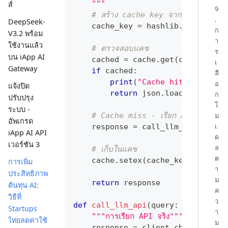
    """
ส์
9
# สร้าง cache key จากคำค้นหา
.
DeepSeek-
    cache_key 
=
 hashlib
.
md5
(
user_
ก
V3.2 พร้อม
า
ใช้งานแล้ว
# ตรวจสอบแคช
ร
บน iApp AI
    cached 
=
 cache
.
get
(
cache_key
)
เ
Gateway
if
 cached
:
ลื
print
(
"Cache hit! ประหยัดกา
อ
แจ้งปิด
return
 json
.
loads
(
cached
)
ก
ปรับปรุง
โ
ระบบ -
# Cache miss - เรียก API
ม
อัพเกรด
เ
    response 
=
 call_llm_api
(
user_
iApp AI API
ด
เวอร์ชัน 3
ล
# เก็บในแคช
ต
    cache
.
setex
(
cache_key
,
 ttl
,
 j
การเพิ่ม
า
ประสิทธิภาพ
ม
return
 response
ต้นทุน AI:
ค
วิธีที่
ว
def
call_llm_api
(
query
:
str
)
-
>
d
Startups
า
"""การเรียก API จริง"""
ไทยลดค่าใช้
ม
    response 
=
 client
.
chat
.
comple