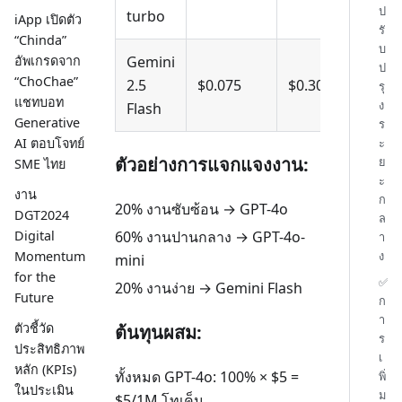
ป
turbo
iApp เปิดตัว
รั
“Chinda”
บ
อัพเกรดจาก
Gemini
ป
ต
“ChoChae”
2.5
$0.075
$0.30
รุ
ม
แชทบอท
ง
Flash
Generative
ร
ะ
AI ตอบโจทย์
ตัวอย่างการแจกแจงงาน:
ย
SME ไทย
ะ
งาน
ก
20% งานซับซ้อน → GPT-4o
DGT2024
ล
60% งานปานกลาง → GPT-4o-
Digital
า
ง
Momentum
mini
for the
✅
20% งานง่าย → Gemini Flash
Future
ก
า
ตัวชี้วัด
ต้นทุนผสม:
ร
ประสิทธิภาพ
เ
หลัก (KPIs)
ทั้งหมด GPT-4o: 100% × $5 =
พิ่
ในประเมิน
ม
$5/1M โทเค็น