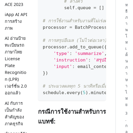
# ล้างคิว
ACE 2023
ท
        self
.
queue 
=
[
]
ธิ
iApp AI API
ภ
# การใช้งานสำหรับงานที่ไม่เร่งด่วน
การสร้าง
า
processor 
=
 BatchProcessor
(
batch_
ภาพ
พ
โ
AI อ่านป้าย
# การสรุปอีเมล (ไม่ไวต่อเวลา)
ท
ทะเบียนรถ
processor
.
add_to_queue
(
{
เ
ภาษาไทย
'type'
:
'summarize'
,
ค็
License
'instruction'
:
'สรุปอีเมลนี้'
,
น
Plate
'input'
:
 email_content
ภ
Recognitio
}
)
า
n (LPR)
ษ
า
เวอร์ชั่น 2.0
# ประมวลผลทุก 5 นาทีหรือเมื่อแบทช์เต็ม
ไ
schedule
.
every
(
5
)
.
minutes
.
do
(
proc
ออกแล้ว
ท
AI กับการ
ย
เป็นกำลัง
กรณีการใช้งานสำหรับการ
3
สำคัญของ
.
แบทช์:
ภาคธุรกิจ
ก
ล