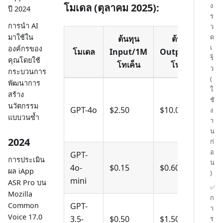
ง
โมเดล (ตุลาคม 2025):
ปี 2024
ร
การนำ AI
ว
ด
มาใช้ใน
ต้นทุน
ต้นทุน
ก
เ
องค์กรของ
โมเดล
Input/1M
Output/1M
ร็
คุณโดยใช้
โทเค็น
โทเค็น
ว
กระบวนการ
(
พัฒนาการ
ใ
ก
สร้าง
ช้
เ
นวัตกรรม
GPT-4o
$2.50
$10.00
ง
ซ
แบบวนซ้ำ
า
เ
น
2024
ก่
อ
GPT-
ว
การประเมิน
น
4o-
$0.15
$0.60
ทั
ผล iApp
)
mini
ค่
ASR Pro บน
✅
Mozilla
ก
Common
GPT-
า
Voice 17.0
3.5-
$0.50
$1.50
ง
ร