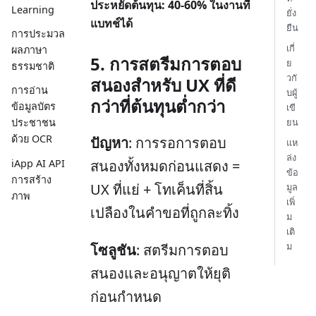
ประหยัดต้นทุน: 40-60% ในงานที่
Learning
ยั่ง
แบทช์ได้
ยืน
การประมวล
เกี่
ผลภาษา
5. การสตรีมการตอบ
ย
ธรรมชาติ
วกั
สนองสำหรับ UX ที่ดี
การอ่าน
บผู้
กว่าที่ต้นทุนต่ำกว่า
ข้อมูลบัตร
เขี
ยน
ประชาชน
ด้วย OCR
ปัญหา
: การรอการตอบ
แห
ล่ง
iApp AI API
สนองทั้งหมดก่อนแสดง =
ข้อ
การสร้าง
UX ที่แย่ + โทเค็นที่สิ้น
มูล
ภาพ
เพิ่
เปลืองในคำขอที่ถูกละทิ้ง
ม
เติ
ม
โซลูชัน
: สตรีมการตอบ
สนองและอนุญาตให้ยุติ
ก่อนกำหนด