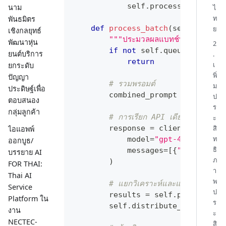
            self
.
process_batch
(
)
นาม
ไ
ท
พันธมิตร
def
process_batch
(
self
)
:
ย
เชิงกลยุทธ์
"""ประมวลผลแบทช์ทั้งหมดในการเ
พัฒนาหุ่น
2
if
not
 self
.
queue
:
ยนต์บริการ
.
return
เ
ยกระดับ
พิ่
ปัญญา
# รวมพรอมต์
ม
ประดิษฐ์เพื่อ
        combined_prompt 
=
 self
.
cr
ป
ตอบสนอง
ร
กลุ่มลูกค้า
# การเรียก API เดียวสำหรับแบทช
ะ
สิ
        response 
=
 client
.
chat
.
co
ไอแอพพ์
ท
            model
=
"gpt-4o-mini"
,
ออกบูธ/
ธิ
            messages
=
[
{
"role"
:
"u
บรรยาย AI
ภ
)
FOR THAI:
า
Thai AI
พ
# แยกวิเคราะห์และแจกจ่ายผลลัพธ
Service
ป
        results 
=
 self
.
parse_batc
Platform ใน
ร
        self
.
distribute_results
(
r
งาน
ะ
NECTEC-
สิ