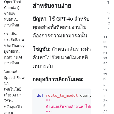
OpenThai
รี
สำหรับงานง่าย
Chinda ผู้
ย
น
ช่วยแช
ปัญหา
: ใช้ GPT-4o สำหรับ
สำ
ทบอท AI
คั
ภาษาไทย
ทุกอย่างทั้งที่หลายงานไม่
ญ
ประเมิน
ต้องการความสามารถนั้น
รา
ประสิทธิภาพ
ยก
ของ Thanoy
าร
โซลูชัน
: กำหนดเส้นทางคำ
ผู้ช่วยด้าน
ตร
ค้นหาไปยังขนาดโมเดลที่
กฎหมาย AI
วจ
ภาษาไทย
สอ
เหมาะสม
บก
ไอแอพพ์
าร
SpeechFlow
กลยุทธ์การเลือกโมเดล:
เพิ่
นำ
ม
เทคโนโลยี
ปร
เสียง AI มา
ะ
def
route_to_model
(
query
:
str
,
 ta
สิท
ใช้ใน
"""
ธิ
    กำหนดเส้นทางคำค้นหาไปยังโมเดลที่เหม
หลักสูตรฝึก
ภา
    """
อบรม