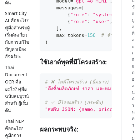
บ
    model
=
"gpt-4o-mini"
,
ต้น
ข้
    messages
=
[
Smart City
อ
{
"role"
:
"system"
,
"conte
มู
AI คืออะไร?
{
"role"
:
"user"
,
"content
ล
คู่มือสำหรับผู้
]
,
ที่
เริ่มต้นเกี่ยว
    max_tokens
=
150
# จำกัดความยาว
ล
กับการแก้ไข
)
ะ
ปัญหาเมือง
เ
อัจฉริยะ
อี
ใช้เอาต์พุตที่มีโครงสร้าง:
ย
Thai
ด
Document
อ่
OCR คือ
# ❌ ไม่มีโครงสร้าง (ยืดยาว)
อ
อะไร? คู่มือ
"ดึงชื่อผลิตภัณฑ์ ราคา และหมวดหมู่จากคำอ
น
ฉบับสมบูรณ์
ด้
# ✅ มีโครงสร้าง (กระชับ)
สำหรับผู้เริ่ม
า
"ส่งคืน JSON: {name, price, categor
ต้น
น
ค
Thai NLP
ว
ผลกระทบจริง:
คืออะไร?
า
คู่มือการ
ม