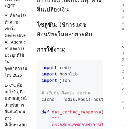
บ
ปฏิบัติ
สิ้นเปลืองเงิน
บ
AI คืออะไร?
ผ
ทำความ
ส
โซลูชัน
: ใช้การแคช
เข้าใจ
ม
อัจฉริยะในหลายระดับ
C
Generative
l
AI, Agentic
o
การใช้งาน:
AI และการ
u
ประยุกต์ใช้
d
ใน
-
import
 redis
อุตสาหกรรม
O
import
 hashlib
ไทย 2025
n
import
 json
-
E-KYC คือ
P
อะไร? คู่มือ
# เริ่มต้น Redis cache
r
ฉบับสมบูรณ์
cache 
=
 redis
.
Redis
(
host
=
'localho
e
สำหรับการ
m
ยืนยันตัวตน
def
get_cached_response
(
user_quer
i
ทาง
"""
s
อิเล็กทรอนิก
    ตรวจสอบแคชก่อนทำการเรียก API ที่มีค่า
e