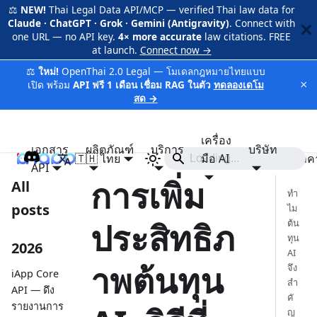
⚖️
NEW!
Thai Legal Data API/MCP — verified Thai law data for
Claude · ChatGPT · Grok · Gemini (Antigravity)
. Connect with
one URL — no API key.
4× more accurate
law citations. FREE
at launch.
Connect now →
⚖️
ใหม่!
OpenThai 2.0 Legal — โมเดลกฎหมายไทยแบบ
×
เปิด พร้อม
API ฟรี 1 เดือน เชื่อม RAG ในตัว
ทดลองเดโม
สด →
เครื่อง
เอกสาร
ผลิตภัณฑ์
บริการ
บริษัท
🇹🇭 ไทย
iApp
มือ AI
ราค
API
การเพิ่ม
All
ทำ
posts
ไม
ประสิทธิภ
ต้น
ทุน
2026
AI
าพต้นทุน
จึง
iApp Core
สำ
API — ดึง
คั
รายงานการ
ญ