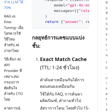
จ่าย LLM ได้
ซั
        model
=
"gpt-4o-mini"
,
70%
บ
        messages
=
[
{
"role"
:
"user"
ซ้
RAG vs
)
อ
return
{
"answer"
:
 response
.
ch
Fine-
น
Tuning: เมื่อ
ข
ไหร่ควรใช้
อ
กลยุทธ์การแคชแบบแบ่ง
วิธีไหน
ง
ง
ชั้น:
สำหรับ AI
า
ภาษาไทย
น
Exact Match Cache
วิธีเลือก AI
1
API
(TTL: 1-24 ชั่วโมง)
0
Provider ที่
.
เหมาะสม:
ก
คำค้นหาเหมือนกันได้การ
กรอบการ
า
ตอบสนองเหมือนกัน
ตัดสินใจ
ร
ใช้ได้กับ FAQ, การค้นหา
สำหรับ CTO
ต
ร
ไทย
ผลิตภัณฑ์, คำถามทั่วไป
ว
อัตราการโดน: โดยทั่วไป 15-
คาดการณ์
จ