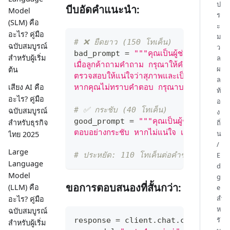
ป
บีบอัดคำแนะนำ:
Model
ร
(SLM) คือ
ะ
อะไร? คู่มือ
ม
# ❌ ยืดยาว (150 โทเค็น)
ฉบับสมบูรณ์
ว
bad_prompt 
=
"""คุณเป็นผู้ช่วยบริการลูกค้
สำหรับผู้เริ่ม
ล
เมื่อลูกค้าถามคำถาม กรุณาให้คำตอบที่ละเอ
ผ
ต้น
ตรวจสอบให้แน่ใจว่าสุภาพและเป็นมืออาชีพ ใช้
ล
เสียง AI คือ
หากคุณไม่ทราบคำตอบ กรุณาบอกอย่างชัดเจนและ
ท้
อะไร? คู่มือ
อ
# ✅ กระชับ (40 โทเค็น)
ฉบับสมบูรณ์
ง
good_prompt 
=
"""คุณเป็นผู้ช่วยบริการลูกค
สำหรับธุรกิจ
ถิ่
ตอบอย่างกระชับ หากไม่แน่ใจ เสนอเชื่อมต่อเจ
น
ไทย 2025
/
Large
E
# ประหยัด: 110 โทเค็นต่อคำขอ
Language
d
Model
g
ขอการตอบสนองที่สั้นกว่า:
(LLM) คือ
e
สำ
อะไร? คู่มือ
ห
ฉบับสมบูรณ์
รั
response 
=
 client
.
chat
.
completion
สำหรับผู้เริ่ม