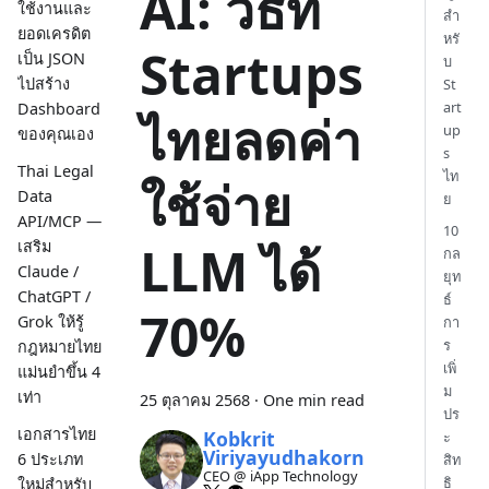
AI: วิธีที่
ใช้งานและ
สำ
ยอดเครดิต
หรั
Startups
เป็น JSON
บ
ไปสร้าง
St
art
Dashboard
ไทยลดค่า
up
ของคุณเอง
s
Thai Legal
ไท
ใช้จ่าย
Data
ย
API/MCP —
10
เสริม
LLM ได้
กล
Claude /
ยุท
ChatGPT /
ธ์
70%
Grok ให้รู้
กา
ร
กฎหมายไทย
เพิ่
แม่นยำขึ้น 4
ม
เท่า
25 ตุลาคม 2568
·
One min read
ปร
เอกสารไทย
Kobkrit
ะ
Viriyayudhakorn
6 ประเภท
สิท
CEO @ iApp Technology
ธิ
ใหม่สำหรับ