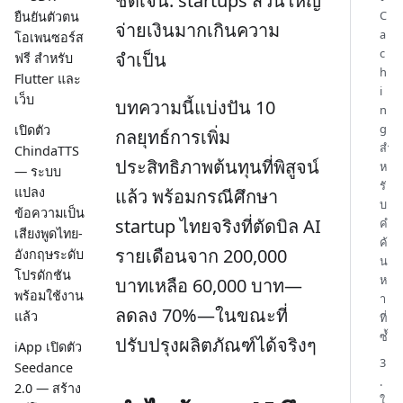
ชัดเจน: startups ส่วนใหญ่
C
ยืนยันตัวตน
จ่ายเงินมากเกินความ
a
โอเพนซอร์ส
c
จำเป็น
ฟรี สำหรับ
h
Flutter และ
i
เว็บ
บทความนี้แบ่งปัน 10
n
g
เปิดตัว
กลยุทธ์การเพิ่ม
สำ
ChindaTTS
ประสิทธิภาพต้นทุนที่พิสูจน์
ห
— ระบบ
รั
แปลง
แล้ว พร้อมกรณีศึกษา
บ
ข้อความเป็น
startup ไทยจริงที่ตัดบิล AI
คำ
เสียงพูดไทย-
ค้
รายเดือนจาก 200,000
อังกฤษระดับ
น
โปรดักชัน
ห
บาทเหลือ 60,000 บาท—
พร้อมใช้งาน
า
ลดลง 70%—ในขณะที่
แล้ว
ที่
ซ้ำ
ปรับปรุงผลิตภัณฑ์ได้จริงๆ
iApp เปิดตัว
3
Seedance
.
2.0 — สร้าง
ใ