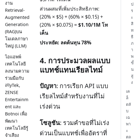
งาน
ป
ส่วนผสมที่เพิ่มประสิทธิภาพ:
Retrieval-
ร
(20% × $5) + (60% × $0.15) +
ะ
Augmented
สิ
Generation
(20% × $0.075) =
$1.10/1M โท
ท
(RAG)บน
เค็น
ธิ
โมเดลภาษา
ประหยัด: ลดต้นทุน 78%
ภ
ใหญ่ (LLM)
า
พ
ไอแอพพ์
4. การประมวลผลแบบ
ขั้
เทคโนโลยี
แบทช์แทนเรียลไทม์
น
ลงนามความ
สู
ร่วมมือกับ
ง
ปัญหา
: การเรียก API แบบ
iFlyTek,
เค
ZENSE
เรียลไทม์สำหรับงานที่ไม่
ล็
Entertainm
ดลั
เร่งด่วน
ent และ
บ
Botnoi เพื่อ
เฉ
พัฒนา
โซลูชัน
: รวมคำขอที่ไม่เร่ง
พา
เทคโนโลยีรู้
ะ
ด่วนเป็นแบทช์เพื่ออัตราที่
จำเสียง
ตล