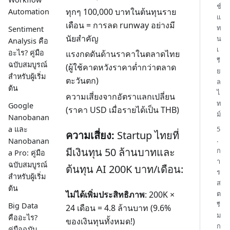
ช์
ทุกๆ 100,000 บาทในต้นทุนราย
Automation
แ
เดือน = การลด runway อย่างมี
ท
Sentiment
นัยสำคัญ
น
Analysis คือ
เ
อะไร? คู่มือ
แรงกดดันด้านราคาในตลาดไทย
รี
ฉบับสมบูรณ์
(ผู้ใช้คาดหวังราคาต่ำกว่าตลาด
ย
สำหรับผู้เริ่ม
ตะวันตก)
ล
ต้น
ไ
ความเสี่ยงจากอัตราแลกเปลี่ยน
ท
Google
(ราคา USD เมื่อรายได้เป็น THB)
ม์
Nanobanan
5
a และ
ความเสี่ยง:
Startup ไทยที่
.
Nanobanan
มีเงินทุน 50 ล้านบาทและ
ก
a Pro: คู่มือ
า
ฉบับสมบูรณ์
ต้นทุน AI 200K บาท/เดือน:
ร
สำหรับผู้เริ่ม
ส
ต้น
ต
ไม่ได้เพิ่มประสิทธิภาพ
: 200K ×
รี
Big Data
24 เดือน = 4.8 ล้านบาท (9.6%
ม
คืออะไร?
ของเงินทุนทั้งหมด!)
ก
คู่มือฉบับ