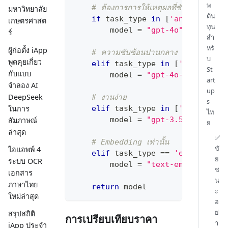
พ
# ต้องการการให้เหตุผลที่ซับซ้อน
มหาวิทยาลัย
ต้น
if
 task_type 
in
[
'analysis'
,
เกษตรศาสต
ทุน
        model 
=
"gpt-4o"
# ~$5/1M
ร์
สำ
หรั
ผู้ก่อตั้ง iApp
# ความซับซ้อนปานกลาง
บ
พูดคุยเกี่ยว
elif
 task_type 
in
[
'summariza
St
กับแบบ
        model 
=
"gpt-4o-mini"
# ~
art
จำลอง AI
up
DeepSeek
# งานง่าย
s
ในการ
elif
 task_type 
in
[
'keyword_e
ไท
        model 
=
"gpt-3.5-turbo"
สัมภาษณ์
ย
ล่าสุด
✅
# Embedding เท่านั้น
ชั
ไอแอพพ์ 4
elif
 task_type 
==
'embedding'
ย
ระบบ OCR
        model 
=
"text-embedding-3
ช
เอกสาร
น
ภาษาไทย
return
 model
ะ
ใหม่ล่าสุด
อ
ย่
สรุปสถิติ
การเปรียบเทียบราคา
า
iApp ประจำ