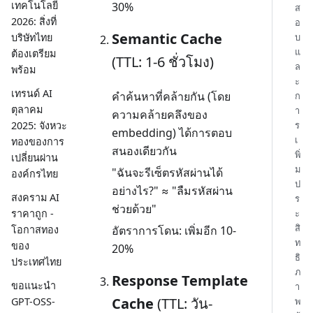
เทคโนโลยี
30%
ส
2026: สิ่งที่
อ
Semantic Cache
บริษัทไทย
บ
แ
ต้องเตรียม
(TTL: 1-6 ชั่วโมง)
ล
พร้อม
ะ
เทรนด์ AI
คำค้นหาที่คล้ายกัน (โดย
ก
ตุลาคม
า
ความคล้ายคลึงของ
ร
2025: จังหวะ
embedding) ได้การตอบ
เ
ทองของการ
สนองเดียวกัน
พิ่
เปลี่ยนผ่าน
ม
"ฉันจะรีเซ็ตรหัสผ่านได้
องค์กรไทย
ป
อย่างไร?" ≈ "ลืมรหัสผ่าน
สงคราม AI
ร
ช่วยด้วย"
ะ
ราคาถูก -
สิ
อัตราการโดน: เพิ่มอีก 10-
โอกาสทอง
ท
ของ
20%
ธิ
ประเทศไทย
ภ
Response Template
ขอแนะนำ
า
Cache
(TTL: วัน-
พ
GPT-OSS-