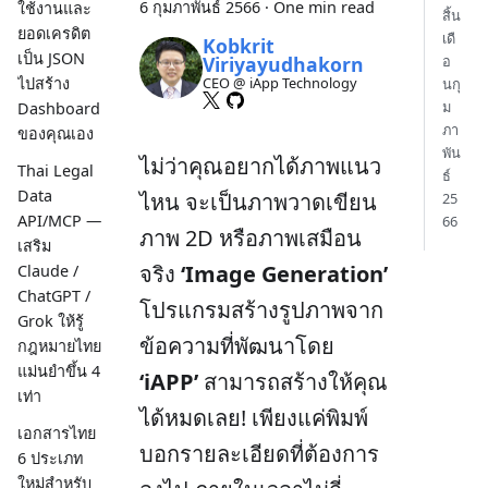
6 กุมภาพันธ์ 2566
·
One min read
ใช้งานและ
สิ้น
ยอดเครดิต
เดื
Kobkrit
เป็น JSON
Viriyayudhakorn
อ
ไปสร้าง
CEO @ iApp Technology
นกุ
ม
Dashboard
ภา
ของคุณเอง
พัน
ไม่ว่าคุณอยากได้ภาพแนว
Thai Legal
ธ์
Data
ไหน จะเป็นภาพวาดเขียน
25
API/MCP —
66
ภาพ 2D หรือภาพเสมือน
เสริม
จริง
‘Image Generation’
Claude /
ChatGPT /
โปรแกรมสร้างรูปภาพจาก
Grok ให้รู้
ข้อความที่พัฒนาโดย
กฎหมายไทย
แม่นยำขึ้น 4
‘iAPP’
สามารถสร้างให้คุณ
เท่า
ได้หมดเลย! เพียงแค่พิมพ์
เอกสารไทย
บอกรายละเอียดที่ต้องการ
6 ประเภท
ใหม่สำหรับ