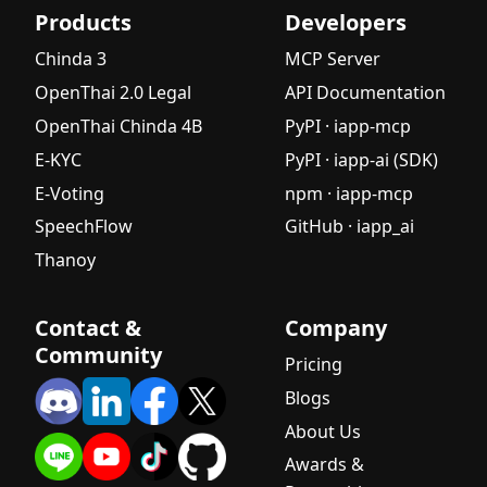
Products
Developers
คู่มือฉบับ
สมบูรณ์
Chinda 3
MCP Server
สำหรับผู้เริ่ม
OpenThai 2.0 Legal
API Documentation
ต้น
OpenThai Chinda 4B
PyPI · iapp-mcp
รู้จัก
E-KYC
PyPI · iapp-ai (SDK)
Generative
AI: คู่มือฉบับ
E-Voting
npm · iapp-mcp
สมบูรณ์
SpeechFlow
GitHub · iapp_ai
สำหรับผู้เริ่ม
Thanoy
ต้น
Agentic AI
คืออะไร?
Contact &
Company
คู่มือฉบับ
Community
Pricing
สมบูรณ์
Blogs
สำหรับผู้เริ่ม
ต้น
About Us
Small
Awards &
Language