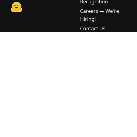
Recognition
Model
Careers — We're
(SLM) คือ
Hiring!
อะไร? คู่มือ
ฉบับสมบูรณ์
Contact Us
สำหรับผู้เริ่ม
Internships
ต้น
Terms & Conditions
เสียง AI คือ
Privacy Policy
อะไร? คู่มือ
(PDPA)
ฉบับสมบูรณ์
สำหรับธุรกิจ
Cookie Policy
ไทย 2025
Consent Form
Large
Language
Download
Model
ChindaX
SpeechFlow
(LLM) คือ
อะไร? คู่มือ
ฉบับสมบูรณ์
สำหรับผู้เริ่ม