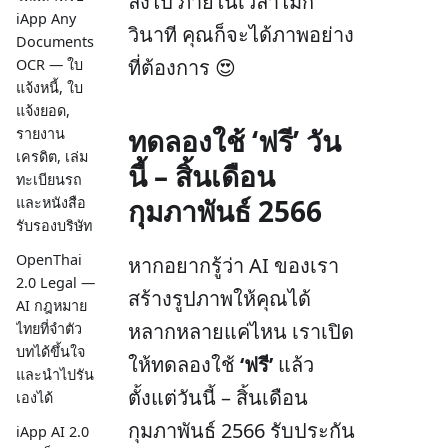
ลงไป ภายในเวลาไม่กี่
iApp Any
วินาที คุณก็จะได้ภาพอย่าง
Documents
ที่ต้องการ 😍
OCR — ใบ
แจ้งหนี้, ใบ
แจ้งยอด,
ทดลองใช้ ‘ฟรี’ วัน
รายงาน
เครดิต, เล่ม
นี้ – สิ้นเดือน
ทะเบียนรถ
กุมภาพันธ์ 2566
และหนังสือ
รับรองบริษัท
OpenThai
หากอยากรู้ว่า AI ของเรา
2.0 Legal —
สร้างรูปภาพให้คุณได้
AI กฎหมาย
หลากหลายแค่ไหน เราเปิด
ไทยที่จำตัว
บทได้ขึ้นใจ
ให้ทดลองใช้
‘ฟรี’
แล้ว
และนำไปรัน
ตั้งแต่วันนี้ – สิ้นเดือน
เองได้
กุมภาพันธ์ 2566 รับประกัน
iApp AI 2.0