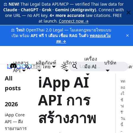
⚖️
NEW!
Thai Legal Data API/MCP — verified Thai law data for
Claude · ChatGPT · Grok · Gemini (Antigravity)
. Connect with
one URL — no API key.
4× more accurate
law citations. FREE
at launch.
Connect now →
⚖️
ใหม่!
OpenThai 2.0 Legal — โมเดลกฎหมายไทยแบบ
×
เปิด พร้อม
API ฟรี 1 เดือน เชื่อม RAG ในตัว
ทดลองเดโม
สด →
เครื่อง
เอกสาร
ผลิตภัณฑ์
บริการ
บริษัท
🇹🇭 ไทย
iApp
มือ AI
ราค
API
iApp AI
All
ทด
posts
ลอ
API การ
งใ
ช้
2026
‘ฟ
สร้างภาพ
รี’
iApp Core
วัน
API — ดึง
นี้
รายงานการ
–