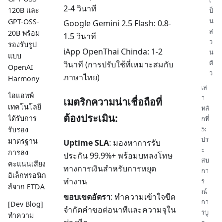
2-4 วินาที
120B และ
ป็
น
GPT-OSS-
Google Gemini 2.5 Flash: 0.8-
ส่
20B พร้อม
1.5 วินาที
ว
รองรับรูป
iApp OpenThai Chinda: 1-2
น
แบบ
ตั
วินาที (การปรับใช้ที่เหมาะสมกับ
OpenAI
ว
ภาษาไทย)
Harmony
เส
ไอแอพพ์
า
เมตริกความน่าเชื่อถือที่
เทคโนโลยี
หลั
ต้องประเมิน:
ได้รับการ
กที่
5:
รับรอง
ปร
มาตรฐาน
Uptime SLA
: มองหาการรับ
ะ
การลง
ประกัน 99.9%+ พร้อมบทลงโทษ
สบ
คะแนนเสียง
ทางการเงินสำหรับการหยุด
กา
อิเล็กทรอนิก
ทำงาน
ร
ส์จาก ETDA
ณ์
ขอบเขตอัตรา
: ทำความเข้าใจขีด
กา
[Dev Blog]
จำกัดคำขอต่อนาทีและความจุใน
รบู
ทำความ