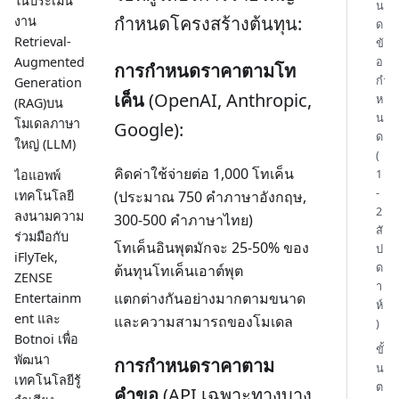
ในประเมิน
น
กำหนดโครงสร้างต้นทุน:
งาน
ด
Retrieval-
ข้
อ
Augmented
การกำหนดราคาตามโท
กำ
Generation
เค็น
(OpenAI, Anthropic,
ห
(RAG)บน
น
โมเดลภาษา
Google):
ด
ใหญ่ (LLM)
(
คิดค่าใช้จ่ายต่อ 1,000 โทเค็น
1
ไอแอพพ์
-
เทคโนโลยี
(ประมาณ 750 คำภาษาอังกฤษ,
2
ลงนามความ
300-500 คำภาษาไทย)
สั
ร่วมมือกับ
โทเค็นอินพุตมักจะ 25-50% ของ
ป
iFlyTek,
ด
ต้นทุนโทเค็นเอาต์พุต
ZENSE
า
แตกต่างกันอย่างมากตามขนาด
Entertainm
ห์
ent และ
และความสามารถของโมเดล
)
Botnoi เพื่อ
ขั้
พัฒนา
การกำหนดราคาตาม
น
เทคโนโลยีรู้
ต
คำขอ
(API เฉพาะทางบาง