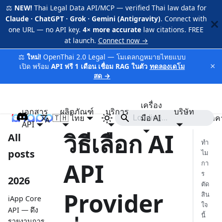
⚖️
NEW!
Thai Legal Data API/MCP — verified Thai law data for
Claude · ChatGPT · Grok · Gemini (Antigravity)
. Connect with
one URL — no API key.
4× more accurate
law citations. FREE
at launch.
Connect now →
⚖️
ใหม่!
OpenThai 2.0 Legal — โมเดลกฎหมายไทยแบบ
×
เปิด พร้อม
API ฟรี 1 เดือน เชื่อม RAG ในตัว
ทดลองเดโม
สด →
เครื่อง
เอกสาร
ผลิตภัณฑ์
บริการ
บริษัท
🇹🇭 ไทย
iApp
มือ AI
ราค
API
วิธีเลือก AI
All
ทำ
posts
ไม
API
กา
ร
2026
ตัด
Provider
สิน
iApp Core
ใจ
API — ดึง
นี้
รายงานการ