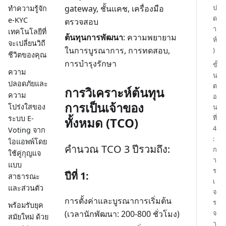
ป
gateway, ชั้นแคช, เครื่องมือ
ทำความรู้จัก
ด
e-KYC
ตรวจสอบ
า
เทคโนโลยีที่
ต้นทุนการพัฒนา
: ความพยายาม
ห์
จะเปลี่ยนวิถี
ในการบูรณาการ, การทดสอบ,
)
ชีวิตของคุณ
การบำรุงรักษา
ขั้
ความ
น
ปลอดภัยและ
ต
การวิเคราะห์ต้นทุน
ความ
อ
การเป็นเจ้าของ
โปร่งใสของ
น
ที่
ระบบ E-
ทั้งหมด (TCO)
4
Voting จาก
:
ไอแอพพ์โดย
คำนวณ TCO 3 ปีรวมถึง:
ก
ใช้คู่กุญแจ
า
แบบ
ร
ปีที่ 1:
สาธารณะ
เ
และส่วนตัว
จ
การตั้งค่าและบูรณาการเริ่มต้น
ร
พร้อมรับยุค
(เวลานักพัฒนา: 200-800 ชั่วโมง)
จ
สมัยใหม่ ด้วย
า