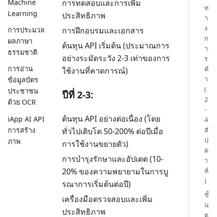
Machine
การทดสอบและการเพิ่ม
ท
Learning
ประสิทธิภาพ
า
ง
การฝึกอบรมและเอกสาร
การประมวล
ก
ผลภาษา
ต้นทุน API เริ่มต้น (ประมาณการ
า
ธรรมชาติ
อย่างระมัดระวัง 2-3 เท่าของการ
ร
การอ่าน
ค้
ใช้งานที่คาดการณ์)
า
ข้อมูลบัตร
(
ประชาชน
ปีที่ 2-3:
2
ด้วย OCR
-
ต้นทุน API อย่างต่อเนื่อง (โดย
iApp AI API
4
การสร้าง
สั
ทั่วไปเติบโต 50-200% ต่อปีเมื่อ
ป
ภาพ
การใช้งานขยายตัว)
ด
การบำรุงรักษาและอัปเดต (10-
า
ห์
20% ของความพยายามในการบู
)
รณาการเริ่มต้นต่อปี)
ขั้
เครื่องมือตรวจสอบและเพิ่ม
น
ประสิทธิภาพ
ต