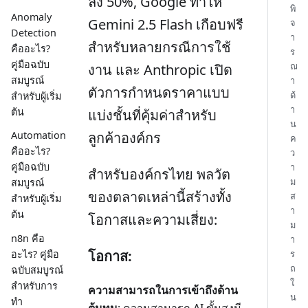
ลง 50%, Google ทำให้
พิ
Anomaly
Gemini 2.5 Flash เกือบฟรี
จ
Detection
า
สำหรับหลายกรณีการใช้
คืออะไร?
ร
คู่มือฉบับ
ณ
งาน และ Anthropic เปิด
สมบูรณ์
า
ตัวการกำหนดราคาแบบ
ด้
สำหรับผู้เริ่ม
า
ต้น
แบ่งชั้นที่คุ้มค่าสำหรับ
น
ลูกค้าองค์กร
Automation
ค
คืออะไร?
ว
คู่มือฉบับ
า
สำหรับองค์กรไทย พลวัต
ม
สมบูรณ์
ของตลาดเหล่านี้สร้างทั้ง
ส
สำหรับผู้เริ่ม
า
ต้น
โอกาสและความเสี่ยง:
ม
n8n คือ
า
โอกาส:
อะไร? คู่มือ
ร
ถ
ฉบับสมบูรณ์
ใ
สำหรับการ
ความสามารถในการเข้าถึงด้าน
น
ทำ
ต้นทุน
: ความสามารถ AI ขั้นสูงมี