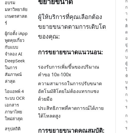
ขยายขนาด
ก
อบรม
ก
มหาวิทยาลัย
า
ผู้ให้บริการที่คุณเลือกต้อง
เกษตรศาสต
ร
ร์
ขยายขนาดตามการเติบโต
ติ
ด
ผู้ก่อตั้ง iApp
ของคุณ:
อ
พูดคุยเกี่ยว
ยู่
กับแบบ
การขยายขนาดแนวนอน:
กั
จำลอง AI
บ
DeepSeek
ผู้
รองรับการเพิ่มขึ้นของปริมาณ
ในการ
ใ
คำขอ 10x-100x
สัมภาษณ์
ห้
ล่าสุด
บ
ความสามารถในการปรับขนาด
ริ
อัตโนมัติโดยไม่ต้องแทรกแซง
ไอแอพพ์ 4
ก
ระบบ OCR
ด้วยมือ
า
เอกสาร
ร
ประสิทธิภาพที่คาดการณ์ได้ภาย
ภาษาไทย
ใต้โหลดสูง
ก
ใหม่ล่าสุด
า
ร
สรุปสถิติ
การขยายขนาดคุณสมบัติ: