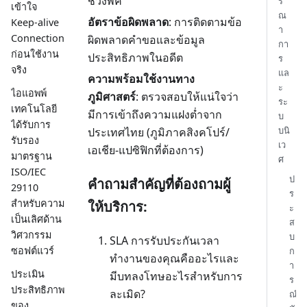
ช่วงพีค
ร
เข้าใจ
ณ
อัตราข้อผิดพลาด
: การติดตามข้อ
Keep-alive
า
Connection
ผิดพลาดคำขอและข้อมูล
กา
ก่อนใช้งาน
ประสิทธิภาพในอดีต
ร
จริง
แล
ความพร้อมใช้งานทาง
ะ
ไอแอพพ์
ภูมิศาสตร์
: ตรวจสอบให้แน่ใจว่า
ระ
เทคโนโลยี
มีการเข้าถึงความแฝงต่ำจาก
บ
ได้รับการ
บนิ
ประเทศไทย (ภูมิภาคสิงคโปร์/
รับรอง
เว
เอเชีย-แปซิฟิกที่ต้องการ)
มาตรฐาน
ศ
ISO/IEC
ป
คำถามสำคัญที่ต้องถามผู้
29110
ร
สำหรับความ
ให้บริการ:
ะ
เป็นเลิศด้าน
ส
วิศวกรรม
บ
SLA การรับประกันเวลา
ซอฟต์แวร์
ก
ทำงานของคุณคืออะไรและ
า
ประเมิน
มีบทลงโทษอะไรสำหรับการ
ร
ประสิทธิภาพ
ละเมิด?
ณ์
ของ