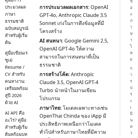
ข
การประมวลผลเอกสาร
: OpenAI
ประมวลผล
อ
ภาษา
ง
GPT-4o, Anthropic Claude 3.5
ภ
ธรรมชาติ
Sonnet เก่งในการดึงข้อมูลที่มี
า
ฉบับสมบูรณ์
โครงสร้าง
ษ
สำหรับผู้เริ่ม
า
AI สนทนา
: Google Gemini 2.5,
ต้น
ไ
OpenAI GPT-4o ให้ความ
ท
คู่มือเขียนเร
สามารถในการสนทนาที่เป็น
ย
ซูเม่
ธรรมชาติ
Resume /
ก
การสร้างโค้ด
: Anthropic
CV สำหรับ
า
ร
คนหางาน:
Claude 3.5, OpenAI GPT-4
ป
เตรียมพร้อม
Turbo นำหน้าในงานเขียน
ร
สู่ปี 2026
โปรแกรม
ะ
ด้วย AI
เ
ภาษาไทย
: โมเดลเฉพาะทางเช่น
AI API คือ
มิ
OpenThai Chinda ของ iApp มี
น
อะไร? คู่มือ
ประสิทธิภาพเหนือกว่าโมเดล
ค
สำหรับผู้เริ่ม
ทั่วไปสำหรับภาษาไทยที่มีความ
ว
ต้นพร้อมบท