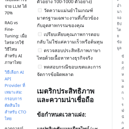
ตัวอย่าง 100-1000 ตัวอย่าง)
อำ
จ่าย LLM ได้
วัดความแม่นยำในเกณฑ์
นา
70%
มาตรฐานเฉพาะงานที่เกี่ยวข้อง
จอ
RAG vs
ธิป
กับอุตสาหกรรมของคุณ
Fine-
ไต
เปรียบเทียบคุณภาพการตอบ
ย
Tuning: เมื่อ
กลับ ไม่ใช่แค่ความเร็วหรือต้นทุน
ข้อ
ไหร่ควรใช้
มูล
วิธีไหน
ตรวจสอบประสิทธิภาพภาษา
สำหรับ AI
ข้
ไทยด้วยเนื้อหาทางธุรกิจจริง
อ
ภาษาไทย
ทดสอบกรณีขอบเขตและการ
กำ
วิธีเลือก AI
จัดการข้อผิดพลาด
ห
API
น
Provider ที่
ด
เมตริกประสิทธิภาพ
เหมาะสม:
ก
และความน่าเชื่อถือ
า
กรอบการ
ร
ตัดสินใจ
พำ
สำหรับ CTO
ข้อกำหนดเวลาแฝง:
นั
ไทย
ก
แอปพลิเคชันแบบเรียลไทม์
(แช
คาดการณ์
ข้