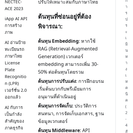
ก
ปรับให้เหมาะสมกับภาษาไทย
NECTEC-
า
ACE 2023
ร
ต้นทุนที่ซ่อนอยู่ที่ต้อง
iApp AI API
ป
พิจารณา:
ร
การสร้าง
ะ
ภาพ
เ
ต้นทุน Embedding
: หากใช้
AI อ่านป้าย
มิ
RAG (Retrieval-Augmented
ทะเบียนรถ
น
ภาษาไทย
Generation) เวกเตอร์
ท
า
License
embedding สามารถเพิ่ม 30-
ง
Plate
50% ต่อต้นทุนโดยรวม
เ
Recognitio
ต้นทุนการปรับแต่ง
: การฝึกอบรม
ท
n (LPR)
ค
เริ่มต้นบวกกับพรีเมียมการ
เวอร์ชั่น 2.0
นิ
อนุมานที่ดำเนินอยู่
ออกแล้ว
ค
ต้นทุนการจัดเก็บ
: ประวัติการ
(
AI กับการ
2
สนทนา, การจัดเก็บเอกสาร, ฐาน
เป็นกำลัง
-
ข้อมูลเวกเตอร์
สำคัญของ
4
ภาคธุรกิจ
ต้นทุน Middleware
: API
สั