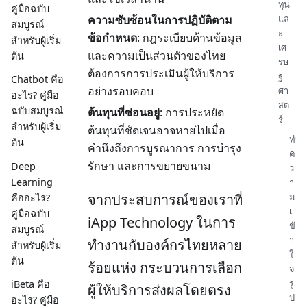
ทุน
คู่มือฉบับ
แล
ความซับซ้อนในการปฏิบัติตาม
สมบูรณ์
ะ
ข้อกำหนด
: กฎระเบียบด้านข้อมูล
สำหรับผู้เริ่ม
เศ
และความเป็นส่วนตัวของไทย
ต้น
รษ
ต้องการการประเมินผู้ให้บริการ
ฐ
Chatbot คือ
อย่างรอบคอบ
ศา
อะไร? คู่มือ
สต
ฉบับสมบูรณ์
ต้นทุนที่ซ่อนอยู่
: การประหยัด
ร์
สำหรับผู้เริ่ม
ต้นทุนที่ชัดเจนอาจหายไปเมื่อ
ทำ
ต้น
คำนึงถึงการบูรณาการ การบำรุง
ค
รักษา และการขยายขนาม
Deep
ว
Learning
า
ม
จากประสบการณ์ของเราที่
คืออะไร?
เ
คู่มือฉบับ
iApp Technology ในการ
ข้
สมบูรณ์
า
ทำงานกับองค์กรไทยหลาย
สำหรับผู้เริ่ม
ใ
ต้น
ร้อยแห่ง กระบวนการเลือก
จ
รู
iBeta คือ
ผู้ให้บริการส่งผลโดยตรง
ป
อะไร? คู่มือ