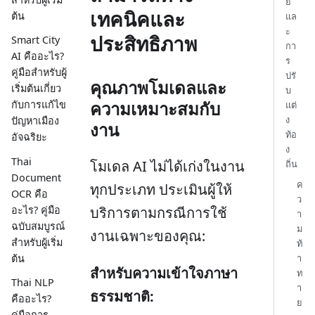
ย
เทคนิคและ
ต้น
แล
ะ
ประสิทธิภาพ
Smart City
กา
AI คืออะไร?
ร
คู่มือสำหรับผู้
ปรั
คุณภาพโมเดลและ
เริ่มต้นเกี่ยว
บ
ความเหมาะสมกับ
กับการแก้ไข
แต่
ง
ปัญหาเมือง
งาน
ท้อ
อัจฉริยะ
ง
Thai
โมเดล AI ไม่ได้เก่งในงาน
ถิ่น
Document
ค
ทุกประเภท ประเมินผู้ให้
OCR คือ
ว
อะไร? คู่มือ
บริการตามกรณีการใช้
า
ฉบับสมบูรณ์
ม
งานเฉพาะของคุณ:
สำหรับผู้เริ่ม
ท้
ต้น
า
สำหรับความเข้าใจภาษา
ท
Thai NLP
า
ธรรมชาติ:
คืออะไร?
ย
คู่มือการ