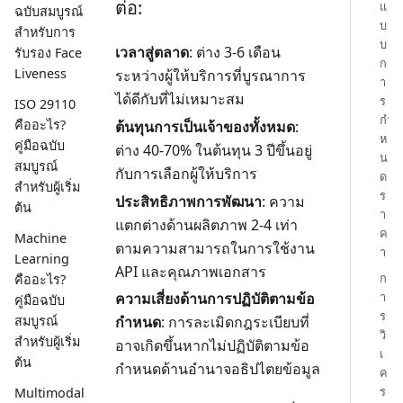
ต่อ:
แ
ฉบับสมบูรณ์
บ
สำหรับการ
บ
เวลาสู่ตลาด
: ต่าง 3-6 เดือน
รับรอง Face
ก
Liveness
ระหว่างผู้ให้บริการที่บูรณาการ
า
ได้ดีกับที่ไม่เหมาะสม
ร
ISO 29110
กำ
คืออะไร?
ต้นทุนการเป็นเจ้าของทั้งหมด
:
ห
คู่มือฉบับ
ต่าง 40-70% ในต้นทุน 3 ปีขึ้นอยู่
น
สมบูรณ์
กับการเลือกผู้ให้บริการ
ด
สำหรับผู้เริ่ม
ร
ประสิทธิภาพการพัฒนา
: ความ
ต้น
า
แตกต่างด้านผลิตภาพ 2-4 เท่า
ค
Machine
ตามความสามารถในการใช้งาน
า
Learning
API และคุณภาพเอกสาร
ก
คืออะไร?
า
ความเสี่ยงด้านการปฏิบัติตามข้อ
คู่มือฉบับ
ร
สมบูรณ์
กำหนด
: การละเมิดกฎระเบียบที่
วิ
สำหรับผู้เริ่ม
อาจเกิดขึ้นหากไม่ปฏิบัติตามข้อ
เ
ต้น
กำหนดด้านอำนาจอธิปไตยข้อมูล
ค
ร
Multimodal