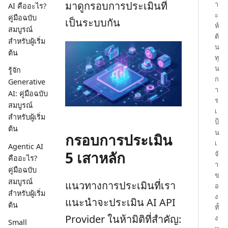
มาดูกรอบการประเมินที่
า
AI คืออะไร?
ะ
คู่มือฉบับ
เป็นระบบกัน
ห์
สมบูรณ์
ต้
สำหรับผู้เริ่ม
น
ต้น
ทุ
น
รู้จัก
ก
Generative
า
AI: คู่มือฉบับ
ร
สมบูรณ์
เ
สำหรับผู้เริ่ม
ป็
ต้น
น
กรอบการประเมิน
เ
Agentic AI
5 เสาหลัก
จ้
คืออะไร?
า
คู่มือฉบับ
ข
สมบูรณ์
แนวทางการประเมินที่เรา
อ
สำหรับผู้เริ่ม
ง
แนะนำจะประเมิน AI API
ต้น
ทั้
Provider ในห้ามิติที่สำคัญ:
ง
Small