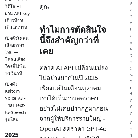
ธิ
คุณ
วิดีโอ AI
ภ
ผ่าน API key
า
เดียวที่จ่าย
พ
ทำไมการตัดสินใจ
เป็นเงินบาท
แ
ล
นี้จึงสำคัญกว่าที่
เปิดตัวโคลน
ะ
เสียงภาษา
เคย
ค
ไทย —
ว
โคลนเสียง
า
ตลาด AI API เปลี่ยนแปลง
ใครก็ได้ใน
ม
10 วินาที
น่
ไปอย่างมากในปี 2025
า
เปิดตัว
เพียงแค่ในเดือนตุลาคม
เ
Kaitom
ชื่
เราได้เห็นการลดราคา
Voice V3 -
อ
Thai Text-
อย่างไม่เคยปรากฏมาก่อน
ถื
to-Speech
อ
จากผู้ให้บริการรายใหญ่ -
รุ่นใหม่
ก
OpenAI ลดราคา GPT-4o
า
2025
ร