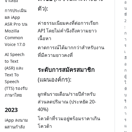
จำเสียง
อ
ตัว):
น
การประเมิน
ที่
ผล iApp
2
ค่าธรรมเนียมคงที่ต่อการเรียก
ASR Pro บน
:
API โดยไม่คำนึงถึงความยาว
Mozilla
ก
Common
เนื้อหา
า
Voice 17.0
ร
คาดการณ์ได้มากกว่าสำหรับงาน
เ
AI Speech
ที่มีความยาวคงที่
ลื
to Text
อ
(ASR) และ
ระดับการสมัครสมาชิก
ก
Text To
ผู้
(แผนองค์กร):
Speech
ใ
(TTS) รองรับ
ห้
ผูกพันรายเดือน/รายปีสำหรับ
บ
ภาษาไทย
ส่วนลดปริมาณ (ประหยัด 20-
ริ
ก
2023
40%)
า
โควต้าที่รวมอยู่พร้อมราคาเกิน
ร
iApp ลงนาม
โควต้า
แ
ผสานกำลัง
บ