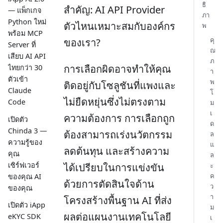
ธิ
สำคัญ: AI API Provider
— แพ็กเกจ
ภา
Python ใหม่
ตัวไหนเหมาะสมกับองค์กร
พ
พร้อม MCP
คุ
ของเรา?
Server ที่
ณ
เสียบ AI API
ภ
การเลือกผิดอาจทำให้คุณ
ไทยกว่า 30
า
ตัวเข้า
พ
ติดอยู่กับโซลูชันที่แพงและ
Claude
โ
ไม่ยืดหยุ่นซึ่งไม่ตรงตาม
Code
ม
เ
ความต้องการ การเลือกถูก
เปิดตัว
ด
Chinda 3 —
ต้องสามารถเร่งนวัตกรรม
ล
ความรู้ของ
แ
ลดต้นทุน และสร้างความ
คุณ
ล
เซิร์ฟเวอร์
ได้เปรียบในการแข่งขัน
ะ
ค
ของคุณ AI
ด้วยการตัดสินใจด้าน
ว
ของคุณ
า
โครงสร้างพื้นฐาน AI ที่ส่ง
เปิดตัว iApp
ม
ผลต่อแผนงานเทคโนโลยี
eKYC SDK
เ