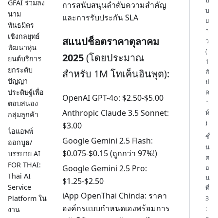
GFAI ร่วมลง
การสนับสนุนลำดับความสำคัญ
บ
นาม
และการรับประกัน SLA
ย
พันธมิตร
า
เชิงกลยุทธ์
สแนปช็อตราคาตุลาคม
ว
พัฒนาหุ่น
(
2025
(โดยประมาณ
ยนต์บริการ
1
ยกระดับ
สั
สำหรับ 1M โทเค็นอินพุต):
ปัญญา
ป
ประดิษฐ์เพื่อ
ด
OpenAI GPT-4o: $2.50-$5.00
า
ตอบสนอง
Anthropic Claude 3.5 Sonnet:
ห์
กลุ่มลูกค้า
)
$3.00
ไอแอพพ์
ขั้
Google Gemini 2.5 Flash:
ออกบูธ/
น
$0.075-$0.15 (ถูกกว่า 97%!)
บรรยาย AI
ต
FOR THAI:
Google Gemini 2.5 Pro:
อ
Thai AI
น
$1.25-$2.50
Service
ที่
iApp OpenThai Chinda: ราคา
3
Platform ใน
องค์กรแบบกำหนดเองพร้อมการ
:
งาน