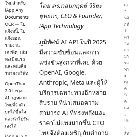
ใหม่สำหรับ
โดย ดร.กอบกฤตย์ วิริยะ
เส
iApp Any
า
ยุทธกร, CEO & Founder,
Documents
หลั
OCR — ใบ
กที่
iApp Technology
1:
แจ้งหนี้, ใบ
คว
แจ้งยอด,
ภูมิทัศน์ AI API ในปี 2025
าม
รายงาน
สา
มีความซับซ้อนและการ
เครดิต, เล่ม
มา
ทะเบียนรถ
แข่งขันสูงกว่าที่เคย ด้วย
รถ
และหนังสือ
ทา
OpenAI, Google,
รับรองบริษัท
ง
Anthropic, Meta และผู้ให้
เท
OpenThai
ค
2.0 Legal —
บริการเฉพาะทางอีกหลาย
นิ
AI กฎหมาย
สิบราย ที่นำเสนอความ
ค
ไทยที่จำตัว
แล
สามารถ AI ที่ทรงพลังและ
บทได้ขึ้นใจ
ะ
และนำไปรัน
ปร
ราคาไม่แพงมากขึ้น CTO
เองได้
ะ
ไทยจึงต้องเผชิญกับคำถาม
สิท
iApp AI 2.0