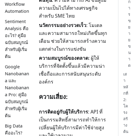
ก
Workflow
ความเป็นไปได้ทางเศรษฐกิจ
า
Automation
ร
สำหรับ SME ไทย
ข
Sentiment
นวัตกรรมอย่างรวดเร็ว
: โมเดล
ย
Analysis คือ
และความสามารถใหม่เกิดขึ้นทุก
า
อะไร? คู่มือ
ย
เดือน ช่วยให้สามารถสร้างความ
ฉบับสมบูรณ์
ข
แตกต่างในการแข่งขัน
สำหรับผู้เริ่ม
น
ต้น
ความสมบูรณ์ของตลาด
: ผู้ให้
า
ด
บริการที่จัดตั้งขึ้นแล้วมีความน่า
Google
เชื่อถือและการสนับสนุนระดับ
Nanobanan
เส
า
a และ
องค์กร
หลั
Nanobanan
กที่
a Pro: คู่มือ
ความเสี่ยง:
2:
ฉบับสมบูรณ์
โค
สำหรับผู้เริ่ม
การติดอยู่กับผู้ให้บริการ
: API ที่
รง
ต้น
สร้
เป็นกรรมสิทธิ์สามารถทำให้การ
าง
Big Data
เปลี่ยนผู้ให้บริการมีค่าใช้จ่ายสูง
ต้น
คืออะไร?
และใช้เวลานาน