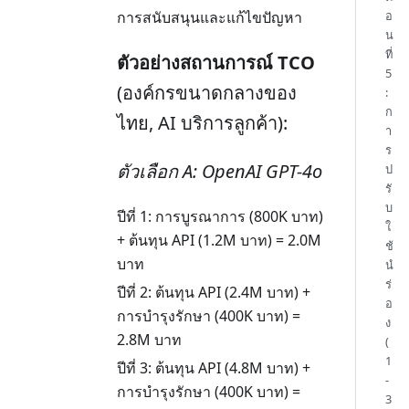
อ
การสนับสนุนและแก้ไขปัญหา
น
ที่
ตัวอย่างสถานการณ์ TCO
5
(องค์กรขนาดกลางของ
:
ก
ไทย, AI บริการลูกค้า):
า
ร
ตัวเลือก A: OpenAI GPT-4o
ป
รั
บ
ปีที่ 1: การบูรณาการ (800K บาท)
ใ
+ ต้นทุน API (1.2M บาท) = 2.0M
ช้
บาท
นำ
ร่
ปีที่ 2: ต้นทุน API (2.4M บาท) +
อ
การบำรุงรักษา (400K บาท) =
ง
2.8M บาท
(
1
ปีที่ 3: ต้นทุน API (4.8M บาท) +
-
การบำรุงรักษา (400K บาท) =
3