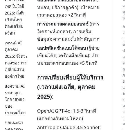
อ
เทคโนโลยี
ทบอท, บริการลูกค้า): เป้าหมาย
มู
2026: สิ่งที่
เวลาตอบสนอง <2 วินาที
ล
บริษัทไทย
การประมวลผลแบบแบทช์
(การ
ต้องเตรียม
ค
วิเคราะห์เอกสาร, การเสริม
ว
พร้อม
ข้อมูล): ความแฝงไม่สำคัญมาก
า
เทรนด์ AI
ม
แอปพลิเคชันแบบโต้ตอบ
(ผู้ช่วย
ตุลาคม
ป
เขียนโค้ด, เครื่องมือเขียน): เป้า
2025: จังหวะ
ล
หมายเวลาตอบสนอง <5 วินาที
ทองของการ
อ
ด
เปลี่ยนผ่าน
ภั
การเปรียบเทียบผู้ให้บริการ
องค์กรไทย
ย
(เวลาแฝงเฉลี่ย, ตุลาคม
สงคราม AI
แ
ราคาถูก -
ล
2025):
โอกาสทอง
ะ
ค
ของ
OpenAI GPT-4o: 1.5-3 วินาที
ว
ประเทศไทย
(แตกต่างกันตามโหลด)
า
ขอแนะนำ
ม
Anthropic Claude 3.5 Sonnet:
GPT-OSS-
เ