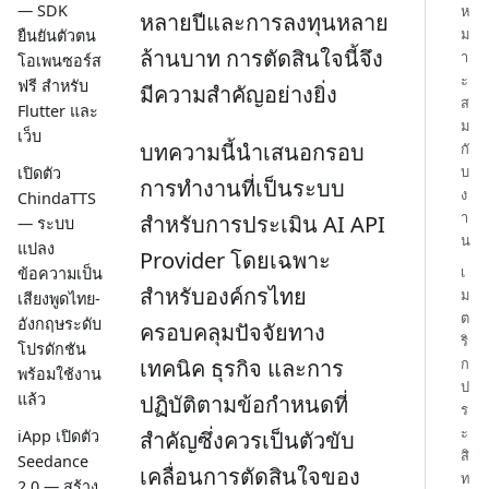
— SDK
ห
หลายปีและการลงทุนหลาย
ม
ยืนยันตัวตน
ล้านบาท การตัดสินใจนี้จึง
า
โอเพนซอร์ส
ะ
ฟรี สำหรับ
มีความสำคัญอย่างยิ่ง
ส
Flutter และ
ม
เว็บ
บทความนี้นำเสนอกรอบ
กั
บ
เปิดตัว
การทำงานที่เป็นระบบ
ง
ChindaTTS
า
สำหรับการประเมิน AI API
— ระบบ
น
แปลง
Provider โดยเฉพาะ
เ
ข้อความเป็น
สำหรับองค์กรไทย
ม
เสียงพูดไทย-
ต
อังกฤษระดับ
ครอบคลุมปัจจัยทาง
ริ
โปรดักชัน
เทคนิค ธุรกิจ และการ
ก
พร้อมใช้งาน
ป
แล้ว
ปฏิบัติตามข้อกำหนดที่
ร
ะ
สำคัญซึ่งควรเป็นตัวขับ
iApp เปิดตัว
สิ
Seedance
เคลื่อนการตัดสินใจของ
ท
2.0 — สร้าง