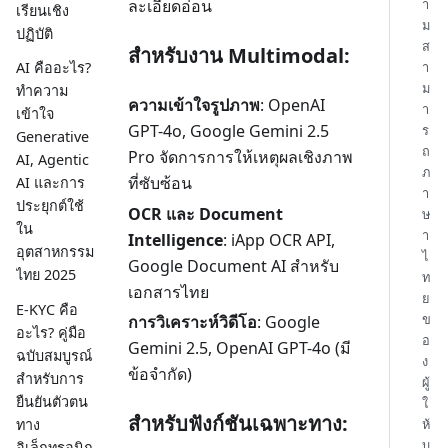
ละเอียดอ่อน
า
เรียนเชิง
ม
ปฏิบัติ
ส
สำหรับงาน Multimodal:
า
AI คืออะไร?
ม
ทำความ
ความเข้าใจรูปภาพ
: OpenAI
า
เข้าใจ
GPT-4o, Google Gemini 2.5
ร
Generative
ถ
Pro จัดการการให้เหตุผลเชิงภาพ
AI, Agentic
ภ
ที่ซับซ้อน
AI และการ
า
ประยุกต์ใช้
OCR และ Document
ษ
ใน
า
Intelligence
: iApp OCR API,
อุตสาหกรรม
ไ
Google Document AI สำหรับ
ไทย 2025
ท
เอกสารไทย
ย
E-KYC คือ
ข
การวิเคราะห์วิดีโอ
: Google
อะไร? คู่มือ
อ
Gemini 2.5, OpenAI GPT-4o (มี
ฉบับสมบูรณ์
ง
ข้อจำกัด)
สำหรับการ
ผู้
ยืนยันตัวตน
ใ
สำหรับฟังก์ชันเฉพาะทาง:
ทาง
ห้
บ
อิเล็กทรอนิก