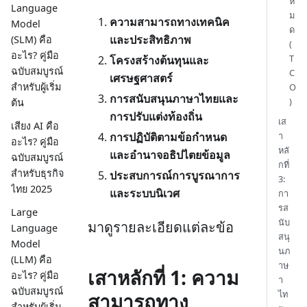
ห
Language
ม
ความสามารถทางเทคนิค
Model
ด
และประสิทธิภาพ
(SLM) คือ
(
อะไร? คู่มือ
T
โครงสร้างต้นทุนและ
ฉบับสมบูรณ์
C
เศรษฐศาสตร์
สำหรับผู้เริ่ม
O
การสนับสนุนภาษาไทยและ
)
ต้น
การปรับแต่งท้องถิ่น
เส
เสียง AI คือ
า
การปฏิบัติตามข้อกำหนด
อะไร? คู่มือ
หลั
และอำนาจอธิปไตยข้อมูล
ฉบับสมบูรณ์
กที่
สำหรับธุรกิจ
ประสบการณ์การบูรณาการ
3:
ไทย 2025
และระบบนิเวศ
กา
รส
Large
นับ
มาดูรายละเอียดแต่ละข้อ
Language
สนุ
Model
นภ
(LLM) คือ
าษ
เสาหลักที่ 1: ความ
อะไร? คู่มือ
า
ฉบับสมบูรณ์
ไท
สามารถทาง
สำหรับผู้เริ่ม