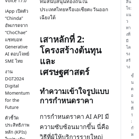
Voice 17.0
ทีมสนับสนุนท้องถิ่นใน
สิน
ใจ:
ประเทศไทยหรือเอเชียตะวันออก
iApp เปิดตัว
แน
เฉียงใต้
“Chinda”
ว
อัพเกรดจาก
ทา
“ChoChae”
งที่
เสาหลักที่ 2:
แชทบอท
มี
Generative
โครงสร้างต้นทุน
โค
รง
AI ตอบโจทย์
และ
สร้
SME ไทย
าง
เศรษฐศาสตร์
งาน
ขั้
DGT2024
น
Digital
ต
ทำความเข้าใจรูปแบบ
Momentum
อ
การกำหนดราคา
for the
น
Future
ที่
1
การกำหนดราคา AI API มี
ตัวชี้วัด
:
ประสิทธิภาพ
ความซับซ้อนมากขึ้น นี่คือ
กำ
หลัก (KPIs)
ห
วิธีที่ผู้ให้บริการรายใหญ่