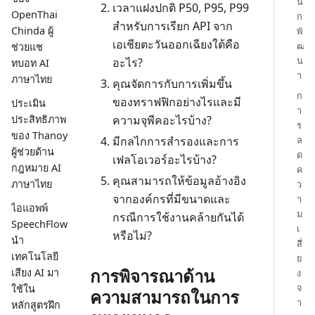
นั
เวลาแฝงปกติ P50, P95, P99
OpenThai
ก
สำหรับการเรียก API จาก
Chinda ผู้
พั
เอเชียตะวันออกเฉียงใต้คือ
ฒ
ช่วยแช
น
อะไร?
ทบอท AI
า
ภาษาไทย
คุณจัดการกับการเพิ่มขึ้น
ก
ของทราฟฟิกอย่างไรและมี
ประเมิน
า
ความจุพีคอะไรบ้าง?
ประสิทธิภาพ
ร
ของ Thanoy
มีกลไกการสำรองและการ
ล
ผู้ช่วยด้าน
ด
เฟลโอเวอร์อะไรบ้าง?
กฎหมาย AI
ค
คุณสามารถให้ข้อมูลอ้างอิง
ภาษาไทย
ว
จากองค์กรที่มีขนาดและ
า
ไอแอพพ์
ม
กรณีการใช้งานคล้ายกันได้
SpeechFlow
เ
หรือไม่?
นำ
สี่
เทคโนโลยี
ย
การพิจารณาด้าน
เสียง AI มา
ง
จ
ใช้ใน
ความสามารถในการ
า
หลักสูตรฝึก