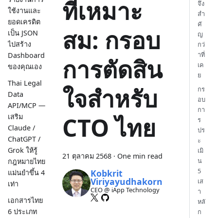
ที่เหมาะ
จึง
ใช้งานและ
สำ
ยอดเครดิต
คั
สม: กรอบ
เป็น JSON
ญ
ไปสร้าง
กว่
าที่
Dashboard
การตัดสิน
เค
ของคุณเอง
ย
Thai Legal
ใจสำหรับ
กร
Data
อบ
API/MCP —
กา
เสริม
CTO ไทย
ร
Claude /
ปร
ChatGPT /
ะ
Grok ให้รู้
เมิ
21 ตุลาคม 2568
·
One min read
น
กฎหมายไทย
5
Kobkrit
แม่นยำขึ้น 4
Viriyayudhakorn
เส
เท่า
CEO @ iApp Technology
า
เอกสารไทย
หลั
6 ประเภท
ก