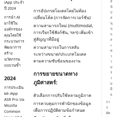
ส
iApp ประจำ
นั
ปี 2024
การอัปเกรดโมเดลโดยไม่ต้อง
บ
การนำ AI
เปลี่ยนโค้ด (การจัดการเวอร์ชัน)
ส
นุ
มาใช้ใน
ความสามารถใหม่ (multimodal,
น
องค์กรของ
การเรียกใช้ฟังก์ชัน, ฯลฯ) เพิ่มเข้า
แ
คุณโดยใช้
สู่สัญญาที่มีอยู่
ล
กระบวนการ
ะ
ความสามารถในการสลับ
พัฒนาการ
ค
สร้าง
ระหว่างขนาด/ประเภทโมเดล
ว
นวัตกรรม
ตามความซับซ้อนของงาน
า
แบบวนซ้ำ
ม
ร่
การขยายขนาดทาง
2024
ว
ภูมิศาสตร์:
ม
การประเมิน
มื
ผล iApp
อ
ตัวเลือกการปรับใช้หลายภูมิภาค
ASR Pro บน
กา
การควบคุมการพำนักของข้อมูล
Mozilla
ร
เพื่อการปฏิบัติตามข้อกำหนด
Common
ตัด