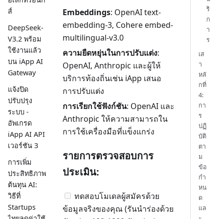
ริ
ส์
Embeddings
: OpenAI text-
ก
embedding-3, Cohere embed-
DeepSeek-
า
multilingual-v3.0
V3.2 พร้อม
ร
ใช้งานแล้ว
ความยืดหยุ่นในการปรับแต่ง
:
เส
บน iApp AI
า
OpenAI, Anthropic และผู้ให้
Gateway
หลั
บริการท้องถิ่นเช่น iApp เสนอ
กที่
แจ้งปิด
การปรับแต่ง
4:
ปรับปรุง
กา
การเรียกใช้ฟังก์ชัน
: OpenAI และ
ระบบ -
ร
Anthropic ให้ความสามารถใน
อัพเกรด
ปฏิ
การใช้เครื่องมือที่แข็งแกร่ง
iApp AI API
บัติ
เวอร์ชัน 3
ตา
รายการตรวจสอบการ
ม
การเพิ่ม
ข้อ
ประเมิน:
ประสิทธิภาพ
กำ
ต้นทุน AI:
หน
ทดสอบโมเดลผู้สมัครด้วย
วิธีที่
ด
Startups
แล
ข้อมูลจริงของคุณ (รันนำร่องด้วย
ะ
ไทยลดค่าใช้