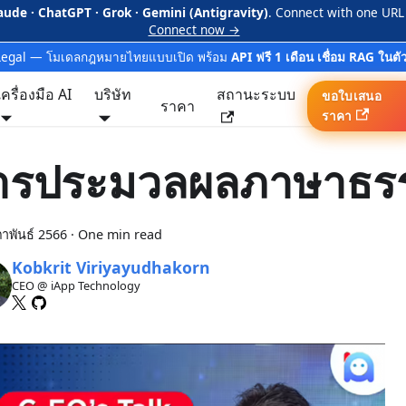
aude · ChatGPT · Grok · Gemini (Antigravity)
. Connect with one URL
Connect now →
Legal — โมเดลกฎหมายไทยแบบเปิด พร้อม
API ฟรี 1 เดือน เชื่อม RAG ในตั
เครื่องมือ AI
บริษัท
สถานะระบบ
ขอใบเสนอ
ราคา
ราคา
ารประมวลผลภาษาธร
ภาพันธ์ 2566
·
One min read
Kobkrit Viriyayudhakorn
CEO @ iApp Technology