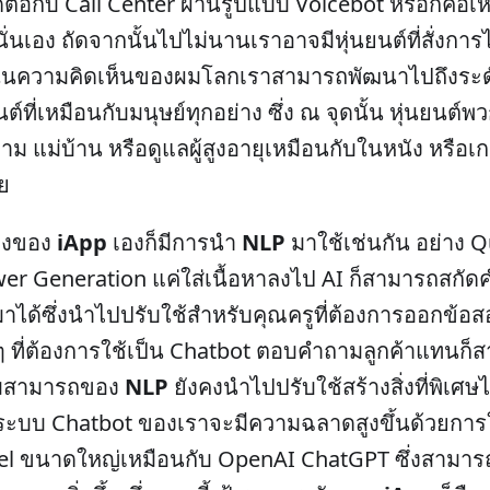
ดต่อกับ Call Center ผ่านรูปแบบ Voicebot หรือก็คือเห
ั่นเอง ถัดจากนั้นไปไม่นานเราอาจมีหุ่นยนต์ที่สั่งการ
นความคิดเห็นของผมโลกเราสามารถพัฒนาไปถึงระ
นต์ที่เหมือนกับมนุษย์ทุกอย่าง ซึ่ง ณ จุดนั้น หุ่นยนต์พว
าม แม่บ้าน หรือดูแลผู้สูงอายุเหมือนกับในหนัง หรือเก
ย
ั่งของ
iApp
เองก็มีการนำ
NLP
มาใช้เช่นกัน อย่าง Q
er Generation แค่ใส่เนื้อหาลงไป AI ก็สามารถสกั
าได้ซึ่งนำไปปรับใช้สำหรับคุณครูที่ต้องการออกข้อส
 ๆ ที่ต้องการใช้เป็น Chatbot ตอบคำถามลูกค้าแทนก็
มสามารถของ
NLP
ยังคงนำไปปรับใช้สร้างสิ่งที่พิเศษไ
ะบบ Chatbot ของเราจะมีความฉลาดสูงขึ้นด้วยการ
l ขนาดใหญ่เหมือนกับ OpenAI ChatGPT ซึ่งสามาร