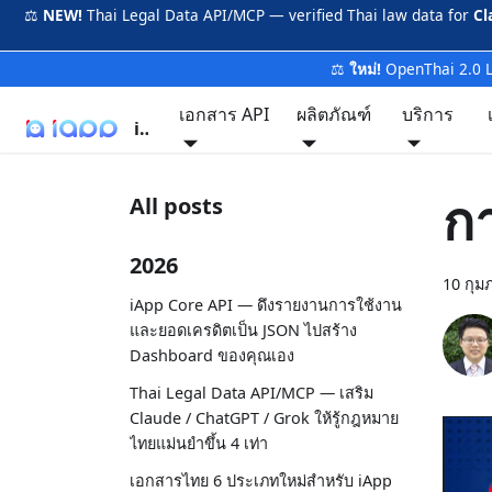
⚖️
NEW!
Thai Legal Data API/MCP — verified Thai law data for
Cl
⚖️
ใหม่!
OpenThai 2.0 
เอกสาร API
ผลิตภัณฑ์
บริการ
iApp
ก
All posts
2026
10 กุม
iApp Core API — ดึงรายงานการใช้งาน
และยอดเครดิตเป็น JSON ไปสร้าง
Dashboard ของคุณเอง
Thai Legal Data API/MCP — เสริม
Claude / ChatGPT / Grok ให้รู้กฎหมาย
ไทยแม่นยำขึ้น 4 เท่า
เอกสารไทย 6 ประเภทใหม่สำหรับ iApp