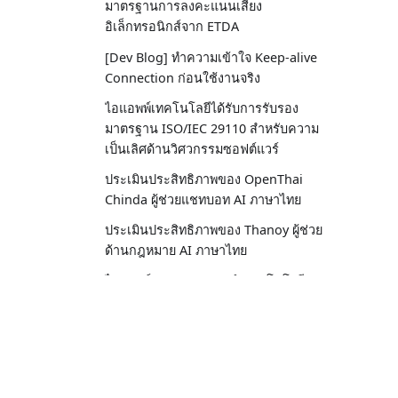
มาตรฐานการลงคะแนนเสียง
อิเล็กทรอนิกส์จาก ETDA
[Dev Blog] ทำความเข้าใจ Keep-alive
Connection ก่อนใช้งานจริง
ไอแอพพ์เทคโนโลยีได้รับการรับรอง
มาตรฐาน ISO/IEC 29110 สำหรับความ
เป็นเลิศด้านวิศวกรรมซอฟต์แวร์
ประเมินประสิทธิภาพของ OpenThai
Chinda ผู้ช่วยแชทบอท AI ภาษาไทย
ประเมินประสิทธิภาพของ Thanoy ผู้ช่วย
ด้านกฎหมาย AI ภาษาไทย
ไอแอพพ์ SpeechFlow นำเทคโนโลยี
เสียง AI มาใช้ในหลักสูตรฝึกอบรม
มหาวิทยาลัยเกษตรศาสตร์
ผู้ก่อตั้ง iApp พูดคุยเกี่ยวกับแบบจำลอง AI
DeepSeek ในการสัมภาษณ์ล่าสุด