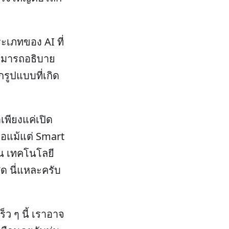
ะเภทของ AI ที่
ามารถอธิบาย
กรูปแบบที่เกิด
พียงแค่เปิด
ือแม้แต่ Smart
ัน เทคโนโลยี
สุด นี่แหละครับ
็ว ๆ นี้ เราอาจ