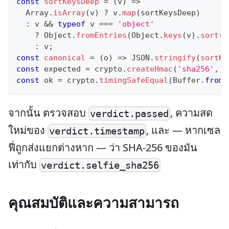
const
sortKeysDeep
=
(
v
)
=>
Array
.
isArray
(
v
)
?
 v
.
map
(
sortKeysDeep
)
:
 v 
&&
typeof
 v 
===
'object'
?
Object
.
fromEntries
(
Object
.
keys
(
v
)
.
sort
(
)
:
 v
;
const
canonical
=
(
o
)
=>
JSON
.
stringify
(
sortKe
const
 expected 
=
 crypto
.
createHmac
(
'sha256'
,
S
const
 ok 
=
 crypto
.
timingSafeEqual
(
Buffer
.
from
(
จากนั้น ตรวจสอบ
, ความสด
verdict.passed
ใหม่ของ
, และ — หากเซล
verdict.timestamp
ฟี่ถูกส่งแยกต่างหาก — ว่า SHA-256 ของมัน
เท่ากับ
verdict.selfie_sha256
คุณสมบัติและความสามารถ