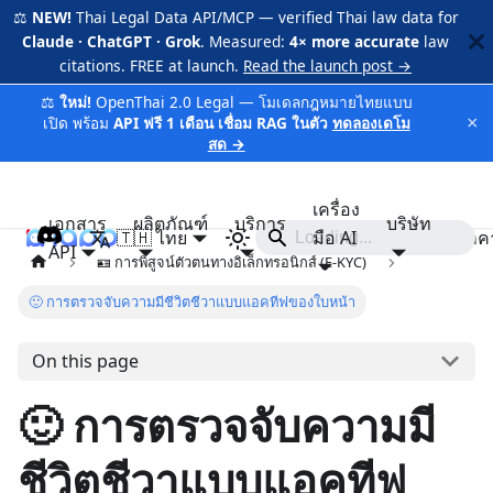
⚖️
NEW!
Thai Legal Data API/MCP — verified Thai law data for
Claude · ChatGPT · Grok
. Measured:
4× more accurate
law
citations. FREE at launch.
Read the launch post →
⚖️
ใหม่!
OpenThai 2.0 Legal — โมเดลกฎหมายไทยแบบ
×
เปิด พร้อม
API ฟรี 1 เดือน เชื่อม RAG ในตัว
ทดลองเดโม
สด →
เครื่อง
เอกสาร
ผลิตภัณฑ์
บริการ
บริษัท
🇹🇭 ไทย
iApp
มือ AI
ราค
API
🪪 การพิสูจน์ตัวตนทางอิเล็กทรอนิกส์ (E-KYC)
🙂 การตรวจจับความมีชีวิตชีวาแบบแอคทีฟของใบหน้า
On this page
🙂 การตรวจจับความมี
ชีวิตชีวาแบบแอคทีฟ