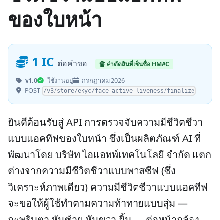
ของใบหน้า
1 IC
ต่อคำขอ
🔏 คำตัดสินที่เซ็นชื่อ HMAC
v1.0
ใช้งานอยู่
กรกฎาคม 2026
POST
/v3/store/ekyc/face-active-liveness/finalize
ยินดีต้อนรับสู่ API การตรวจจับความมีชีวิตชีวา
แบบแอคทีฟของใบหน้า ซึ่งเป็นผลิตภัณฑ์ AI ที่
พัฒนาโดย บริษัท ไอแอพพ์เทคโนโลยี จำกัด แตก
ต่างจากความมีชีวิตชีวาแบบพาสซีฟ (ซึ่ง
วิเคราะห์ภาพเดียว) ความมีชีวิตชีวาแบบแอคทีฟ
จะขอให้ผู้ใช้ทำตามความท้าทายแบบสุ่ม —
กะพริบตา หันซ้าย หันขวา ยิ้ม — ต่อหน้ากล้อง