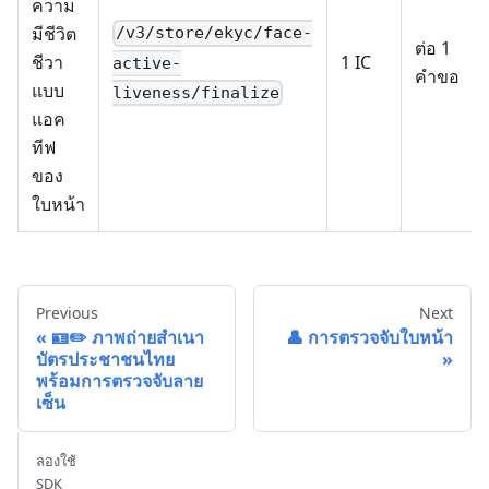
ความ
มีชีวิต
/v3/store/ekyc/face-
ต่อ 1
ชีวา
1 IC
active-
คำขอ
แบบ
liveness/finalize
แอค
ทีฟ
ของ
ใบหน้า
Previous
Next
🪪✏️ ภาพถ่ายสำเนา
👤 การตรวจจับใบหน้า
บัตรประชาชนไทย
พร้อมการตรวจจับลาย
เซ็น
ลองใช้
SDK