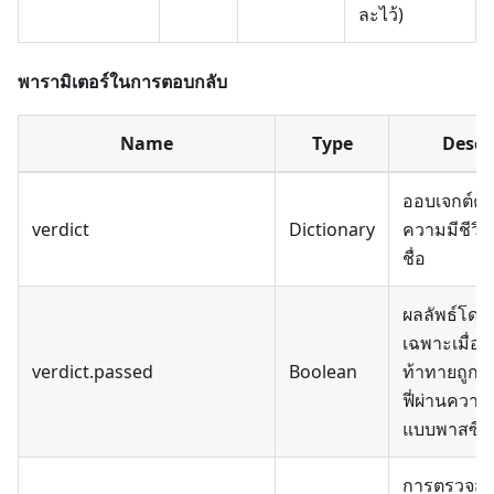
ละไว้)
พารามิเตอร์ในการตอบกลับ
Name
Type
Descr
ออบเจกต์คำ
verdict
Dictionary
ความมีชีวิตช
ชื่อ
ผลลัพธ์โดย
เฉพาะเมื่อบ
verdict.passed
Boolean
ท้าทายถูกต
ฟี่ผ่านความม
แบบพาสซีฟ
การตรวจสอ