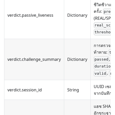
ชีวิตชีวาแ
ครั้ง:
pred
verdict.passive_liveness
Dictionary
(REAL/SPO
real_sco
threshol
การตรวจส
ท้าทาย:
to
,
verdict.challenge_summary
Dictionary
passed
t
duration
,
valid
re
UUID เซสชัน
verdict.session_id
String
จากบันทึกก
แฮช SHA-2
อักขระฐานส