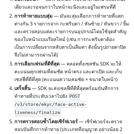
เดียวและรอจนกว่าใบหน้าจะนิ่งและอยู่ในเฟรมที่ดี
การท้าทายแบบสุ่ม
— มันจะสุ่มเลือกการท้าทายที่แตก
ต่างกัน 3 รายการจาก กะพริบตา / หันซ้าย / หันขวา / ยิ้ม
และตรวจสอบแต่ละรายการบนอุปกรณ์โดยใช้จุดสำคัญ
ของใบหน้าแบบเรียลไทม์ (เช่น การกะพริบตาต้อง
เป็นการเปลี่ยนจากหลับตาเป็นลืมตา ดังนั้นรูปถ่ายตาปิด
จึงไม่สามารถผ่านได้)
การเลือกเฟรมที่ดีที่สุด
— ตลอดทั้งเซสชัน SDK จะให้
คะแนนทุกเฟรมที่คมชัด หน้าตรง และตาเปิด และเก็บ
เซลฟี่ที่ดีที่สุด (คะแนนความคมชัด × ขนาดใบหน้า)
เสร็จสิ้น
— SDK จะส่งเซลฟี่ที่ดีที่สุดพร้อมบันทึกการ
ท้าทายที่ประทับเวลาไปยัง
POST
/v3/store/ekyc/face-active-
liveness/finalize
การตรวจสอบซ้ำโดยเซิร์ฟเวอร์
— เซิร์ฟเวอร์จะตรวจ
สอบบันทึกการท้าทาย (ประเภทที่อนุญาต อย่างน้อย 2