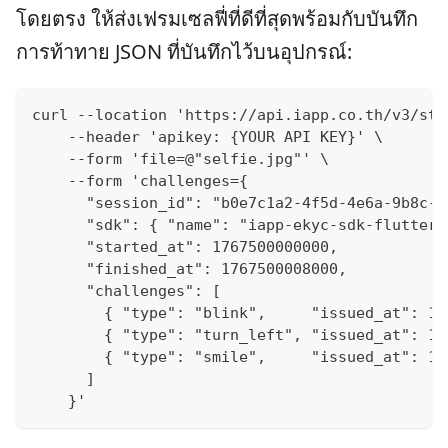
โดยตรง ให้ส่งเฟรมเซลฟี่ที่ดีที่สุดพร้อมกับบันทึก
การท้าทาย JSON ที่บันทึกไว้บนอุปกรณ์:
curl --location 'https://api.iapp.co.th/v3/sto
    --header 'apikey: {YOUR API KEY}' \
    --form 'file=@"selfie.jpg"' \
    --form 'challenges={
      "session_id": "b0e7c1a2-4f5d-4e6a-9b8c-7
      "sdk": { "name": "iapp-ekyc-sdk-flutter"
      "started_at": 1767500000000,
      "finished_at": 1767500008000,
      "challenges": [
        { "type": "blink",     "issued_at": 17
        { "type": "turn_left", "issued_at": 17
        { "type": "smile",     "issued_at": 17
      ]
    }'