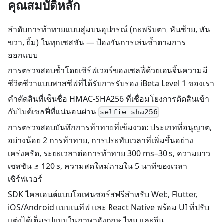
คุณสมบัติหลัก
ลำดับการท้าทายแบบสุ่มบนอุปกรณ์ (กะพริบตา, หันซ้าย, หัน
ขวา, ยิ้ม) ในทุกเซสชัน — ป้องกันการเล่นซ้ำตามการ
ออกแบบ
การตรวจสอบซ้ำโดยเซิร์ฟเวอร์ของเซลฟี่ด้วยเอนจิ้นความมี
ชีวิตชีวาแบบพาสซีฟที่ได้รับการรับรอง iBeta Level 1 ของเรา
คำตัดสินที่เซ็นชื่อ HMAC-SHA256 ที่เชื่อมโยงการตัดสินเข้า
กับไบต์เซลฟี่ที่แน่นอนผ่าน
selfie_sha256
การตรวจสอบบันทึกการท้าทายที่เข้มงวด: ประเภทที่อนุญาต,
อย่างน้อย 2 การท้าทาย, การประทับเวลาที่เพิ่มขึ้นอย่าง
เคร่งครัด, ระยะเวลาต่อการท้าทาย 300 ms–30 s, ความยาว
เซสชัน ≤ 120 s, ความสดใหม่ภายใน 5 นาทีของเวลา
เซิร์ฟเวอร์
SDK ไคลเอนต์แบบโอเพนซอร์สฟรีสำหรับ Web, Flutter,
iOS/Android แบบเนทีฟ และ React Native พร้อม UI ที่ปรับ
แต่งได้เต็มรูปแบบในภาษาอังกฤษ ไทย และจีน