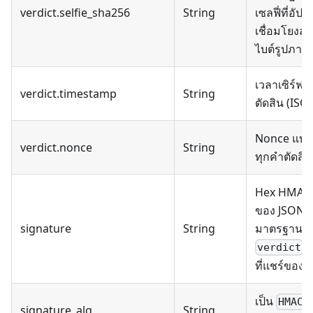
verdict.selfie_sha256
String
เซลฟี่ที่อั
เชื่อมโยงลา
ไบต์รูปภาพ
เวลาเซิร์ฟ
verdict.timestamp
String
ตัดสิน (ISO
Nonce แบบสุ
verdict.nonce
String
ทุกคำตัดสิน
Hex HMAC
ของ JSON ที
signature
String
มาตรฐานข
โ
verdict
ที่แชร์ของค
เป็น
HMAC-
signature_alg
String