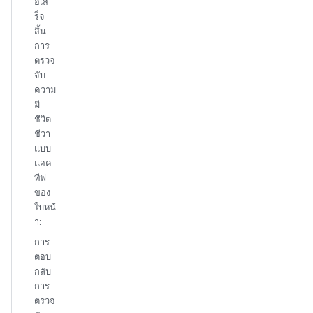
อเส
ร็จ
สิ้น
การ
ตรวจ
จับ
ความ
มี
ชีวิต
ชีวา
แบบ
แอค
ทีฟ
ของ
ใบหน้
า:
การ
ตอบ
กลับ
การ
ตรวจ