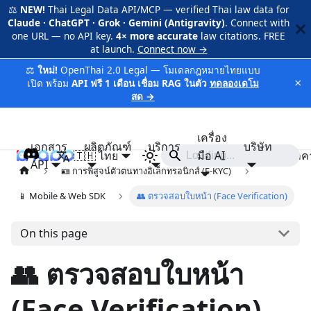
⚖️
NEW!
Thai Legal Data API/MCP — verified Thai law data for
Claude · ChatGPT · Grok · Gemini (Antigravity)
. Connect with
one URL — no API key.
4× more accurate
law citations. FREE
at launch.
Connect now →
⚖️
ใหม่!
OpenThai 2.0 Legal — โมเดลกฎหมายไทยแบบ
×
เปิด พร้อม
API ฟรี 1 เดือน เชื่อม RAG ในตัว
ทดลองเดโม
สด →
เครื่อง
เอกสาร
ผลิตภัณฑ์
บริการ
บริษัท
🇹🇭 ไทย
iApp
มือ AI
ราค
API
🪪 การพิสูจน์ตัวตนทางอิเล็กทรอนิกส์ (E-KYC)
📱 Mobile & Web SDK
👥 ตรวจสอบใบหน้า (Face Verification)
On this page
👥 ตรวจสอบใบหน้า
(Face Verification)