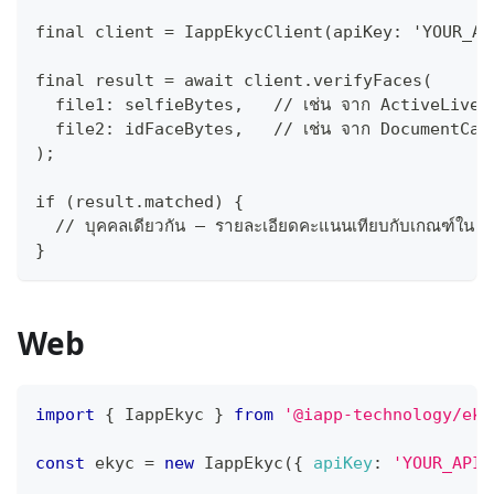
final client = IappEkycClient(apiKey: 'YOUR_AP
final result = await client.verifyFaces(
  file1: selfieBytes,   // เช่น จาก ActiveLiven
  file2: idFaceBytes,   // เช่น จาก DocumentCap
);
if (result.matched) {
  // บุคคลเดียวกัน — รายละเอียดคะแนนเทียบกับเกณฑ์ใน
}
Web
import
{
IappEkyc
}
from
'@iapp-technology/eky
const
 ekyc 
=
new
IappEkyc
(
{
apiKey
:
'YOUR_API_