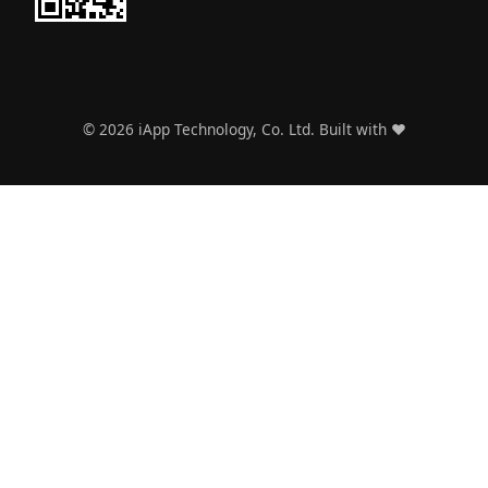
©
2026
iApp Technology, Co. Ltd. Built with ❤️