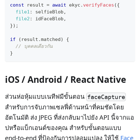
const
 result 
=
await
 ekyc
.
verifyFaces
(
{
file1
:
 selfieBlob
,
file2
:
 idFaceBlob
,
}
)
;
if
(
result
.
matched
)
{
// บุคคลเดียวกัน
}
iOS / Android / React Native
ส่วนห่อหุ้มแบบเนทีฟมีขั้นตอน
faceCapture
สำหรับการจับภาพเซลฟี่ด้านหน้าที่คมชัดโดย
อัตโนมัติ ส่ง JPEG ที่ส่งกลับมาไปยัง API นี้จากแอ
ปหรือแบ็กเอนด์ของคุณ สำหรับขั้นตอนแบบ
end-to-end ที่ป้องกันการปลอมแปลง ให้ใช้
Face