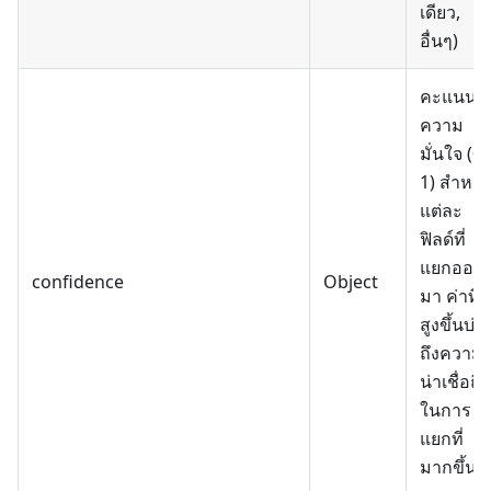
เดียว,
อื่นๆ)
คะแนน
ความ
มั่นใจ (0-
1) สำหรั
แต่ละ
ฟิลด์ที่
แยกออก
confidence
Object
มา ค่าที่
สูงขึ้นบ่งชี
ถึงความ
น่าเชื่อถื
ในการ
แยกที่
มากขึ้น