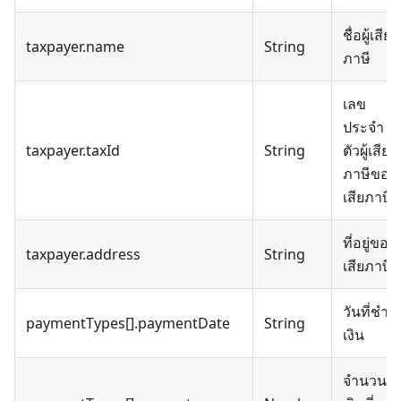
ชื่อผู้เสีย
taxpayer.name
String
ภาษี
เลข
ประจำ
taxpayer.taxId
String
ตัวผู้เสีย
ภาษีของผู
เสียภาษี
ที่อยู่ของผู
taxpayer.address
String
เสียภาษี
วันที่ชำร
paymentTypes[].paymentDate
String
เงิน
จำนวน