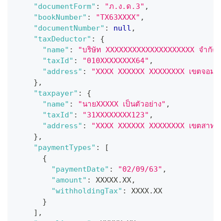
"documentForm"
:
"ภ.ง.ด.3"
,
"bookNumber"
:
"TX63XXXX"
,
"documentNumber"
:
null
,
"taxDeductor"
:
{
"name"
:
"บริษัท XXXXXXXXXXXXXXXXXXXX จำกัด
"taxId"
:
"010XXXXXXXX64"
,
"address"
:
"XXXX XXXXXX XXXXXXXX เขตจอมทอ
}
,
"taxpayer"
:
{
"name"
:
"นายXXXXX เป็นตัวอย่าง"
,
"taxId"
:
"31XXXXXXXX123"
,
"address"
:
"XXXX XXXXXX XXXXXXXX เขตสาทร 
}
,
"paymentTypes"
:
[
{
"paymentDate"
:
"02/09/63"
,
"amount"
:
 XXXXX.XX
,
"withholdingTax"
:
 XXXX.XX
}
]
,