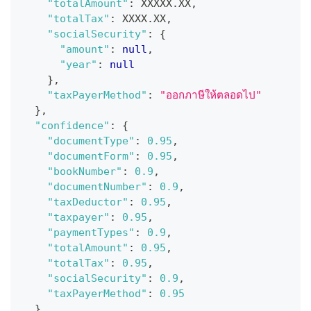
"totalAmount"
:
 XXXXX.XX
,
"totalTax"
:
 XXXX.XX
,
"socialSecurity"
:
{
"amount"
:
null
,
"year"
:
null
}
,
"taxPayerMethod"
:
"ออกภาษีให้ตลอดไป"
}
,
"confidence"
:
{
"documentType"
:
0.95
,
"documentForm"
:
0.95
,
"bookNumber"
:
0.9
,
"documentNumber"
:
0.9
,
"taxDeductor"
:
0.95
,
"taxpayer"
:
0.95
,
"paymentTypes"
:
0.9
,
"totalAmount"
:
0.95
,
"totalTax"
:
0.95
,
"socialSecurity"
:
0.9
,
"taxPayerMethod"
:
0.95
}
,