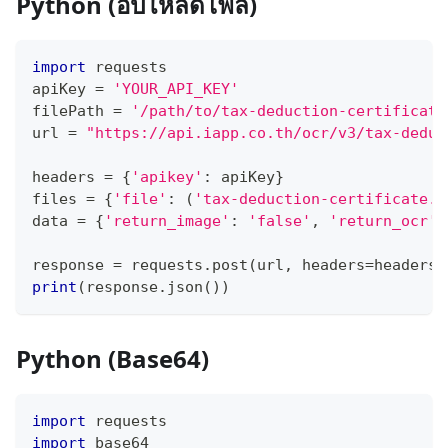
Python (อัปโหลดไฟล์)
import
 requests
apiKey 
=
'YOUR_API_KEY'
filePath 
=
'/path/to/tax-deduction-certificate
url 
=
"https://api.iapp.co.th/ocr/v3/tax-deduc
headers 
=
{
'apikey'
:
 apiKey
}
files 
=
{
'file'
:
(
'tax-deduction-certificate.j
data 
=
{
'return_image'
:
'false'
,
'return_ocr'
:
response 
=
 requests
.
post
(
url
,
 headers
=
headers
,
print
(
response
.
json
(
)
)
Python (Base64)
import
 requests
import
 base64