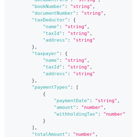
"bookNumber"
:
"string"
,
"documentNumber"
:
"string"
,
"taxDeductor"
:
{
"name"
:
"string"
,
"taxId"
:
"string"
,
"address"
:
"string"
}
,
"taxpayer"
:
{
"name"
:
"string"
,
"taxId"
:
"string"
,
"address"
:
"string"
}
,
"paymentTypes"
:
[
{
"paymentDate"
:
"string"
,
"amount"
:
"number"
,
"withholdingTax"
:
"number"
}
]
,
"totalAmount"
:
"number"
,