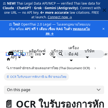
⚖️
NEW!
Thai Legal Data API/MCP — verified Thai law data for
Claude · ChatGPT · Grok · Gemini (Antigravity)
. Connect with
one URL — no API key.
4× more accurate
law citations. FREE
at launch.
Connect now →
⚖️
ใหม่!
OpenThai 2.0 Legal — โมเดลกฎหมายไทยแบบ
×
เปิด พร้อม
API ฟรี 1 เดือน เชื่อม RAG ในตัว
ทดลองเดโม
สด →
เครื่อง
เอกสาร
ผลิตภัณฑ์
บริการ
บริษัท
🇹🇭 ไทย
iApp
มือ AI
ราค
API
🔍 การจดจำอักขระด้วยแสงเอกสารไทย (Thai Document OCR)
📄 OCR ใบรับรองการหักภาษี ณ ที่จ่ายของไทย
On this page
📄 OCR ใบรับรองการหัก