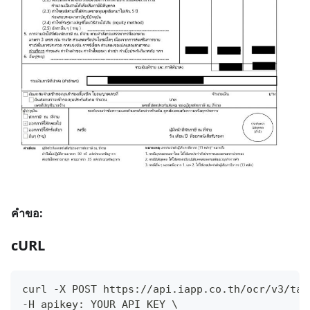
คำขอ:
cURL
curl -X POST https://api.iapp.co.th/ocr/v3/tax
-H apikey: YOUR_API_KEY \