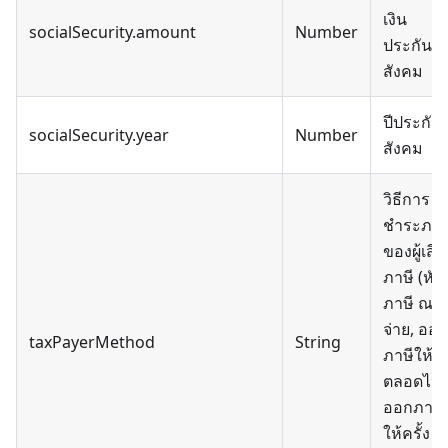
เงิน
socialSecurity.amount
Number
ประกัน
สังคม
ปีประกัน
socialSecurity.year
Number
สังคม
วิธีการ
ชำระภาษ
ของผู้เสีย
ภาษี (หัก
ภาษี ณ ที่
จ่าย, ออก
taxPayerMethod
String
ภาษีให้
ตลอดไป,
ออกภาษี
ให้ครั้ง