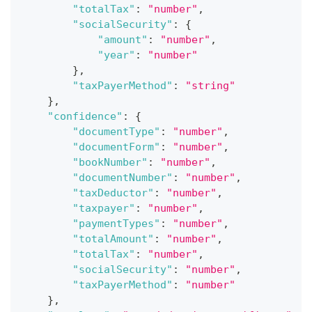
"totalTax"
:
"number"
,
"socialSecurity"
:
{
"amount"
:
"number"
,
"year"
:
"number"
}
,
"taxPayerMethod"
:
"string"
}
,
"confidence"
:
{
"documentType"
:
"number"
,
"documentForm"
:
"number"
,
"bookNumber"
:
"number"
,
"documentNumber"
:
"number"
,
"taxDeductor"
:
"number"
,
"taxpayer"
:
"number"
,
"paymentTypes"
:
"number"
,
"totalAmount"
:
"number"
,
"totalTax"
:
"number"
,
"socialSecurity"
:
"number"
,
"taxPayerMethod"
:
"number"
}
,