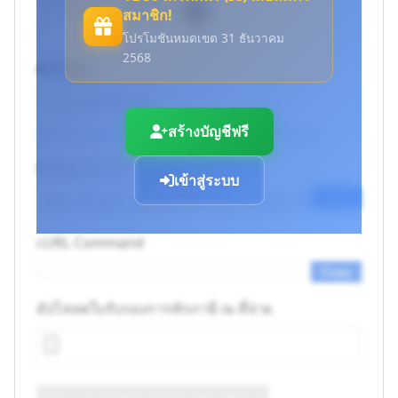
สมาชิก!
โปรโมชันหมดเขต 31 ธันวาคม
2568
API Key
สร้างบัญชีฟรี
Log in to use your API keys
or
Create an account
Endpoint URL
เข้าสู่ระบบ
Copy
cURL Command
Copy
อัปโหลดใบรับรองการหักภาษี ณ ที่จ่าย