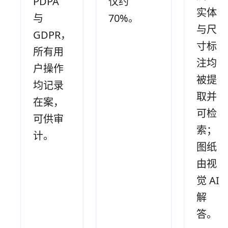
PDPA
仅约
实体
与
70%。
与尺
GDPR，
寸标
所有用
注均
户操作
被提
均记录
取并
在案，
可检
可供审
索；
计。
图纸
由视
觉 AI
解
答。