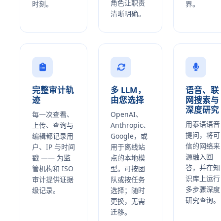
角色让职责
时刻。
界。
清晰明确。
完整审计轨
多 LLM，
语音、联
迹
由您选择
网搜索与
深度研究
每一次查看、
OpenAI、
用泰语语音
上传、查询与
Anthropic、
提问，将可
编辑都记录用
Google，或
信的网络来
户、IP 与时间
用于离线站
源融入回
戳 —— 为监
点的本地模
答，并在知
管机构和 ISO
型。可按团
识库上运行
审计提供证据
队或按任务
多步骤深度
级记录。
选择；随时
研究查询。
更换，无需
迁移。