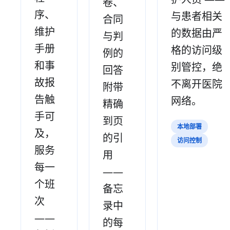
卷、
序、
与患者相关
合同
维护
的数据由严
与判
手册
格的访问级
例的
和事
别管控，绝
回答
故报
不离开医院
附带
告触
网络。
精确
手可
到页
本地部署
及，
的引
访问控制
服务
用
每一
——
个班
备忘
次
录中
——
的每