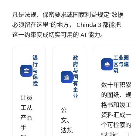
凡是法规、保密要求或国家利益规定“数据
必须留在这里”的地方， Chinda 3 都能把
这一约束变成切实可用的 AI 能力。
银
政
工业园
行
府
区与建
与
与
筑
保
国
险
有
数十年积累
企
的图纸、规
业
让员
格书和竣工
工从
公
资料汇成一
产品
文、
个可检索的
手
法规
“大脑”。 工