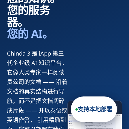
您的服务
器。
您的 AI。
Chinda 3 是 iApp 第三
代企业级 AI 知识平台。
它像人类专家一样阅读
贵公司的文档 —— 沿着
文档的真实结构进行导
航，而不是把文档切碎
chinda3.iapp.co.th
支持本地部署
成片段 —— 并以泰语或
英语作答， 引用精确到