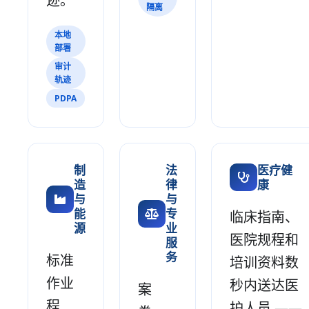
迹。
隔离
本地
部署
审计
轨迹
PDPA
制
法
医疗健
造
律
康
与
与
能
专
临床指南、
源
业
医院规程和
服
务
标准
培训资料数
作业
秒内送达医
案
程
护人员 ——