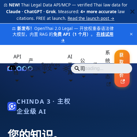
⚖️
NEW!
Thai Legal Data API/MCP — verified Thai law data for
Claude · ChatGPT · Grok
. Measured:
4× more accurate
law
citations. FREE at launch.
Read the launch post →
⚖️
新发布！
OpenThai 2.0 Legal — 开放权重泰语法律
×
大模型，内置 RAG 的
免费 API（1 个月）
。
在线试用
→
系
获
API
AI
产
公
统
取
文
Services
工
价
品
🇨🇳 中文
iApp
司
状
报
档
具
格
价
态
CHINDA 3 · 主权
企业级 AI
您的知识。