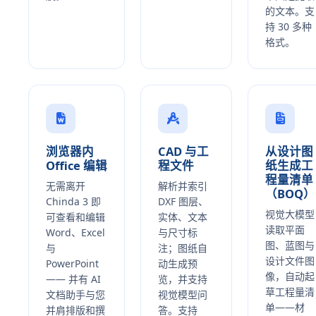
的文本。支
持 30 多种
格式。
浏览器内
CAD 与工
从设计图
Office 编辑
程文件
纸生成工
程量清单
无需离开
解析并索引
（BOQ）
Chinda 3 即
DXF 图层、
视觉大模型
可查看和编辑
实体、文本
读取平面
Word、Excel
与尺寸标
图、蓝图与
与
注；图纸自
设计文件图
PowerPoint
动生成预
像，自动起
—— 并有 AI
览，并支持
草工程量清
文档助手与您
视觉模型问
单——材
并肩排版和撰
答。支持