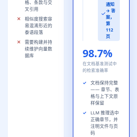
格、条款与交
通知
叉引用
→ 答
案，
相似度搜索容
第
易混淆形近的
112
泰语段落
页
需要构建并持
续维护向量数
98.7%
据库
在文档基准测试中
的检索准确率
文档保持完整
—— 章节、表
格与上下文原
样保留
LLM 推理选中
正确章节，并
注明文件与页
码