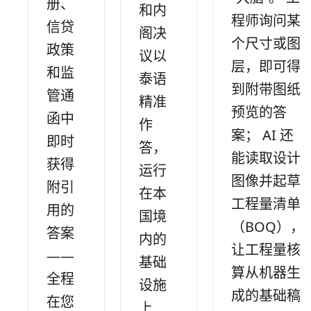
册、
和内
程师询问某
信贷
阁决
个尺寸或图
政策
议以
层，即可得
和监
泰语
到附带图纸
管通
精准
预览的答
函中
作
案； AI 还
即时
答，
能读取设计
获得
运行
图像并起草
附引
在本
工程量清单
用的
国境
（BOQ），
答案
内的
让工程量核
——
基础
算从机器生
全程
设施
成的基础稿
在您
上