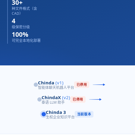
30+
种文件格式（含
CAD）
4
级保密分级
100%
可完全本地化部署
Chinda
(v1)
已停用
智能体聊天机器人平台
ChindaX
(v2)
已停用
泰语 LLM 助手
Chinda 3
当前版本
主权企业知识平台