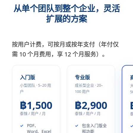
从单个团队到整个企业，灵活
扩展的方案
按用户计费，可按月或按年支付（年付仅
需 10 个月费用，享 12 个月服务）。
入门版
专业版
小型团队 · 5–20 用
成长型企业 · 20–
大
户
100 用户
5
฿1,500
฿2,900
泰铢 / 用户 / 月
泰铢 / 用户 / 月
泰
PDF、
包含入门版全
Word、Excel
部功能