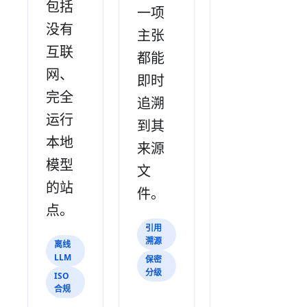
包括
一项
没有
主张
互联
都能
网、
即时
完全
追溯
运行
到其
本地
来源
模型
文
的站
件。
点。
引用
溯源
离线
LLM
保密
分级
ISO
合规