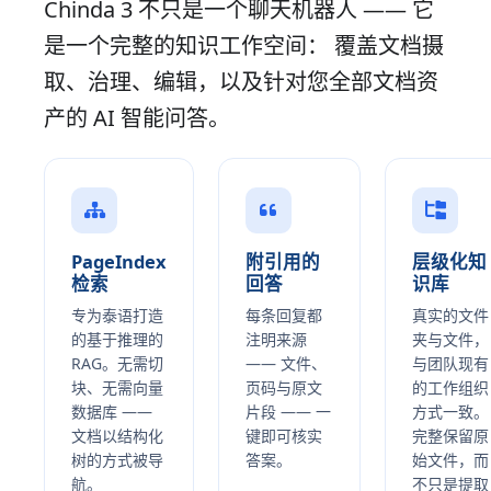
Chinda 3 不只是一个聊天机器人 —— 它
是一个完整的知识工作空间： 覆盖文档摄
取、治理、编辑，以及针对您全部文档资
产的 AI 智能问答。
PageIndex
附引用的
层级化知
检索
回答
识库
专为泰语打造
每条回复都
真实的文件
的基于推理的
注明来源
夹与文件，
RAG。无需切
—— 文件、
与团队现有
块、无需向量
页码与原文
的工作组织
数据库 ——
片段 —— 一
方式一致。
文档以结构化
键即可核实
完整保留原
树的方式被导
答案。
始文件，而
航。
不只是提取