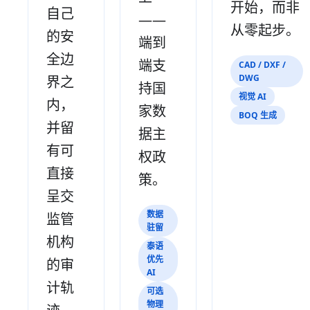
开始，而非
自己
——
从零起步。
的安
端到
全边
端支
CAD / DXF /
DWG
界之
持国
视觉 AI
内，
家数
BOQ 生成
并留
据主
有可
权政
直接
策。
呈交
数据
监管
驻留
机构
泰语
优先
的审
AI
计轨
可选
物理