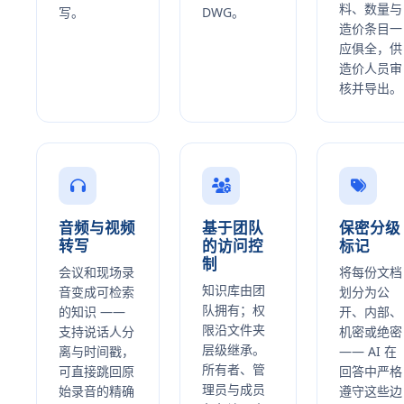
料、数量与
写。
DWG。
造价条目一
应俱全，供
造价人员审
核并导出。
音频与视频
基于团队
保密分级
转写
的访问控
标记
制
会议和现场录
将每份文档
知识库由团
音变成可检索
划分为公
队拥有；权
的知识 ——
开、内部、
限沿文件夹
支持说话人分
机密或绝密
层级继承。
离与时间戳，
—— AI 在
所有者、管
可直接跳回原
回答中严格
理员与成员
始录音的精确
遵守这些边