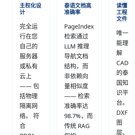
主权化设
泰语文档高
读懂
计
准确率
工程
文件
完全运
PageIndex
唯一
行在您
检索通过
能理
自己的
LLM 推理
解
服务器
导航文档
CAD
或私有
结构，而
的泰
云上
非依赖向
国知
—— 包
量相似度
识平
括物理
—— 检索
台。
隔离网
准确率达
DXF
络。 符
98.7%，而
图
合
传统 RAG
层、