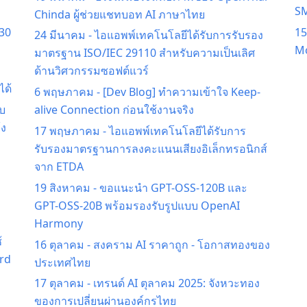
S
Chinda ผู้ช่วยแชทบอท AI ภาษาไทย
 30
15
24 มีนาคม
-
ไอแอพพ์เทคโนโลยีได้รับการรับรอง
Mo
มาตรฐาน ISO/IEC 29110 สำหรับความเป็นเลิศ
ด้านวิศวกรรมซอฟต์แวร์
ได้
6 พฤษภาคม
-
[Dev Blog] ทำความเข้าใจ Keep-
บ
alive Connection ก่อนใช้งานจริง
้ง
17 พฤษภาคม
-
ไอแอพพ์เทคโนโลยีได้รับการ
รับรองมาตรฐานการลงคะแนนเสียงอิเล็กทรอนิกส์
จาก ETDA
ม
19 สิงหาคม
-
ขอแนะนำ GPT-OSS-120B และ
GPT-OSS-20B พร้อมรองรับรูปแบบ OpenAI
Harmony
้
16 ตุลาคม
-
สงคราม AI ราคาถูก - โอกาสทองของ
rd
ประเทศไทย
17 ตุลาคม
-
เทรนด์ AI ตุลาคม 2025: จังหวะทอง
ของการเปลี่ยนผ่านองค์กรไทย