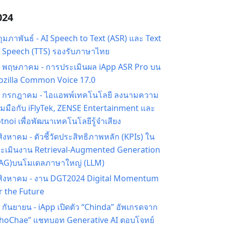
024
กุมภาพันธ์
-
AI Speech to Text (ASR) และ Text
 Speech (TTS) รองรับภาษาไทย
5 พฤษภาคม
-
การประเมินผล iApp ASR Pro บน
zilla Common Voice 17.0
8 กรกฎาคม
-
ไอแอพพ์เทคโนโลยี ลงนามความ
วมมือกับ iFlyTek, ZENSE Entertainment และ
tnoi เพื่อพัฒนาเทคโนโลยีรู้จำเสียง
สิงหาคม
-
ตัวชี้วัดประสิทธิภาพหลัก (KPIs) ใน
ะเมินงาน Retrieval-Augmented Generation
AG)บนโมเดลภาษาใหญ่ (LLM)
สิงหาคม
-
งาน DGT2024 Digital Momentum
r the Future
 กันยายน
-
iApp เปิดตัว “Chinda” อัพเกรดจาก
hoChae” แชทบอท Generative AI ตอบโจทย์