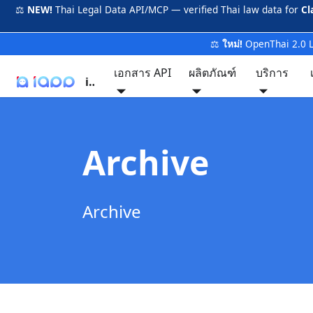
⚖️
NEW!
Thai Legal Data API/MCP — verified Thai law data for
Cl
⚖️
ใหม่!
OpenThai 2.0 
เอกสาร API
ผลิตภัณฑ์
บริการ
iApp
Archive
Archive