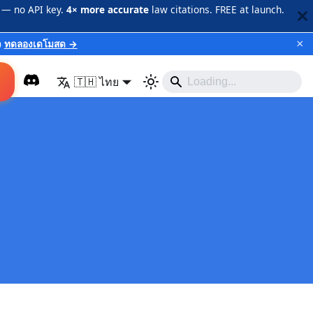
 — no API key.
4× more accurate
law citations. FREE at launch.
×
ว
ทดลองเดโมสด →
🇹🇭 ไทย