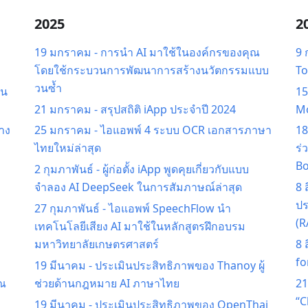
2025
2
19 มกราคม
-
การนำ AI มาใช้ในองค์กรของคุณ
9 
โดยใช้กระบวนการพัฒนาการสร้างนวัตกรรมแบบ
To
วนซ้ำ
ลน
1
21 มกราคม
-
สรุปสถิติ iApp ประจำปี 2024
Mo
้าง
25 มกราคม
-
ไอแอพพ์ 4 ระบบ OCR เอกสารภาษา
1
ไทยใหม่ล่าสุด
ร่
Bo
2 กุมภาพันธ์
-
ผู้ก่อตั้ง iApp พูดคุยเกี่ยวกับแบบ
จำลอง AI DeepSeek ในการสัมภาษณ์ล่าสุด
8 
ปร
27 กุมภาพันธ์
-
ไอแอพพ์ SpeechFlow นำ
(R
เทคโนโลยีเสียง AI มาใช้ในหลักสูตรฝึกอบรม
มหาวิทยาลัยเกษตรศาสตร์
8 
fo
19 มีนาคม
-
ประเมินประสิทธิภาพของ Thanoy ผู้
ุณ
ช่วยด้านกฎหมาย AI ภาษาไทย
21
“C
19 มีนาคม
-
ประเมินประสิทธิภาพของ OpenThai