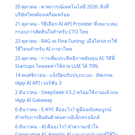
20 ตุลาคม
-
คาดการณ์เทคโนโลยี 2026: สิ่งที่
บริษัทไทยต้องเตรียมพร้อม
21 ตุลาคม
-
วิธีเลือก AI API Provider ที่เหมาะสม:
กรอบการตัดสินใจสำหรับ CTO ไทย
23 ตุลาคม
-
RAG vs Fine-Tuning: เมื่อไหร่ควรใช้
วิธีไหนสำหรับ AI ภาษาไทย
25 ตุลาคม
-
การเพิ่มประสิทธิภาพต้นทุน AI: วิธีที่
Startups ไทยลดค่าใช้จ่าย LLM ได้ 70%
14 พฤศจิกายน
-
แจ้งปิดปรับปรุงระบบ - อัพเกรด
iApp AI API เวอร์ชัน 3
2 ธันวาคม
-
DeepSeek-V3.2 พร้อมใช้งานแล้วบน
iApp AI Gateway
6 ธันวาคม
-
E-KYC คืออะไร? คู่มือฉบับสมบูรณ์
สำหรับการยืนยันตัวตนทางอิเล็กทรอนิกส์
6 ธันวาคม
-
AI คืออะไร? ทำความเข้าใจ
Generative AI, Agentic AI และการประยุกต์ใช้ใน