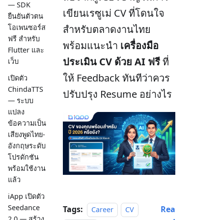
— SDK
เขียนเรซูเม่ CV ที่โดนใจ
ยืนยันตัวตน
โอเพนซอร์ส
สำหรับตลาดงานไทย
ฟรี สำหรับ
พร้อมแนะนำ
เครื่องมือ
Flutter และ
ประเมิน CV ด้วย AI ฟรี
ที่
เว็บ
ให้ Feedback ทันทีว่าควร
เปิดตัว
ChindaTTS
ปรับปรุง Resume อย่างไร
— ระบบ
แปลง
ข้อความเป็น
เสียงพูดไทย-
อังกฤษระดับ
โปรดักชัน
พร้อมใช้งาน
แล้ว
iApp เปิดตัว
Seedance
Tags:
Rea
Career
CV
2.0 — สร้าง