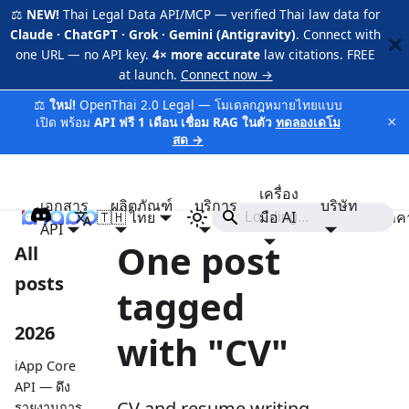
⚖️
NEW!
Thai Legal Data API/MCP — verified Thai law data for
Claude · ChatGPT · Grok · Gemini (Antigravity)
. Connect with
one URL — no API key.
4× more accurate
law citations. FREE
at launch.
Connect now →
⚖️
ใหม่!
OpenThai 2.0 Legal — โมเดลกฎหมายไทยแบบ
×
เปิด พร้อม
API ฟรี 1 เดือน เชื่อม RAG ในตัว
ทดลองเดโม
สด →
เครื่อง
เอกสาร
ผลิตภัณฑ์
บริการ
บริษัท
🇹🇭 ไทย
iApp
มือ AI
ราค
API
One post
All
posts
tagged
2026
with "CV"
iApp Core
API — ดึง
CV and resume writing
รายงานการ