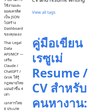
ใช้งานและ
ยอดเครดิต
View all tags
เป็น JSON
ไปสร้าง
Dashboard
ของคุณเอง
คู่มือเขียน
Thai Legal
Data
เรซูเม่
API/MCP —
เสริม
Claude /
Resume /
ChatGPT /
Grok ให้รู้
CV สำหรับ
กฎหมายไทย
แม่นยำขึ้น 4
เท่า
คนหางาน:
เอกสารไทย
6 ประเภท