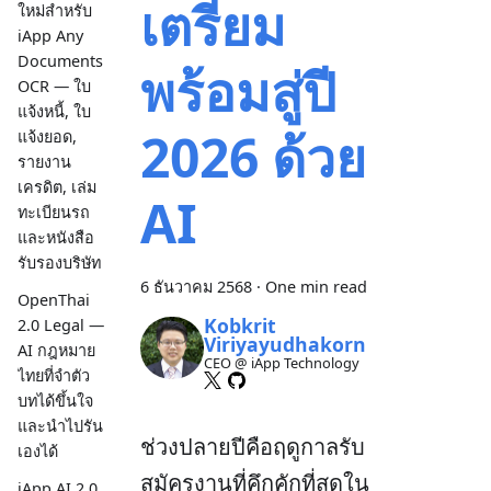
เตรียม
ใหม่สำหรับ
iApp Any
Documents
พร้อมสู่ปี
OCR — ใบ
แจ้งหนี้, ใบ
2026 ด้วย
แจ้งยอด,
รายงาน
เครดิต, เล่ม
AI
ทะเบียนรถ
และหนังสือ
รับรองบริษัท
6 ธันวาคม 2568
·
One min read
OpenThai
Kobkrit
2.0 Legal —
Viriyayudhakorn
AI กฎหมาย
CEO @ iApp Technology
ไทยที่จำตัว
บทได้ขึ้นใจ
และนำไปรัน
ช่วงปลายปีคือฤดูกาลรับ
เองได้
สมัครงานที่คึกคักที่สุดใน
iApp AI 2.0