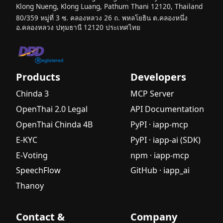
Language
Klong Nueng, Klong Luang, Pathum Thani 12120, Thailand
Model
80/359 หมู่ที่ 3 ซ. คลองหลวง 26 ถ. พหลโยธิน ต.คลองหนึ่ง
อ.คลองหลวง ปทุมธานี 12120 ประเทศไทย
(SLM) คือ
อะไร? คู่มือ
ฉบับสมบูรณ์
สำหรับผู้เริ่ม
ต้น
Products
Developers
เสียง AI คือ
Chinda 3
MCP Server
อะไร? คู่มือ
OpenThai 2.0 Legal
API Documentation
ฉบับสมบูรณ์
OpenThai Chinda 4B
PyPI · iapp-mcp
สำหรับธุรกิจ
ไทย 2025
E-KYC
PyPI · iapp-ai (SDK)
Large
E-Voting
npm · iapp-mcp
Language
SpeechFlow
GitHub · iapp_ai
Model
Thanoy
(LLM) คือ
อะไร? คู่มือ
ฉบับสมบูรณ์
Contact &
Company
สำหรับผู้เริ่ม