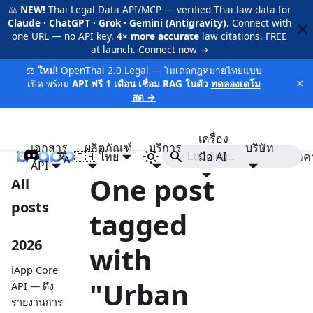
⚖️
NEW!
Thai Legal Data API/MCP — verified Thai law data for
Claude · ChatGPT · Grok · Gemini (Antigravity)
. Connect with
one URL — no API key.
4× more accurate
law citations. FREE
at launch.
Connect now →
⚖️
ใหม่!
OpenThai 2.0 Legal — โมเดลกฎหมายไทยแบบ
×
เปิด พร้อม
API ฟรี 1 เดือน เชื่อม RAG ในตัว
ทดลองเดโม
สด →
เครื่อง
เอกสาร
ผลิตภัณฑ์
บริการ
บริษัท
🇹🇭 ไทย
iApp
มือ AI
ราค
API
One post
All
posts
tagged
2026
with
iApp Core
"Urban
API — ดึง
รายงานการ