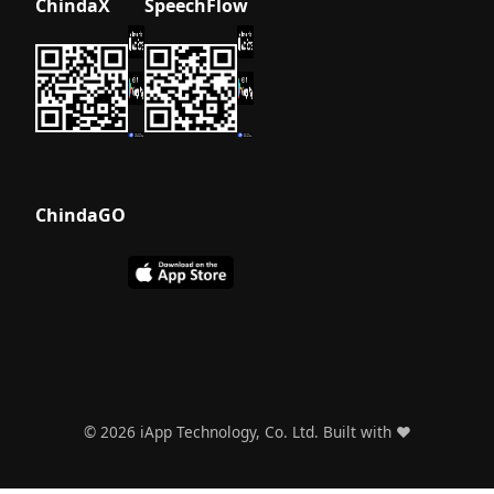
ChindaX
SpeechFlow
ISO/IEC
29110
สำหรับความ
เป็นเลิศด้าน
วิศวกรรม
ซอฟต์แวร์
ประเมิน
ประสิทธิภาพ
ChindaGO
ของ
OpenThai
Chinda ผู้
ช่วยแช
ทบอท AI
ภาษาไทย
ประเมิน
ประสิทธิภาพ
©
2026
iApp Technology, Co. Ltd. Built with ❤️
ของ Thanoy
ผู้ช่วยด้าน
กฎหมาย AI