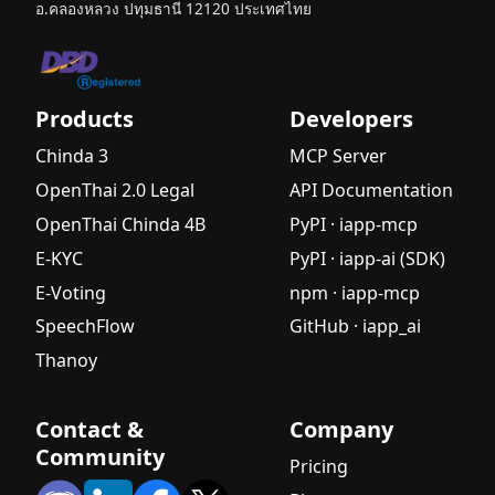
อ.คลองหลวง ปทุมธานี 12120 ประเทศไทย
องค์กรไทย
สงคราม AI
ราคาถูก -
โอกาสทอง
Products
Developers
ของ
Chinda 3
MCP Server
ประเทศไทย
OpenThai 2.0 Legal
API Documentation
ขอแนะนำ
OpenThai Chinda 4B
PyPI · iapp-mcp
GPT-OSS-
120B และ
E-KYC
PyPI · iapp-ai (SDK)
GPT-OSS-
E-Voting
npm · iapp-mcp
20B พร้อม
SpeechFlow
GitHub · iapp_ai
รองรับรูป
แบบ
Thanoy
OpenAI
Harmony
Contact &
Company
ไอแอพพ์
Community
Pricing
เทคโนโลยี
ได้รับการ