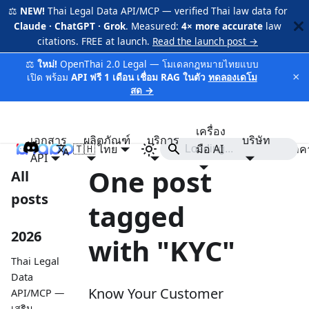
⚖️
NEW!
Thai Legal Data API/MCP — verified Thai law data for
Claude · ChatGPT · Grok
. Measured:
4× more accurate
law
citations. FREE at launch.
Read the launch post →
⚖️
ใหม่!
OpenThai 2.0 Legal — โมเดลกฎหมายไทยแบบ
×
เปิด พร้อม
API ฟรี 1 เดือน เชื่อม RAG ในตัว
ทดลองเดโม
สด →
เครื่อง
เอกสาร
ผลิตภัณฑ์
บริการ
บริษัท
🇹🇭 ไทย
iApp
มือ AI
ราค
API
One post
All
posts
tagged
2026
with "KYC"
Thai Legal
Data
Know Your Customer
API/MCP —
เสริม