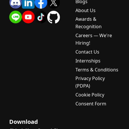
Blogs
รับรอง
About Us
มาตรฐาน
Awards &
การลง
คะแนนเสียง
Recognition
อิเล็กทรอนิก
Careers — We're
ส์จาก ETDA
Hiring!
[Dev Blog]
Contact Us
ทำความ
Internships
เข้าใจ
Keep-alive
Terms & Conditions
Connection
Privacy Policy
ก่อนใช้งาน
(PDPA)
จริง
Cookie Policy
ไอแอพพ์
Consent Form
เทคโนโลยี
ได้รับการ
รับรอง
Download
มาตรฐาน