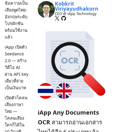
Kobkrit
ข้อความเป็น
Viriyayudhakorn
เสียงพูดไทย-
CEO @ iApp Technology
อังกฤษระดับ
โปรดักชัน
พร้อมใช้งาน
แล้ว
iApp เปิดตัว
Seedance
2.0 — สร้าง
วิดีโอ AI
ผ่าน API key
เดียวที่จ่าย
เป็นเงินบาท
เปิดตัวโคลน
เสียงภาษา
iApp Any Documents
ไทย —
โคลนเสียง
OCR
สามารถอ่านเอกสาร
ใครก็ได้ใน
ไทยได้อีก 6 ประเภทแล้ว
10 วินาที