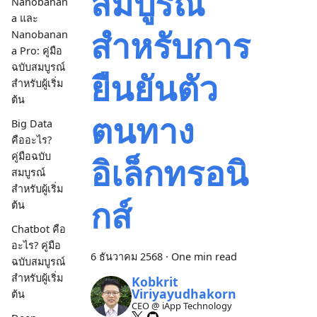
สมบูรณ์
Nanobanan
a และ
สำหรับการ
Nanobanan
a Pro: คู่มือ
ฉบับสมบูรณ์
ยืนยันตัว
สำหรับผู้เริ่ม
ต้น
ตนทาง
Big Data
คืออะไร?
คู่มือฉบับ
อิเล็กทรอนิ
สมบูรณ์
สำหรับผู้เริ่ม
กส์
ต้น
Chatbot คือ
อะไร? คู่มือ
6 ธันวาคม 2568
·
One min read
ฉบับสมบูรณ์
สำหรับผู้เริ่ม
Kobkrit
Viriyayudhakorn
ต้น
CEO @ iApp Technology