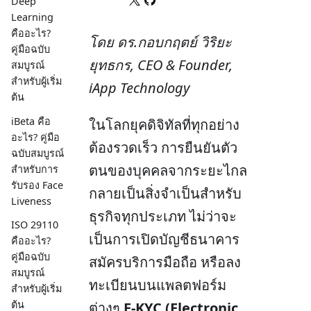
Deep
Learning
คืออะไร?
โดย ดร.กอบกฤตย์ วิริยะ
คู่มือฉบับ
ยุทธกร, CEO & Founder,
สมบูรณ์
สำหรับผู้เริ่ม
iApp Technology
ต้น
iBeta คือ
ในโลกยุคดิจิทัลที่ทุกอย่าง
อะไร? คู่มือ
ต้องรวดเร็ว การยืนยันตัว
ฉบับสมบูรณ์
ตนของบุคคลจากระยะไกล
สำหรับการ
รับรอง Face
กลายเป็นสิ่งจำเป็นสำหรับ
Liveness
ธุรกิจทุกประเภท ไม่ว่าจะ
ISO 29110
เป็นการเปิดบัญชีธนาคาร
คืออะไร?
คู่มือฉบับ
สมัครบริการมือถือ หรือลง
สมบูรณ์
ทะเบียนบนแพลตฟอร์ม
สำหรับผู้เริ่ม
ต้น
ต่างๆ
E-KYC (Electronic