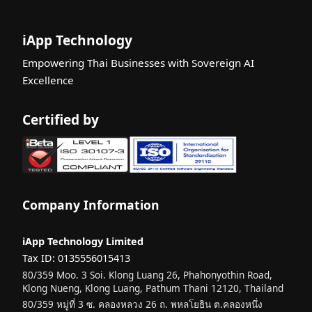
วิธีเลือก AI
API
iApp Technology
Provider ที่
เหมาะสม:
Empowering Thai Businesses with Sovereign AI
กรอบการ
Excellence
ตัดสินใจ
สำหรับ CTO
Certified by
ไทย
คาดการณ์
เทคโนโลยี
2026: สิ่งที่
บริษัทไทย
Company Information
ต้องเตรียม
พร้อม
iApp Technology Limited
เทรนด์ AI
Tax ID: 0135556015413
ตุลาคม
80/359 Moo. 3 Soi. Klong Luang 26, Phahonyothin Road,
2025: จังหวะ
Klong Nueng, Klong Luang, Pathum Thani 12120, Thailand
ทองของการ
80/359 หมู่ที่ 3 ซ. คลองหลวง 26 ถ. พหลโยธิน ต.คลองหนึ่ง
เปลี่ยนผ่าน