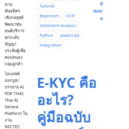
d
นาม
Tutorial
mor
พันธมิตร
Beginners
OCR
เชิงกลยุทธ์
e
พัฒนาหุ่น
Sentiment Analysis
ยนต์บริการ
Python
JavaScript
ยกระดับ
ปัญญา
Integration
ประดิษฐ์เพื่อ
ตอบสนอง
กลุ่มลูกค้า
ไอแอพพ์
E-KYC คือ
ออกบูธ/
บรรยาย AI
อะไร?
FOR THAI:
Thai AI
Service
คู่มือฉบับ
Platform ใน
งาน
NECTEC-