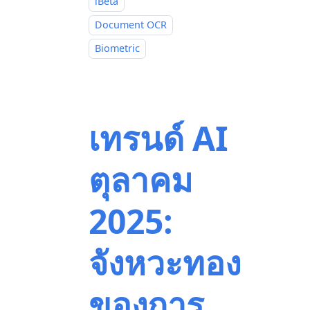
iBeta
Document OCR
Biometric
เทรนด์ AI
ตุลาคม
2025:
จังหวะทอง
ของการ