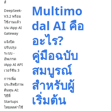
ส์
Multimo
DeepSeek-
V3.2 พร้อม
dal AI คือ
ใช้งานแล้ว
บน iApp AI
Gateway
อะไร?
แจ้งปิด
ปรับปรุง
คู่มือฉบับ
ระบบ -
อัพเกรด
สมบูรณ์
iApp AI API
เวอร์ชัน 3
การเพิ่ม
สำหรับผู้
ประสิทธิภาพ
ต้นทุน AI:
เริ่มต้น
วิธีที่
Startups
ไทยลดค่าใช้