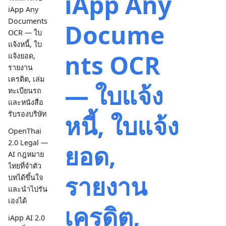
iApp Any
iApp Any
Documents
Docume
OCR — ใบ
แจ้งหนี้, ใบ
nts OCR
แจ้งยอด,
รายงาน
เครดิต, เล่ม
— ใบแจ้ง
ทะเบียนรถ
และหนังสือ
รับรองบริษัท
หนี้, ใบแจ้ง
OpenThai
2.0 Legal —
ยอด,
AI กฎหมาย
ไทยที่จำตัว
รายงาน
บทได้ขึ้นใจ
และนำไปรัน
เองได้
เครดิต,
iApp AI 2.0