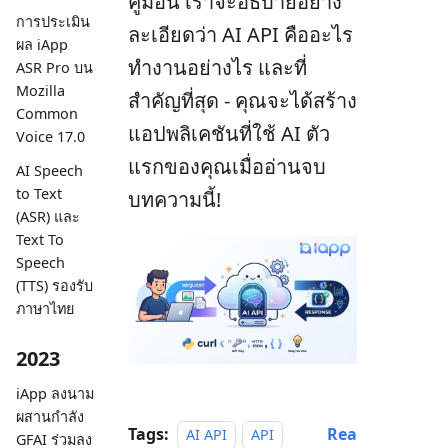
คู่มือนี้ เราจะอธิบายอย่าง
การประเมิน
ละเอียดว่า AI API คืออะไร
ผล iApp
ทำงานอย่างไร และที่
ASR Pro บน
Mozilla
สำคัญที่สุด - คุณจะได้สร้าง
Common
แอปพลิเคชันที่ใช้ AI ตัว
Voice 17.0
แรกของคุณเมื่ออ่านจบ
AI Speech
to Text
บทความนี้!
(ASR) และ
Text To
Speech
(TTS) รองรับ
ภาษาไทย
2023
iApp ลงนาม
ผสานกำลัง
Tags:
Rea
AI API
API
GFAI ร่วมลง