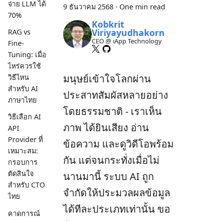
จ่าย LLM ได้
9 ธันวาคม 2568
·
One min read
70%
Kobkrit
Viriyayudhakorn
RAG vs
CEO @ iApp Technology
Fine-
Tuning: เมื่อ
ไหร่ควรใช้
มนุษย์เข้าใจโลกผ่าน
วิธีไหน
สำหรับ AI
ประสาทสัมผัสหลายอย่าง
ภาษาไทย
โดยธรรมชาติ - เราเห็น
วิธีเลือก AI
ภาพ ได้ยินเสียง อ่าน
API
Provider ที่
ข้อความ และดูวิดีโอพร้อม
เหมาะสม:
กัน แต่จนกระทั่งเมื่อไม่
กรอบการ
ตัดสินใจ
นานมานี้ ระบบ AI ถูก
สำหรับ CTO
จำกัดให้ประมวลผลข้อมูล
ไทย
ได้ทีละประเภทเท่านั้น ขอ
คาดการณ์