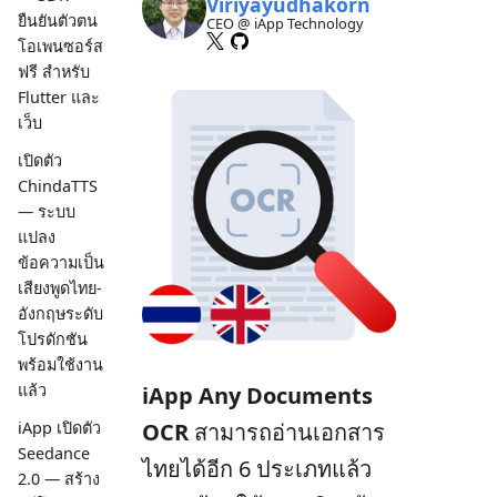
Viriyayudhakorn
ยืนยันตัวตน
CEO @ iApp Technology
โอเพนซอร์ส
ฟรี สำหรับ
Flutter และ
เว็บ
เปิดตัว
ChindaTTS
— ระบบ
แปลง
ข้อความเป็น
เสียงพูดไทย-
อังกฤษระดับ
โปรดักชัน
พร้อมใช้งาน
แล้ว
iApp Any Documents
OCR
สามารถอ่านเอกสาร
iApp เปิดตัว
Seedance
ไทยได้อีก 6 ประเภทแล้ว
2.0 — สร้าง