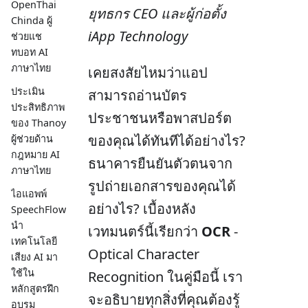
OpenThai
ยุทธกร CEO และผู้ก่อตั้ง
Chinda ผู้
iApp Technology
ช่วยแช
ทบอท AI
ภาษาไทย
เคยสงสัยไหมว่าแอป
ประเมิน
สามารถอ่านบัตร
ประสิทธิภาพ
ประชาชนหรือพาสปอร์ต
ของ Thanoy
ของคุณได้ทันทีได้อย่างไร?
ผู้ช่วยด้าน
กฎหมาย AI
ธนาคารยืนยันตัวตนจาก
ภาษาไทย
รูปถ่ายเอกสารของคุณได้
ไอแอพพ์
อย่างไร? เบื้องหลัง
SpeechFlow
นำ
เวทมนตร์นี้เรียกว่า
OCR
-
เทคโนโลยี
Optical Character
เสียง AI มา
ใช้ใน
Recognition ในคู่มือนี้ เรา
หลักสูตรฝึก
จะอธิบายทุกสิ่งที่คุณต้องรู้
อบรม