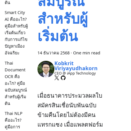
สมบูรณ์
ต้น
สำหรับผู้
Smart City
AI คืออะไร?
คู่มือสำหรับผู้
เริ่มต้น
เริ่มต้นเกี่ยว
กับการแก้ไข
ปัญหาเมือง
14 ธันวาคม 2568
·
One min read
อัจฉริยะ
Kobkrit
Thai
Viriyayudhakorn
Document
CEO @ iApp Technology
OCR คือ
อะไร? คู่มือ
ฉบับสมบูรณ์
เมื่อธนาคารประมวลผลใบ
สำหรับผู้เริ่ม
ต้น
สมัครสินเชื่อนับพันฉบับ
Thai NLP
ข้ามคืนโดยไม่ต้องมีคน
คืออะไร?
แทรกแซง เมื่อแพลตฟอร์ม
คู่มือการ