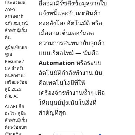
อีคอมเมิร์ซดึงข้อมูลจากใบ
ประมวลผล
ภาษา
แจ้งหนี้และอัปเดตสินค้า
ธรรมชาติ
คงคลังโดยอัตโนมัติ หรือ
ฉบับสมบูรณ์
สำหรับผู้เริ่ม
เมื่อคอลเซ็นเตอร์ถอด
ต้น
ความการสนทนากับลูกค้า
คู่มือเขียนเร
แบบเรียลไทม์ — นั่นคือ
ซูเม่
Resume /
Automation
หรือระบบ
CV สำหรับ
อัตโนมัติกำลังทำงาน มัน
คนหางาน:
คือเทคโนโลยีที่ให้
เตรียมพร้อม
สู่ปี 2026
เครื่องจักรทำงานซ้ำๆ เพื่อ
ด้วย AI
ให้มนุษย์มุ่งเน้นในสิ่งที่
AI API คือ
สำคัญที่สุด
อะไร? คู่มือ
สำหรับผู้เริ่ม
ต้นพร้อมบท
เรียนเชิง