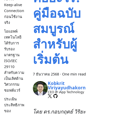
Keep-alive
คู่มือฉบับ
Connection
ก่อนใช้งาน
จริง
สมบูรณ์
ไอแอพพ์
เทคโนโลยี
สำหรับผู้
ได้รับการ
รับรอง
เริ่มต้น
มาตรฐาน
ISO/IEC
29110
สำหรับความ
7 ธันวาคม 2568
·
One min read
เป็นเลิศด้าน
Kobkrit
วิศวกรรม
Viriyayudhakorn
ซอฟต์แวร์
CEO @ iApp Technology
ประเมิน
ประสิทธิภาพ
โดย ดร.กอบกฤตย์ วิริยะ
ของ