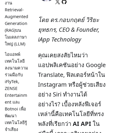
งาน
Retrieval-
Augmented
โดย ดร.กอบกฤตย์ วิริยะ
Generation
ยุทธกร, CEO & Founder,
(RAG)บน
โมเดลภาษา
iApp Technology
ใหญ่ (LLM)
คุณเคยสงสัยไหมว่า
ไอแอพพ์
เทคโนโลยี
แอปพลิเคชันอย่าง Google
ลงนามความ
Translate, ฟิลเตอร์หน้าใน
ร่วมมือกับ
iFlyTek,
Instagram หรือผู้ช่วยเสียง
ZENSE
อย่าง Siri ทำงานได้
Entertainm
ent และ
อย่างไร? เบื้องหลังฟีเจอร์
Botnoi เพื่อ
เหล่านี้คือเทคโนโลยีที่ทรง
พัฒนา
เทคโนโลยีรู้
พลังที่เรียกว่า
AI API
ใน
จำเสียง