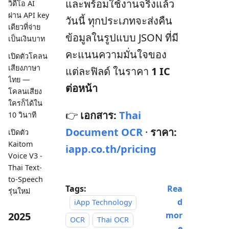
และพร้อมใช้งานจริงแล้ว
วิดีโอ AI
ผ่าน API key
วันนี้ ทุกประเภทจะส่งคืน
เดียวที่จ่าย
ข้อมูลในรูปแบบ JSON ที่มี
เป็นเงินบาท
คะแนนความมั่นใจของ
เปิดตัวโคลน
เสียงภาษา
แต่ละฟิลด์ ในราคา
1 IC
ไทย —
ต่อหน้า
โคลนเสียง
ใครก็ได้ใน
👉
เอกสาร:
Thai
10 วินาที
Document OCR
·
ราคา:
เปิดตัว
Kaitom
iapp.co.th/pricing
Voice V3 -
Thai Text-
to-Speech
Tags:
Rea
รุ่นใหม่
d
iApp Technology
mor
2025
OCR
Thai OCR
e