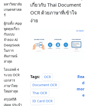
เกี่ยวกับ Thai Document
มหาวิทยาลัย
เกษตรศาสต
OCR ด้วยภาษาที่เข้าใจ
ร์
ง่าย
ผู้ก่อตั้ง iApp
พูดคุยเกี่ยว
กับแบบ
จำลอง AI
DeepSeek
ในการ
สัมภาษณ์
ล่าสุด
ไอแอพพ์ 4
ระบบ OCR
Tags:
Rea
OCR
เอกสาร
d
Document OCR
ภาษาไทย
mor
ใหม่ล่าสุด
Thai OCR
e
สรุปสถิติ
ID Card OCR
iApp ประจำ