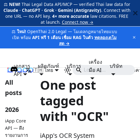
⚖️
NEW!
Thai Legal Data API/MCP — verified Thai law data for
Claude · ChatGPT · Grok · Gemini (Antigravity)
. Connect with
one URL — no API key.
4× more accurate
law citations. FREE
at launch.
Connect now →
⚖️
ใหม่!
OpenThai 2.0 Legal — โมเดลกฎหมายไทยแบบ
×
เปิด พร้อม
API ฟรี 1 เดือน เชื่อม RAG ในตัว
ทดลองเดโม
สด →
เครื่อง
เอกสาร
ผลิตภัณฑ์
บริการ
บริษัท
🇹🇭 ไทย
iApp
มือ AI
ราค
API
One post
All
posts
tagged
2026
with "OCR"
iApp Core
API — ดึง
iApp's OCR System
รายงานการ