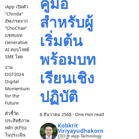
คู่มือ
iApp เปิดตัว
“Chinda”
สำหรับผู้
อัพเกรดจาก
“ChoChae”
เริ่มต้น
แชทบอท
Generative
AI ตอบโจทย์
พร้อมบท
SME ไทย
งาน
เรียนเชิง
DGT2024
Digital
Momentum
ปฏิบัติ
for the
Future
ตัวชี้วัด
6 ธันวาคม 2568
·
One min read
ประสิทธิภาพ
Kobkrit
หลัก (KPIs)
Viriyayudhakorn
ในประเมิน
CEO @ iApp Technology