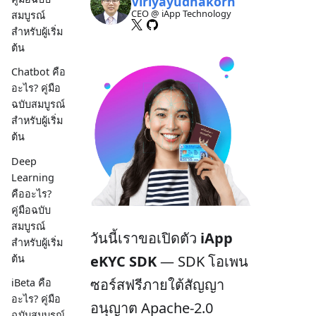
Viriyayudhakorn
CEO @ iApp Technology
สมบูรณ์
สำหรับผู้เริ่ม
ต้น
Chatbot คือ
อะไร? คู่มือ
ฉบับสมบูรณ์
สำหรับผู้เริ่ม
ต้น
Deep
Learning
คืออะไร?
คู่มือฉบับ
สมบูรณ์
วันนี้เราขอเปิดตัว
iApp
สำหรับผู้เริ่ม
ต้น
eKYC SDK
— SDK โอเพน
ซอร์สฟรีภายใต้สัญญา
iBeta คือ
อะไร? คู่มือ
อนุญาต Apache-2.0
ฉบับสมบูรณ์