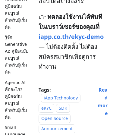
สอบได้อย่างอิสระ
คู่มือฉบับ
สมบูรณ์
👉
ทดลองใช้งานได้ทันที
สำหรับผู้เริ่ม
ในเบราว์เซอร์ของคุณที่
ต้น
iapp.co.th/ekyc-demo
รู้จัก
Generative
— ไม่ต้องติดตั้ง ไม่ต้อง
AI: คู่มือฉบับ
สมัครสมาชิกเพื่อดูการ
สมบูรณ์
สำหรับผู้เริ่ม
ทำงาน
ต้น
Agentic AI
คืออะไร?
Tags:
Rea
คู่มือฉบับ
d
iApp Technology
สมบูรณ์
mor
eKYC
SDK
สำหรับผู้เริ่ม
e
ต้น
Open Source
Small
Announcement
Language