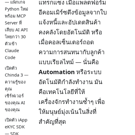
แทรกแซง เมื่อแพลตฟอร์ม
— แพ็กเกจ
Python ใหม่
อีคอมเมิร์ซดึงข้อมูลจากใบ
พร้อม MCP
แจ้งหนี้และอัปเดตสินค้า
Server ที่
เสียบ AI API
คงคลังโดยอัตโนมัติ หรือ
ไทยกว่า 30
เมื่อคอลเซ็นเตอร์ถอด
ตัวเข้า
Claude
ความการสนทนากับลูกค้า
Code
แบบเรียลไทม์ — นั่นคือ
เปิดตัว
Automation
หรือระบบ
Chinda 3 —
อัตโนมัติกำลังทำงาน มัน
ความรู้ของ
คุณ
คือเทคโนโลยีที่ให้
เซิร์ฟเวอร์
เครื่องจักรทำงานซ้ำๆ เพื่อ
ของคุณ AI
ของคุณ
ให้มนุษย์มุ่งเน้นในสิ่งที่
เปิดตัว iApp
สำคัญที่สุด
eKYC SDK
— SDK