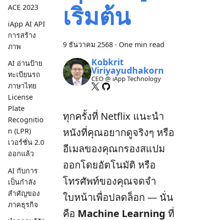
เริ่มต้น
ACE 2023
iApp AI API
การสร้าง
9 ธันวาคม 2568
·
One min read
ภาพ
Kobkrit
AI อ่านป้าย
Viriyayudhakorn
ทะเบียนรถ
CEO @ iApp Technology
ภาษาไทย
License
Plate
ทุกครั้งที่ Netflix แนะนำ
Recognitio
หนังที่คุณอยากดูจริงๆ หรือ
n (LPR)
เวอร์ชั่น 2.0
อีเมลของคุณกรองสแปม
ออกแล้ว
ออกโดยอัตโนมัติ หรือ
AI กับการ
โทรศัพท์ของคุณจดจำ
เป็นกำลัง
สำคัญของ
ใบหน้าเพื่อปลดล็อก — นั่น
ภาคธุรกิจ
คือ
Machine Learning
ที่