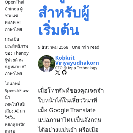
OpenThai
สำหรับผู้
Chinda ผู้
ช่วยแช
ทบอท AI
เริ่มต้น
ภาษาไทย
ประเมิน
ประสิทธิภาพ
9 ธันวาคม 2568
·
One min read
ของ Thanoy
Kobkrit
ผู้ช่วยด้าน
Viriyayudhakorn
กฎหมาย AI
CEO @ iApp Technology
ภาษาไทย
ไอแอพพ์
เมื่อโทรศัพท์ของคุณจดจำ
SpeechFlow
นำ
ใบหน้าได้ในเสี้ยววินาที
เทคโนโลยี
เมื่อ Google Translate
เสียง AI มา
ใช้ใน
แปลภาษาไทยเป็นอังกฤษ
หลักสูตรฝึก
ได้อย่างแม่นยำ หรือเมื่อ
อบรม