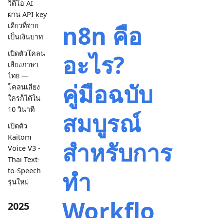
วิดีโอ AI
ผ่าน API key
n8n คือ
เดียวที่จ่าย
เป็นเงินบาท
เปิดตัวโคลน
อะไร?
เสียงภาษา
ไทย —
คู่มือฉบับ
โคลนเสียง
ใครก็ได้ใน
10 วินาที
สมบูรณ์
เปิดตัว
Kaitom
สำหรับการ
Voice V3 -
Thai Text-
ทำ
to-Speech
รุ่นใหม่
Workflo
2025