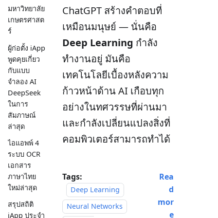
ChatGPT สร้างคำตอบที่
มหาวิทยาลัย
เกษตรศาสต
เหมือนมนุษย์ — นั่นคือ
ร์
Deep Learning
กำลัง
ผู้ก่อตั้ง iApp
ทำงานอยู่ มันคือ
พูดคุยเกี่ยว
กับแบบ
เทคโนโลยีเบื้องหลังความ
จำลอง AI
ก้าวหน้าด้าน AI เกือบทุก
DeepSeek
ในการ
อย่างในทศวรรษที่ผ่านมา
สัมภาษณ์
และกำลังเปลี่ยนแปลงสิ่งที่
ล่าสุด
คอมพิวเตอร์สามารถทำได้
ไอแอพพ์ 4
ระบบ OCR
เอกสาร
Tags:
Rea
ภาษาไทย
ใหม่ล่าสุด
d
Deep Learning
mor
สรุปสถิติ
Neural Networks
e
iApp ประจำ