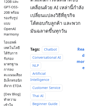
120B และ
เคลื่อนด้วย AI เหล่านี้กำลัง
GPT-OSS-
20B พร้อม
เปลี่ยนแปลงวิธีที่ธุรกิจ
รองรับรูป
โต้ตอบกับลูกค้า และพวก
แบบ
OpenAI
มันฉลาดขึ้นทุกวัน
Harmony
ไอแอพพ์
เทคโนโลยี
Tags:
Rea
Chatbot
ได้รับการ
d
Conversational AI
รับรอง
mor
มาตรฐาน
NLP
e
การลง
Artificial
คะแนนเสียง
Intelligence
อิเล็กทรอนิก
ส์จาก ETDA
Customer Service
[Dev Blog]
Thai AI
ทำความ
Beginner Guide
เข้าใจ