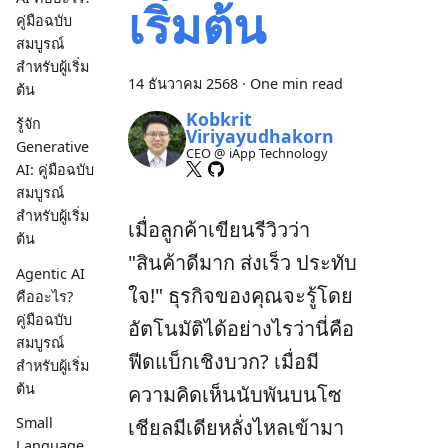
เริ่มต้น
คู่มือฉบับ
สมบูรณ์
สำหรับผู้เริ่ม
14 ธันวาคม 2568
·
One min read
ต้น
Kobkrit
รู้จัก
Viriyayudhakorn
Generative
CEO @ iApp Technology
AI: คู่มือฉบับ
สมบูรณ์
สำหรับผู้เริ่ม
เมื่อลูกค้าเขียนรีวิวว่า
ต้น
"สินค้าดีมาก ส่งเร็ว ประทับ
Agentic AI
ใจ!" ธุรกิจของคุณจะรู้โดย
คืออะไร?
คู่มือฉบับ
อัตโนมัติได้อย่างไรว่านี่คือ
สมบูรณ์
ฟีดแบ็กเชิงบวก? เมื่อมี
สำหรับผู้เริ่ม
ต้น
ความคิดเห็นนับพันบนโซ
Small
เชียลมีเดียหลั่งไหลเข้ามา
Language