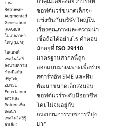
ถ้าคุณเคยสงสัยว่าบริษัท
งาน
ซอฟต์แวร์ขนาดเล็กจะ
Retrieval-
Augmented
แข่งขันกับบริษัทใหญ่ใน
Generation
เรื่องคุณภาพและความน่า
(RAG)บน
โมเดลภาษา
เชื่อถือได้อย่างไร คำตอบ
ใหญ่ (LLM)
มักอยู่ที่
ISO 29110
ไอแอพพ์
มาตรฐานสากลนี้ถูก
เทคโนโลยี
ลงนามความ
ออกแบบมาเฉพาะเพื่อช่วย
ร่วมมือกับ
สตาร์ทอัพ SME และทีม
iFlyTek,
พัฒนาขนาดเล็กส่งมอบ
ZENSE
Entertainm
ซอฟต์แวร์ระดับมืออาชีพ
ent และ
โดยไม่จมอยู่กับ
Botnoi เพื่อ
พัฒนา
กระบวนการราชการที่ยุ่ง
เทคโนโลยีรู้
ยาก
จำเสียง