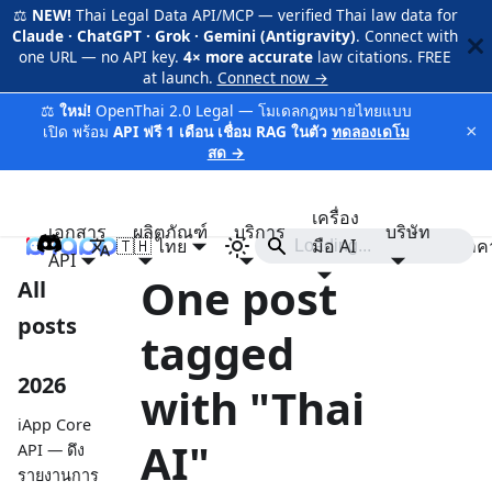
⚖️
NEW!
Thai Legal Data API/MCP — verified Thai law data for
Claude · ChatGPT · Grok · Gemini (Antigravity)
. Connect with
one URL — no API key.
4× more accurate
law citations. FREE
at launch.
Connect now →
⚖️
ใหม่!
OpenThai 2.0 Legal — โมเดลกฎหมายไทยแบบ
×
เปิด พร้อม
API ฟรี 1 เดือน เชื่อม RAG ในตัว
ทดลองเดโม
สด →
เครื่อง
เอกสาร
ผลิตภัณฑ์
บริการ
บริษัท
🇹🇭 ไทย
iApp
มือ AI
ราค
API
One post
All
posts
tagged
2026
with "Thai
iApp Core
AI"
API — ดึง
รายงานการ