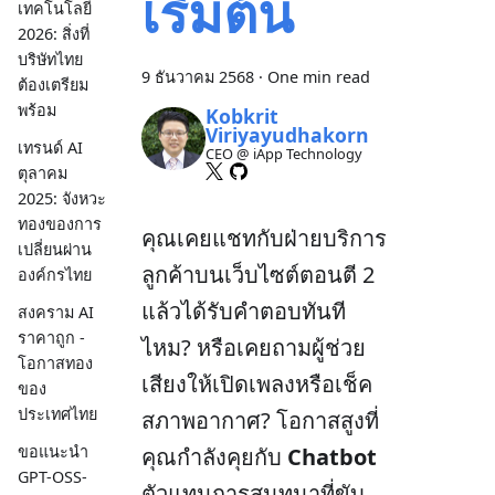
เริ่มต้น
เทคโนโลยี
2026: สิ่งที่
บริษัทไทย
9 ธันวาคม 2568
·
One min read
ต้องเตรียม
พร้อม
Kobkrit
Viriyayudhakorn
เทรนด์ AI
CEO @ iApp Technology
ตุลาคม
2025: จังหวะ
ทองของการ
คุณเคยแชทกับฝ่ายบริการ
เปลี่ยนผ่าน
ลูกค้าบนเว็บไซต์ตอนตี 2
องค์กรไทย
แล้วได้รับคำตอบทันที
สงคราม AI
ราคาถูก -
ไหม? หรือเคยถามผู้ช่วย
โอกาสทอง
เสียงให้เปิดเพลงหรือเช็ค
ของ
ประเทศไทย
สภาพอากาศ? โอกาสสูงที่
ขอแนะนำ
คุณกำลังคุยกับ
Chatbot
GPT-OSS-
ตัวแทนการสนทนาที่ขับ