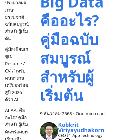
Big Data
ประมวลผล
ภาษา
คืออะไร?
ธรรมชาติ
ฉบับสมบูรณ์
สำหรับผู้เริ่ม
คู่มือฉบับ
ต้น
คู่มือเขียนเร
สมบูรณ์
ซูเม่
Resume /
สำหรับผู้
CV สำหรับ
คนหางาน:
เตรียมพร้อม
เริ่มต้น
สู่ปี 2026
ด้วย AI
AI API คือ
9 ธันวาคม 2568
·
One min read
อะไร? คู่มือ
Kobkrit
สำหรับผู้เริ่ม
Viriyayudhakorn
ต้นพร้อมบท
CEO @ iApp Technology
เรียนเชิง