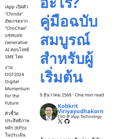
อะไร?
iApp เปิดตัว
คู่มือฉบับ
“Chinda”
อัพเกรดจาก
“ChoChae”
สมบูรณ์
แชทบอท
Generative
AI ตอบโจทย์
สำหรับผู้
SME ไทย
งาน
เริ่มต้น
DGT2024
Digital
Momentum
9 ธันวาคม 2568
·
One min read
for the
Future
Kobkrit
Viriyayudhakorn
ตัวชี้วัด
CEO @ iApp Technology
ประสิทธิภาพ
หลัก (KPIs)
ในประเมิน