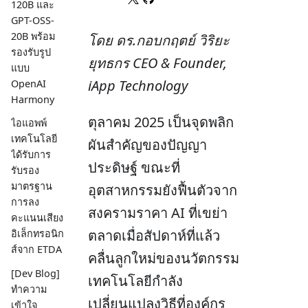
120B และ
GPT-OSS-
20B พร้อม
โดย ดร.กอบกฤตย์ วิริยะ
รองรับรูป
ยุทธกร CEO & Founder,
แบบ
iApp Technology
OpenAI
Harmony
ตุลาคม 2025 เป็นจุดพลิก
ไอแอพพ์
เทคโนโลยี
ผันสำคัญของปัญญา
ได้รับการ
ประดิษฐ์ ขณะที่
รับรอง
มาตรฐาน
อุตสาหกรรมยังฟื้นตัวจาก
การลง
สงครามราคา AI ที่เขย่า
คะแนนเสียง
ตลาดเมื่อสัปดาห์ที่แล้ว
อิเล็กทรอนิก
ส์จาก ETDA
คลื่นลูกใหม่ของนวัตกรรม
[Dev Blog]
เทคโนโลยีกำลัง
ทำความ
เปลี่ยนแปลงวิธีที่องค์กร
เข้าใจ