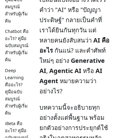
สมบูรณ์
คำว่า "AI" หรือ "ปัญญา
สำหรับผู้เริ่ม
ประดิษฐ์" กลายเป็นคำที่
ต้น
เราได้ยินกันทุกวัน แต่
Chatbot คือ
อะไร? คู่มือ
หลายคนยังสับสนว่า
AI คือ
ฉบับสมบูรณ์
อะไร
กันแน่? และคำศัพท์
สำหรับผู้เริ่ม
ใหม่ๆ อย่าง
Generative
ต้น
AI
,
Agentic AI
หรือ
AI
Deep
Learning
Agent
หมายความว่า
คืออะไร?
อย่างไร?
คู่มือฉบับ
สมบูรณ์
สำหรับผู้เริ่ม
บทความนี้จะอธิบายทุก
ต้น
อย่างตั้งแต่พื้นฐาน พร้อม
iBeta คือ
ยกตัวอย่างการประยุกต์ใช้
อะไร? คู่มือ
จริงในอุตสาหกรรมหลัก
ฉบับสมบูรณ์