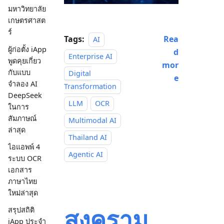
มหาวิทยาลัย
เกษตรศาสต
ร์
Tags:
Rea
AI
ผู้ก่อตั้ง iApp
d
Enterprise AI
พูดคุยเกี่ยว
mor
กับแบบ
Digital
e
จำลอง AI
Transformation
DeepSeek
LLM
OCR
ในการ
สัมภาษณ์
Multimodal AI
ล่าสุด
Thailand AI
ไอแอพพ์ 4
Agentic AI
ระบบ OCR
เอกสาร
ภาษาไทย
ใหม่ล่าสุด
สงคราม
สรุปสถิติ
iApp ประจำ