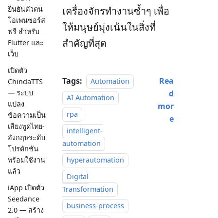
ยืนยันตัวตน
เครื่องจักรทำงานซ้ำๆ เพื่อ
โอเพนซอร์ส
ให้มนุษย์มุ่งเน้นในสิ่งที่
ฟรี สำหรับ
สำคัญที่สุด
Flutter และ
เว็บ
เปิดตัว
Tags:
Rea
Automation
ChindaTTS
d
— ระบบ
AI Automation
แปลง
mor
rpa
ข้อความเป็น
e
เสียงพูดไทย-
intelligent-
อังกฤษระดับ
automation
โปรดักชัน
hyperautomation
พร้อมใช้งาน
แล้ว
Digital
iApp เปิดตัว
Transformation
Seedance
business-process
2.0 — สร้าง