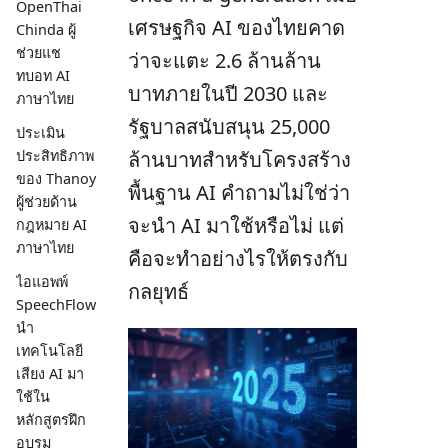
OpenThai
เศรษฐกิจ AI ของไทยคาด
Chinda ผู้
ช่วยแช
ว่าจะแตะ 2.6 ล้านล้าน
ทบอท AI
บาทภายในปี 2030 และ
ภาษาไทย
รัฐบาลสนับสนุน 25,000
ประเมิน
ล้านบาทสำหรับโครงสร้าง
ประสิทธิภาพ
ของ Thanoy
พื้นฐาน AI คำถามไม่ใช่ว่า
ผู้ช่วยด้าน
จะนำ AI มาใช้หรือไม่ แต่
กฎหมาย AI
ภาษาไทย
คือจะทำอย่างไรให้ตรงกับ
ไอแอพพ์
กลยุทธ์
SpeechFlow
นำ
เทคโนโลยี
เสียง AI มา
ใช้ใน
หลักสูตรฝึก
อบรม