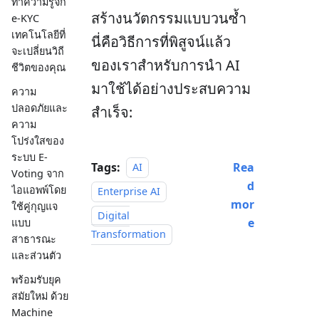
ทำความรู้จัก
สร้างนวัตกรรมแบบวนซ้ำ
e-KYC
เทคโนโลยีที่
นี่คือวิธีการที่พิสูจน์แล้ว
จะเปลี่ยนวิถี
ของเราสำหรับการนำ AI
ชีวิตของคุณ
มาใช้ได้อย่างประสบความ
ความ
ปลอดภัยและ
สำเร็จ:
ความ
โปร่งใสของ
ระบบ E-
Tags:
Rea
AI
Voting จาก
d
ไอแอพพ์โดย
Enterprise AI
mor
ใช้คู่กุญแจ
Digital
e
แบบ
Transformation
สาธารณะ
และส่วนตัว
พร้อมรับยุค
สมัยใหม่ ด้วย
Machine