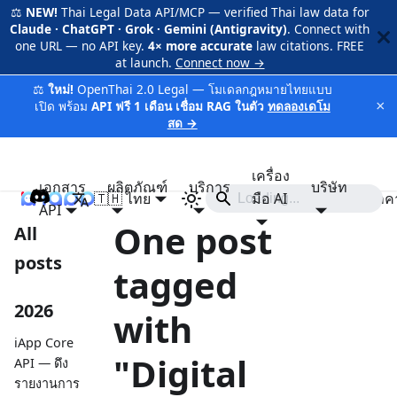
⚖️
NEW!
Thai Legal Data API/MCP — verified Thai law data for
Claude · ChatGPT · Grok · Gemini (Antigravity)
. Connect with
one URL — no API key.
4× more accurate
law citations. FREE
at launch.
Connect now →
⚖️
ใหม่!
OpenThai 2.0 Legal — โมเดลกฎหมายไทยแบบ
×
เปิด พร้อม
API ฟรี 1 เดือน เชื่อม RAG ในตัว
ทดลองเดโม
สด →
เครื่อง
เอกสาร
ผลิตภัณฑ์
บริการ
บริษัท
🇹🇭 ไทย
iApp
มือ AI
ราค
API
One post
All
posts
tagged
2026
with
iApp Core
"Digital
API — ดึง
รายงานการ