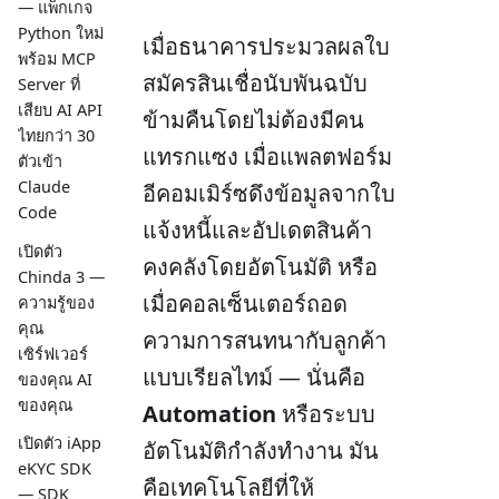
— แพ็กเกจ
Python ใหม่
เมื่อธนาคารประมวลผลใบ
พร้อม MCP
สมัครสินเชื่อนับพันฉบับ
Server ที่
เสียบ AI API
ข้ามคืนโดยไม่ต้องมีคน
ไทยกว่า 30
แทรกแซง เมื่อแพลตฟอร์ม
ตัวเข้า
Claude
อีคอมเมิร์ซดึงข้อมูลจากใบ
Code
แจ้งหนี้และอัปเดตสินค้า
เปิดตัว
คงคลังโดยอัตโนมัติ หรือ
Chinda 3 —
เมื่อคอลเซ็นเตอร์ถอด
ความรู้ของ
คุณ
ความการสนทนากับลูกค้า
เซิร์ฟเวอร์
แบบเรียลไทม์ — นั่นคือ
ของคุณ AI
ของคุณ
Automation
หรือระบบ
เปิดตัว iApp
อัตโนมัติกำลังทำงาน มัน
eKYC SDK
คือเทคโนโลยีที่ให้
— SDK