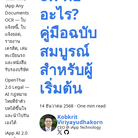
iApp Any
อะไร?
Documents
OCR — ใบ
คู่มือฉบับ
แจ้งหนี้, ใบ
แจ้งยอด,
รายงาน
สมบูรณ์
เครดิต, เล่ม
ทะเบียนรถ
สำหรับผู้
และหนังสือ
รับรองบริษัท
OpenThai
เริ่มต้น
2.0 Legal —
AI กฎหมาย
ไทยที่จำตัว
14 ธันวาคม 2568
·
One min read
บทได้ขึ้นใจ
และนำไปรัน
Kobkrit
Viriyayudhakorn
เองได้
CEO @ iApp Technology
iApp AI 2.0