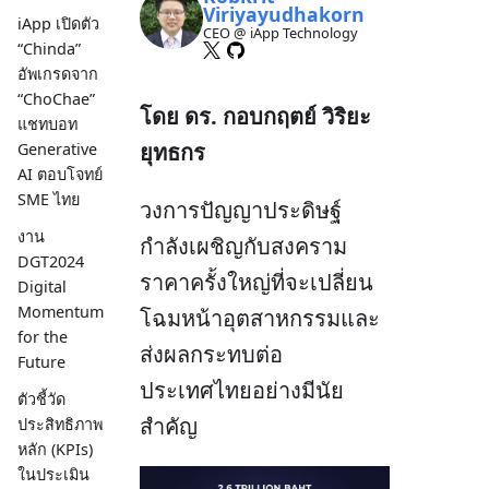
Viriyayudhakorn
iApp เปิดตัว
CEO @ iApp Technology
“Chinda”
อัพเกรดจาก
“ChoChae”
โดย ดร. กอบกฤตย์ วิริยะ
แชทบอท
ยุทธกร
Generative
AI ตอบโจทย์
SME ไทย
วงการปัญญาประดิษฐ์
งาน
กำลังเผชิญกับสงคราม
DGT2024
ราคาครั้งใหญ่ที่จะเปลี่ยน
Digital
Momentum
โฉมหน้าอุตสาหกรรมและ
for the
ส่งผลกระทบต่อ
Future
ประเทศไทยอย่างมีนัย
ตัวชี้วัด
สำคัญ
ประสิทธิภาพ
หลัก (KPIs)
ในประเมิน