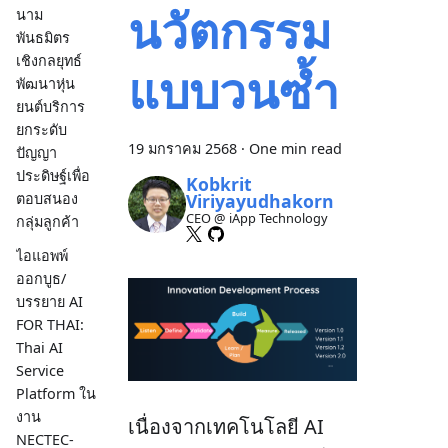
นวัตกรรม
นาม
พันธมิตร
เชิงกลยุทธ์
แบบวนซ้ำ
พัฒนาหุ่น
ยนต์บริการ
ยกระดับ
19 มกราคม 2568
·
One min read
ปัญญา
ประดิษฐ์เพื่อ
Kobkrit
ตอบสนอง
Viriyayudhakorn
CEO @ iApp Technology
กลุ่มลูกค้า
ไอแอพพ์
ออกบูธ/
บรรยาย AI
FOR THAI:
Thai AI
Service
Platform ใน
งาน
เนื่องจากเทคโนโลยี AI
NECTEC-