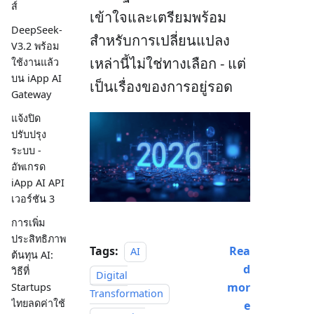
ส์
เข้าใจและเตรียมพร้อม
DeepSeek-
สำหรับการเปลี่ยนแปลง
V3.2 พร้อม
เหล่านี้ไม่ใช่ทางเลือก - แต่
ใช้งานแล้ว
บน iApp AI
เป็นเรื่องของการอยู่รอด
Gateway
แจ้งปิด
ปรับปรุง
ระบบ -
อัพเกรด
iApp AI API
เวอร์ชัน 3
การเพิ่ม
ประสิทธิภาพ
Tags:
Rea
AI
ต้นทุน AI:
d
วิธีที่
Digital
mor
Startups
Transformation
ไทยลดค่าใช้
e