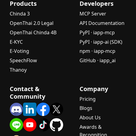
Products
Developers
Chinda 3
MCP Server
OpenThai 2.0 Legal
API Documentation
OpenThai Chinda 4B
PyPI · iapp-mcp
E-KYC
PyPI · iapp-ai (SDK)
E-Voting
npm · iapp-mcp
SpeechFlow
GitHub · iapp_ai
Thanoy
Contact &
Company
Community
Pricing
Blogs
About Us
Awards &
Recognition