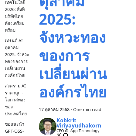
ตุลาคม
เทคโนโลยี
2026: สิ่งที่
2025:
บริษัทไทย
ต้องเตรียม
พร้อม
จังหวะทอง
เทรนด์ AI
ตุลาคม
ของการ
2025: จังหวะ
ทองของการ
เปลี่ยนผ่าน
เปลี่ยนผ่าน
องค์กรไทย
องค์กรไทย
สงคราม AI
ราคาถูก -
โอกาสทอง
ของ
17 ตุลาคม 2568
·
One min read
ประเทศไทย
Kobkrit
ขอแนะนำ
Viriyayudhakorn
CEO @ iApp Technology
GPT-OSS-