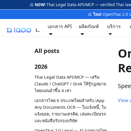
⚖️
NEW!
Thai Legal Data API/MCP — verified Thai la
⚖️
ใหม่!
OpenThai 2.0 
เอกสาร API
ผลิตภัณฑ์
บริการ
iApp
On
All posts
Re
2026
Thai Legal Data API/MCP — เสริม
Claude / ChatGPT / Grok ให้รู้กฎหมาย
Spee
ไทยแม่นยำขึ้น 4 เท่า
View a
เอกสารไทย 6 ประเภทใหม่สำหรับ iApp
Any Documents OCR — ใบแจ้งหนี้, ใบ
แจ้งยอด, รายงานเครดิต, เล่มทะเบียนรถ
และหนังสือรับรองบริษัท
OpenThai 2.0 Legal — AI กฎหมายไทย