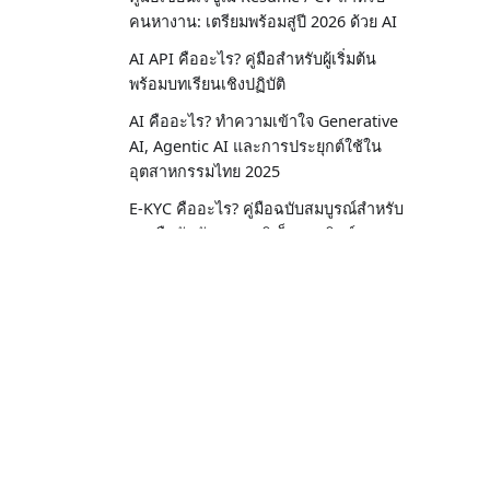
คนหางาน: เตรียมพร้อมสู่ปี 2026 ด้วย AI
AI API คืออะไร? คู่มือสำหรับผู้เริ่มต้น
พร้อมบทเรียนเชิงปฏิบัติ
AI คืออะไร? ทำความเข้าใจ Generative
AI, Agentic AI และการประยุกต์ใช้ใน
อุตสาหกรรมไทย 2025
E-KYC คืออะไร? คู่มือฉบับสมบูรณ์สำหรับ
การยืนยันตัวตนทางอิเล็กทรอนิกส์
DeepSeek-V3.2 พร้อมใช้งานแล้วบน
iApp AI Gateway
แจ้งปิดปรับปรุงระบบ - อัพเกรด iApp AI
API เวอร์ชัน 3
การเพิ่มประสิทธิภาพต้นทุน AI: วิธีที่
iApp Technology
Startups ไทยลดค่าใช้จ่าย LLM ได้ 70%
RAG vs Fine-Tuning: เมื่อไหร่ควรใช้วิธี
Empowering Thai Businesses with Sovereign A
ไหนสำหรับ AI ภาษาไทย
Excellence