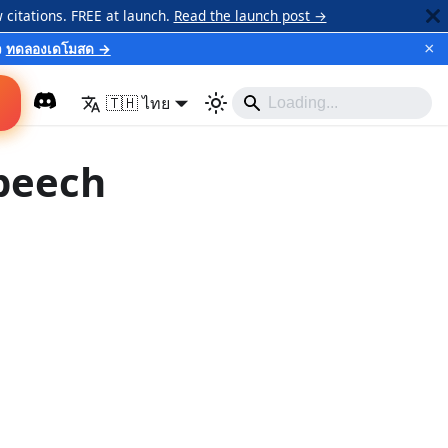
 citations. FREE at launch.
Read the launch post →
×
ว
ทดลองเดโมสด →
🇹🇭 ไทย
peech