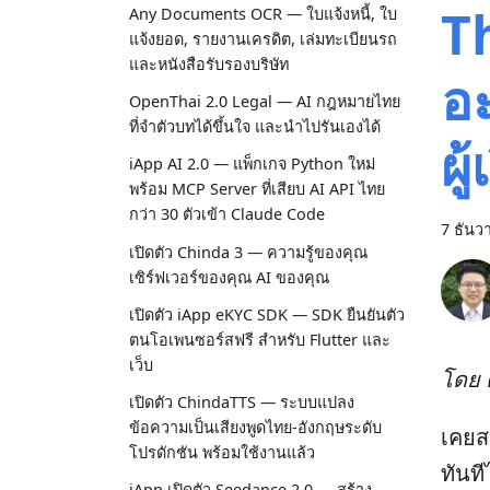
T
Any Documents OCR — ใบแจ้งหนี้, ใบ
แจ้งยอด, รายงานเครดิต, เล่มทะเบียนรถ
และหนังสือรับรองบริษัท
อะ
OpenThai 2.0 Legal — AI กฎหมายไทย
ที่จำตัวบทได้ขึ้นใจ และนำไปรันเองได้
ผู
iApp AI 2.0 — แพ็กเกจ Python ใหม่
พร้อม MCP Server ที่เสียบ AI API ไทย
กว่า 30 ตัวเข้า Claude Code
7 ธันว
เปิดตัว Chinda 3 — ความรู้ของคุณ
เซิร์ฟเวอร์ของคุณ AI ของคุณ
เปิดตัว iApp eKYC SDK — SDK ยืนยันตัว
ตนโอเพนซอร์สฟรี สำหรับ Flutter และ
เว็บ
โดย ด
เปิดตัว ChindaTTS — ระบบแปลง
ข้อความเป็นเสียงพูดไทย-อังกฤษระดับ
เคยส
โปรดักชัน พร้อมใช้งานแล้ว
ทันท
iApp เปิดตัว Seedance 2.0 — สร้าง