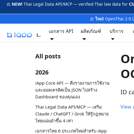
⚖️
NEW!
Thai Legal Data API/MCP — verified Thai law data for
Cl
⚖️
ใหม่!
OpenThai 2.0 
เอกสาร API
ผลิตภัณฑ์
บริการ
iApp
On
All posts
O
2026
iApp Core API — ดึงรายงานการใช้งาน
และยอดเครดิตเป็น JSON ไปสร้าง
ID c
Dashboard ของคุณเอง
View a
Thai Legal Data API/MCP — เสริม
Claude / ChatGPT / Grok ให้รู้กฎหมาย
ไทยแม่นยำขึ้น 4 เท่า
เอกสารไทย 6 ประเภทใหม่สำหรับ iApp