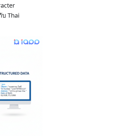
racter
กับ Thai