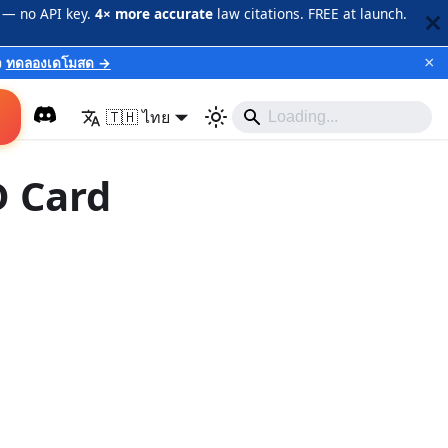
 — no API key.
4× more accurate
law citations. FREE at launch.
×
ว
ทดลองเดโมสด →
🇹🇭 ไทย
D Card