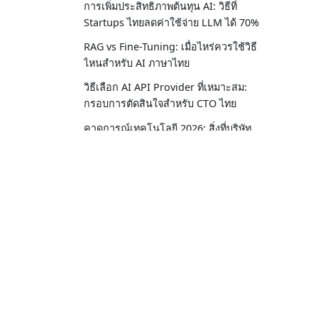
การเพิ่มประสิทธิภาพต้นทุน AI: วิธีที่
Startups ไทยลดค่าใช้จ่าย LLM ได้ 70%
RAG vs Fine-Tuning: เมื่อไหร่ควรใช้วิธี
ไหนสำหรับ AI ภาษาไทย
วิธีเลือก AI API Provider ที่เหมาะสม:
กรอบการตัดสินใจสำหรับ CTO ไทย
คาดการณ์เทคโนโลยี 2026: สิ่งที่บริษัท
ไทยต้องเตรียมพร้อม
เทรนด์ AI ตุลาคม 2025: จังหวะทองของ
การเปลี่ยนผ่านองค์กรไทย
สงคราม AI ราคาถูก - โอกาสทองของ
ประเทศไทย
ขอแนะนำ GPT-OSS-120B และ GPT-
iApp Technology
OSS-20B พร้อมรองรับรูปแบบ OpenAI
Harmony
Empowering Thai Businesses with Sovereign A
ไอแอพพ์เทคโนโลยีได้รับการรับรอง
Excellence